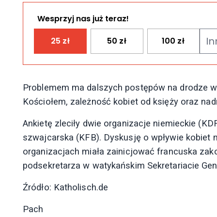
Wesprzyj nas już teraz!
25
zł
50
zł
100
zł
Problemem ma dalszych postępów na drodze wład
Kościołem, zależność kobiet od księży oraz nad
Ankietę zleciły dwie organizacje niemieckie (KD
szwajcarska (KFB). Dyskusję o wpływie kobiet 
organizacjach miała zainicjować francuska zakon
podsekretarza w watykańskim Sekretariacie Ge
Źródło: Katholisch.de
Pach