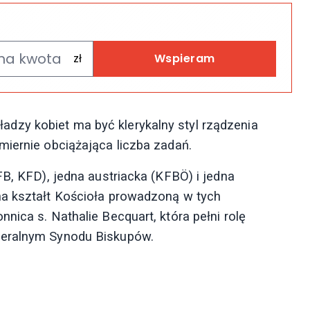
Wspieram
zy kobiet ma być klerykalny styl rządzenia
miernie obciążająca liczba zadań.
FB, KFD), jedna austriacka (KFBÖ) i jedna
na kształt Kościoła prowadzoną w tych
nica s. Nathalie Becquart, która pełni rolę
neralnym Synodu Biskupów.