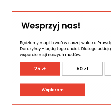
Wesprzyj nas!
Będziemy mogli trwać w naszej walce o Prawdę 
Darczyńcy – będą tego chcieli. Dlatego oddają
wsparcie misji naszych mediów.
25
zł
50
zł
Wspieram