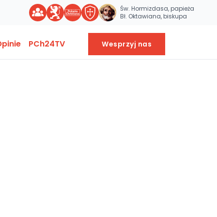
Św. Hormizdasa, papieża
Bł. Oktawiana, biskupa
pinie
PCh24TV
Wesprzyj nas