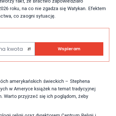
tworzy fakt, że Bractwo zapowiedziało
2026 roku, na co nie zgadza się Watykan. Efektem
ctwa, co zaogni sytuację.
Wspieram
dwóch amerykańskich świeckich – Stephena
nych w Ameryce książek na temat tradycyjnej
m. Warto przyjrzeć się ich poglądom, żeby
logii religii oraz dyrektorem Centrum Religii i