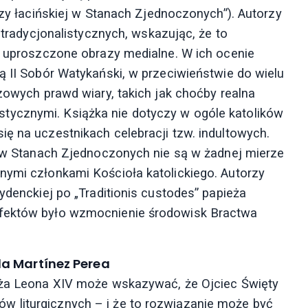
Mszy łacińskiej w Stanach Zjednoczonych”). Autorzy
w tradycjonalistycznych, wskazując, że to
ne uproszczone obrazy medialne. W ich ocenie
ą II Sobór Watykański, w przeciwieństwie do wielu
czowych prawd wiary, takich jak choćby realna
tycznymi. Książka nie dotyczy w ogóle katolików
ę na uczestnikach celebracji tzw. indultowych.
ni w Stanach Zjednoczonych nie są w żadnej mierze
nymi członkami Kościoła katolickiego. Autorzy
ydenckiej po „Traditionis custodes” papieża
efektów było wzmocnienie środowisk Bractwa
a Martínez Perea
ieża Leona XIV może wskazywać, że Ojciec Święty
 liturgicznych – i że to rozwiązanie może być