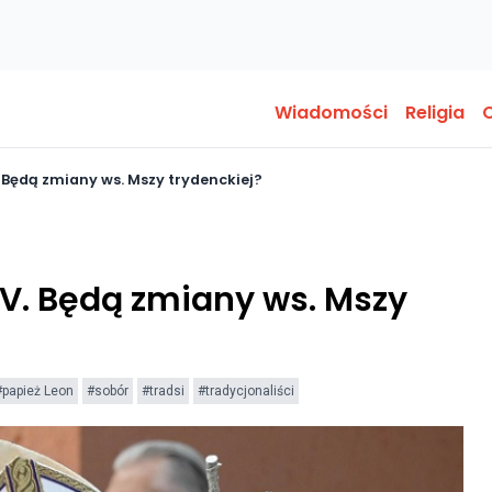
Wiadomości
Religia
O
 Będą zmiany ws. Mszy trydenckiej?
V. Będą zmiany ws. Mszy
#papież Leon
#sobór
#tradsi
#tradycjonaliści