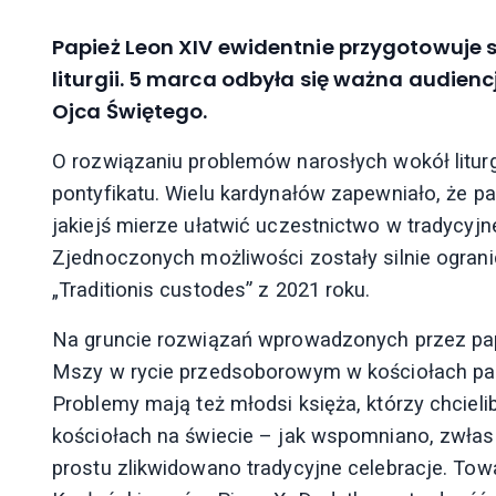
Papież Leon XIV ewidentnie przygotowuje si
liturgii. 5 marca odbyła się ważna audien
Ojca Świętego.
O rozwiązaniu problemów narosłych wokół litu
pontyfikatu. Wielu kardynałów zapewniało, że pa
jakiejś mierze ułatwić uczestnictwo w tradycyjn
Zjednoczonych możliwości zostały silnie ogran
„Traditionis custodes” z 2021 roku.
Na gruncie rozwiązań wprowadzonych przez papi
Mszy w rycie przedsoborowym w kościołach par
Problemy mają też młodsi księża, którzy chcieli
kościołach na świecie – jak wspomniano, zwłas
prostu zlikwidowano tradycyjne celebracje. To