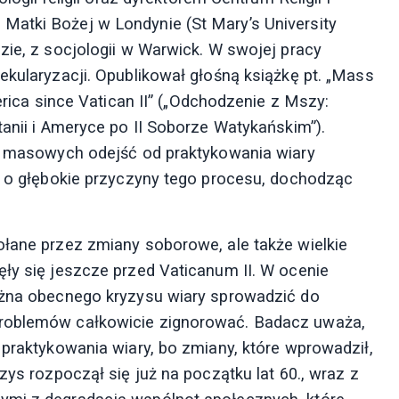
Matki Bożej w Londynie (St Mary’s University
zie, z socjologii w Warwick. W swojej pracy
ekularyzacji. Opublikował głośną książkę pt. „Mass
merica since Vatican II” („Odchodzenie z Mszy:
tanii i Ameryce po II Soborze Watykańskim”).
ny masowych odejść od praktykowania wiary
ie o głębokie przyczyny tego procesu, dochodząc
ołane przez zmiany soborowe, ale także wielkie
ęły się jeszcze przed Vaticanum II. W ocenie
można obecnego kryzysu wiary sprowadzić do
problemów całkowicie zignorować. Badacz uważa,
 praktykowania wiary, bo zmiany, które wprowadził,
zys rozpoczął się już na początku lat 60., wraz z