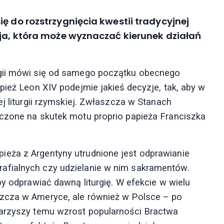
ę do rozstrzygnięcia kwestii tradycyjnej
cja, która może wyznaczać kierunek działań
rgii mówi się od samego początku obecnego
pież Leon XIV podejmie jakieś decyzje, tak, aby w
ej liturgii rzymskiej. Zwłaszcza w Stanach
iczone na skutek motu proprio papieża Franciszka
eża z Argentyny utrudnione jest odprawianie
afialnych czy udzielanie w nim sakramentów.
by odprawiać dawną liturgię. W efekcie w wielu
zcza w Ameryce, ale również w Polsce – po
warzyszy temu wzrost popularności Bractwa