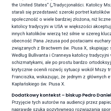
the United States” („Tradycjonaliści. Katolicy 
starali się przedstawić szeroki portret katolikó
społeczność o wiele bardziej złożona, niż licz
katolicy tradycyjni w USA w większości akceptuj
innych katolików wierzą też silnie w szereg klu
obecność Pana Jezusa pod postaciami eucharys
związanych z Bractwem św. Piusa X, skupiając si
Według Bullivanta i Cranneya katolicy tradycyj
schizmatykami, ale po prostu bardzo ortodoksyj
krytycznie ocenili rozwój sytuacji wokół Mszy tr
Franciszka, wskazując, że jednym z głównych 
Kapłańskiego św. Piusa X.
Dodatkowy kontekst – biskup Pedro Daniel
Przyjęcie tych autorów na audiencji przez pap
naprawdę szuka pozytywnego rozwiązania sporów