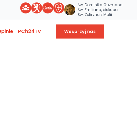
Św. Dominika Guzmana
Św. Emiliana, biskupa
Św. Zefiryna z Malii
pinie
PCh24TV
Wesprzyj nas