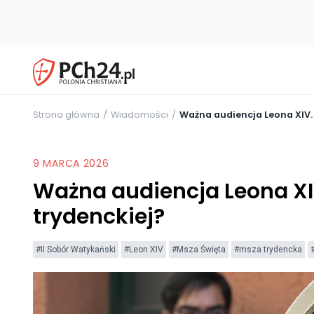
Strona główna
Wiadomości
Ważna audiencja Leona XIV.
9 MARCA 2026
Ważna audiencja Leona XI
trydenckiej?
#II Sobór Watykański
#Leon XIV
#Msza Święta
#msza trydencka