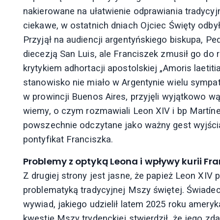
nakierowane na ułatwienie odprawiania tradycyjn
ciekawe, w ostatnich dniach Ojciec Święty odbył
Przyjął na audiencji argentyńskiego biskupa, Pe
diecezją San Luis, ale Franciszek zmusił go do
krytykiem adhortacji apostolskiej „Amoris laetit
stanowisko nie miało w Argentynie wielu sympaty
w prowincji Buenos Aires, przyjęli wyjątkowo wą
wiemy, o czym rozmawiali Leon XIV i bp Martín
powszechnie odczytane jako ważny gest wyjścia
pontyfikat Franciszka.
Problemy z optyką Leona i wpływy kurii Fr
Z drugiej strony jest jasne, że papież Leon XIV 
problematyką tradycyjnej Mszy świętej. Świade
wywiad, jakiego udzielił latem 2025 roku ameryk
kwestię Mszy trydenckiej stwierdził, że jego z