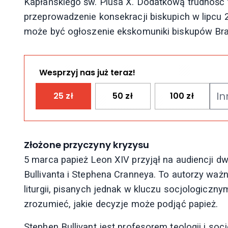
Kapłańskiego św. Piusa X. Dodatkową trudność 
przeprowadzenie konsekracji biskupich w lipcu 
może być ogłoszenie ekskomuniki biskupów Bra
Wesprzyj nas już teraz!
25
zł
50
zł
100
zł
Złożone przyczyny kryzysu
5 marca papież Leon XIV przyjął na audiencji 
Bullivanta i Stephena Cranneya. To autorzy waż
liturgii, pisanych jednak w kluczu socjologiczny
zrozumieć, jakie decyzje może podjąć papież.
Stephen Bullivant jest profesorem teologii i socjo