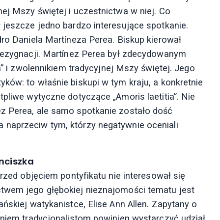
ej Mszy świętej i uczestnictwa w niej. Co
 jeszcze jedno bardzo interesujące spotkanie.
dro Daniela Martíneza Perea. Biskup kierował
 rezygnacji. Martínez Perea był zdecydowanym
ia” i zwolennikiem tradycyjnej Mszy świętej. Jego
ków: to właśnie biskupi w tym kraju, a konkretnie
tpliwe wytyczne dotyczące „Amoris laetitia”. Nie
ez Perea, ale samo spotkanie zostało dość
 naprzeciw tym, którzy negatywnie oceniali
anciszka
przed objęciem pontyfikatu nie interesował się
ctwem jego głębokiej nieznajomości tematu jest
ańskiej watykanistce, Elise Ann Allen. Zapytany o
daniem tradycjonalistom powinien wystarczyć udział