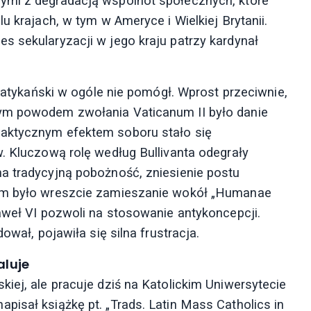
ymi z degradacją wspólnot społecznych, które
u krajach, w tym w Ameryce i Wielkiej Brytanii.
s sekularyzacji w jego kraju patrzy kardynał
 Watykański w ogóle nie pomógł. Wprost przeciwnie,
wym powodem zwołania Vaticanum II było danie
raktycznym efektem soboru stało się
. Kluczową rolę według Bullivanta odegrały
a tradycyjną pobożność, zniesienie postu
iem było wreszcie zamieszanie wokół „Humanae
aweł VI pozwoli na stosowanie antykoncepcji.
ował, pojawiła się silna frustracja.
aluje
iej, ale pracuje dziś na Katolickim Uniwersytecie
isał książkę pt. „Trads. Latin Mass Catholics in