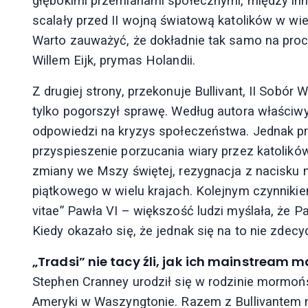
głębokimi przemianami społecznymi, między inn
scalały przed II wojną światową katolików w wiel
Warto zauważyć, że dokładnie tak samo na proce
Willem Eijk, prymas Holandii.
Z drugiej strony, przekonuje Bullivant, II Sobór
tylko pogorszył sprawę. Według autora właści
odpowiedzi na kryzys społeczeństwa. Jednak p
przyspieszenie porzucania wiary przez katolików
zmiany we Mszy świętej, rezygnacja z nacisku n
piątkowego w wielu krajach. Kolejnym czynnik
vitae” Pawła VI – większość ludzi myślała, że P
Kiedy okazało się, że jednak się na to nie zdecyd
„Tradsi” nie tacy źli, jak ich mainstream m
Stephen Cranney urodził się w rodzinie mormońsk
Ameryki w Waszyngtonie. Razem z Bullivantem nap