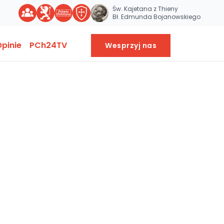
Św. Kajetana z Thieny
Bł. Edmunda Bojanowskiego
pinie
PCh24TV
Wesprzyj nas