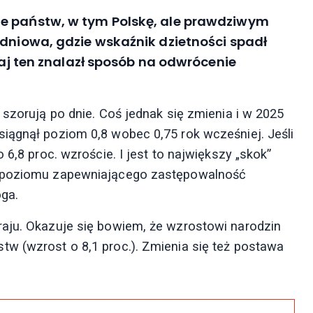
le państw, w tym Polskę, ale prawdziwym
udniowa, gdzie wskaźnik dzietności spadł
kraj ten znalazł sposób na odwrócenie
 szorują po dnie. Coś jednak się zmienia i w 2025
iągnął poziom 0,8 wobec 0,75 rok wcześniej. Jeśli
 6,8 proc. wzroście. I jest to największy „skok”
o poziomu zapewniającego zastępowalność
roga.
raju. Okazuje się bowiem, że wzrostowi narodzin
w (wzrost o 8,1 proc.). Zmienia się też postawa