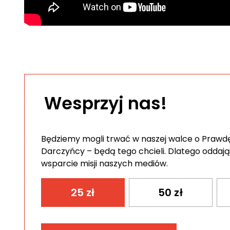
Wesprzyj nas!
Będziemy mogli trwać w naszej walce o Prawdę 
Darczyńcy – będą tego chcieli. Dlatego oddają
wsparcie misji naszych mediów.
25
zł
50
zł