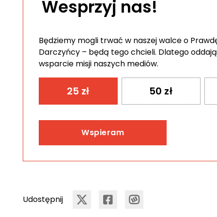
Wesprzyj nas!
Będziemy mogli trwać w naszej walce o Prawdę 
Darczyńcy – będą tego chcieli. Dlatego oddają
wsparcie misji naszych mediów.
25
zł
50
zł
Wspieram
Udostępnij