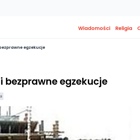
Wiadomości
Religia
O
 bezprawne egzekucje
 i bezprawne egzekucje
ia