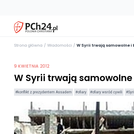
Strona główna
Wiadomości
W Syrii trwają samowolne i
9 KWIETNIA 2012
W Syrii trwają samowolne
#konflikt z prezydentem Assadem
#ofiary
#ofiary wsród cywili
#Syr