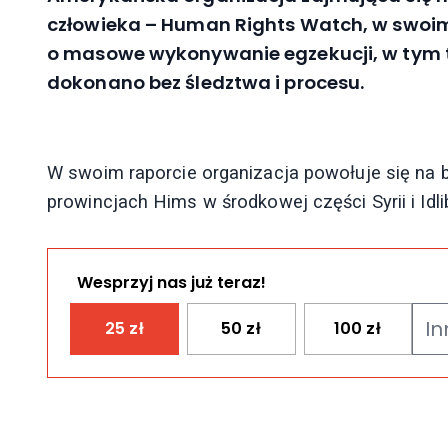
człowieka – Human Rights Watch, w swoim 
o masowe wykonywanie egzekucji, w tym ta
dokonano bez śledztwa i procesu.
W swoim raporcie organizacja powołuje się na 
prowincjach Hims w środkowej części Syrii i Idl
Wesprzyj nas już teraz!
25
zł
50
zł
100
zł