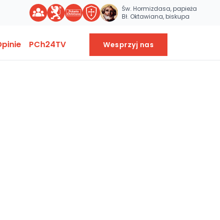
Św. Hormizdasa, papieża
Bł. Oktawiana, biskupa
pinie
PCh24TV
Wesprzyj nas