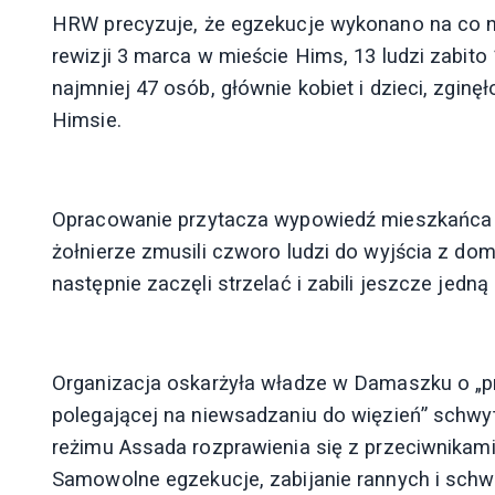
HRW precyzuje, że egzekucje wykonano na co n
rewizji 3 marca w mieście Hims, 13 ludzi zabito 
najmniej 47 osób, głównie kobiet i dzieci, zginę
Himsie.
Opracowanie przytacza wypowiedź mieszkańca r
żołnierze zmusili czworo ludzi do wyjścia z dom
następnie zaczęli strzelać i zabili jeszcze jedną
Organizacja oskarżyła władze w Damaszku o „prowa
polegającej na niewsadzaniu do więzień” schwyt
reżimu Assada rozprawienia się z przeciwnikami 
Samowolne egzekucje, zabijanie rannych i schw