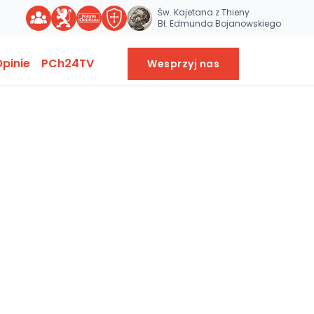
Św. Kajetana z Thieny
Bł. Edmunda Bojanowskiego
pinie
PCh24TV
Wesprzyj nas