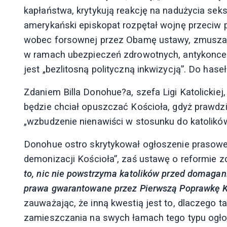
kapłaństwa, krytykują reakcję na nadużycia se
amerykański episkopat rozpętał wojnę przeciw 
wobec forsownej przez Obamę ustawy, zmuszaj
w ramach ubezpieczeń zdrowotnych, antykoncepc
jest „bezlitosną polityczną inkwizycją”. Do hase
Zdaniem Billa Donohue?a, szefa Ligi Katolickiej, 
będzie chciał opuszczać Kościoła, gdyż prawdzi
„wzbudzenie nienawiści w stosunku do katolików
Donohue ostro skrytykował ogłoszenie prasowe, 
demonizacji Kościoła”, zaś ustawę o reformie zd
to, nic nie powstrzyma katolików przed domagan
prawa gwarantowane przez Pierwszą Poprawkę K
zauważając, że inną kwestią jest to, dlaczego 
zamieszczania na swych łamach tego typu ogło