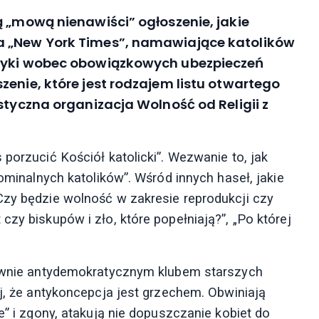
ą „mową nienawiści” ogłoszenie, jakie
a „New York Times”, namawiające katolików
ytyki wobec obowiązkowych ubezpieczeń
zenie, które jest rodzajem listu otwartego
styczna organizacja Wolność od Religii z
 porzucić Kościół katolicki”. Wezwanie to, jak
nominalnych katolików”. Wśród innych haseł, jakie
Czy będzie wolność w zakresie reprodukcji czy
zy biskupów i zło, które popełniają?”, „Po której
„jawnie antydemokratycznym klubem starszych
ej, że antykoncepcja jest grzechem. Obwiniają
e” i zgony, atakują nie dopuszczanie kobiet do