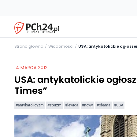
Strona główna
Wiadomości
USA: antykatolickie ogłosze
14 MARCA 2012
USA: antykatolickie ogłos
Times”
#antykatolicyzm
#ateizm
#lewica
#nowy
#obama
#USA