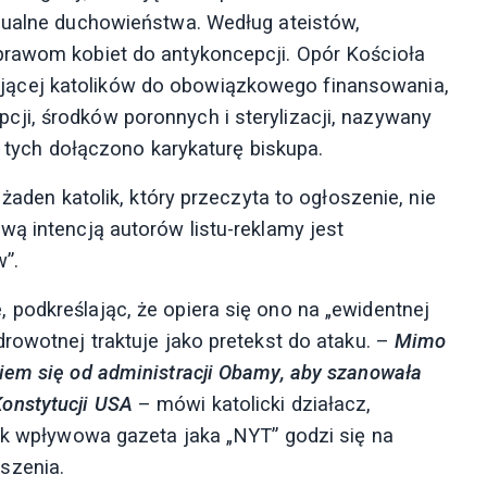
ksualne duchowieństwa. Według ateistów,
prawom kobiet do antykoncepcji. Opór Kościoła
ącej katolików do obowiązkowego finansowania,
ji, środków poronnych i sterylizacji, nazywany
ł tych dołączono karykaturę biskupa.
żaden katolik, który przeczyta to ogłoszenie, nie
wą intencją autorów listu-reklamy jest
”.
podkreślając, że opiera się ono na „ewidentnej
rowotnej traktuje jako pretekst do ataku. –
Mimo
iem się od administracji Obamy, aby szanowała
onstytucji USA
– mówi katolicki działacz,
tak wpływowa gazeta jaka „NYT” godzi się na
szenia.