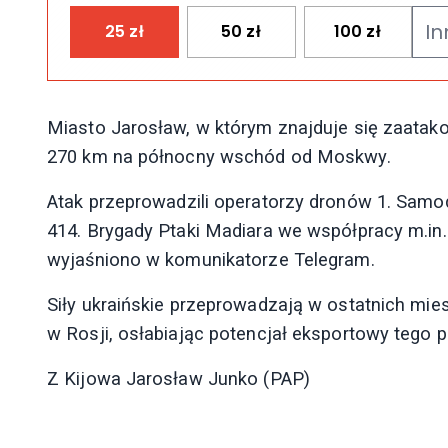
25
zł
50
zł
100
zł
Miasto Jarosław, w którym znajduje się zaatako
270 km na północny wschód od Moskwy.
Atak przeprowadzili operatorzy dronów 1. Sa
414. Brygady Ptaki Madiara we współpracy m.in
wyjaśniono w komunikatorze Telegram.
Siły ukraińskie przeprowadzają w ostatnich mie
w Rosji, osłabiając potencjał eksportowy tego 
Z Kijowa Jarosław Junko (PAP)