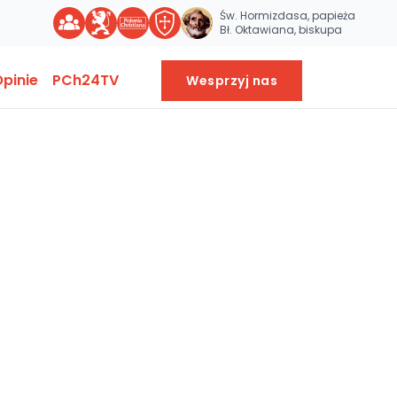
Św. Hormizdasa, papieża
Bł. Oktawiana, biskupa
pinie
PCh24TV
Wesprzyj nas