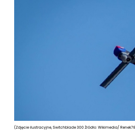
(Zdjęcie ilustracyjne, Switchblade 300 Źródło: Wikimedia/ Renek7