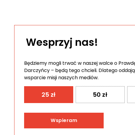
Wesprzyj nas!
Będziemy mogli trwać w naszej walce o Prawdę 
Darczyńcy – będą tego chcieli. Dlatego oddają
wsparcie misji naszych mediów.
25
zł
50
zł
Wspieram