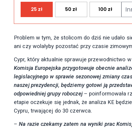
25
zł
50
zł
100
zł
Problem w tym, że stolicom do dziś nie udało s
ani czy wolałyby pozostać przy czasie zimowym
Cypr, który aktualnie sprawuje przewodnictwo w
Komisja Europejska przygotowuje obecnie anali
legislacyjnego w sprawie sezonowej zmiany czasu
naszej prezydencji, będziemy gotowi ją przeds
odpowiedniej grupy roboczej
– poinformowała rze
etapie oczekuje się jednak, że analiza KE będz
Cypru, trwającej do 30 czerwca.
–
Na razie czekamy zatem na wyniki prac Komisj