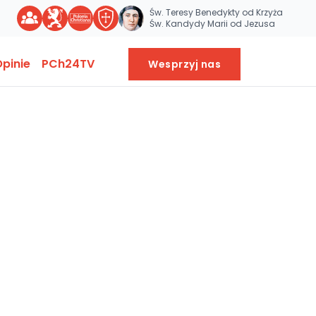
Św. Teresy Benedykty od Krzyża
Św. Kandydy Marii od Jezusa
pinie
PCh24TV
Wesprzyj nas