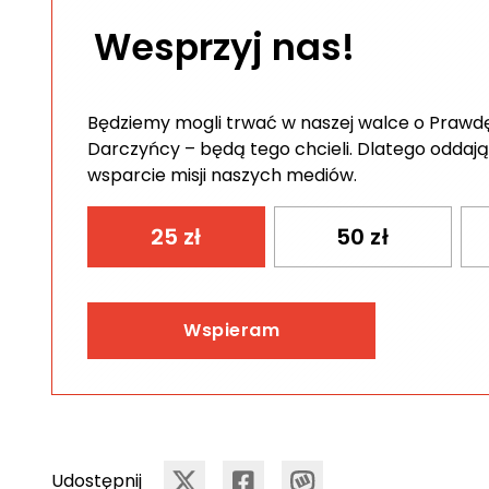
Wesprzyj nas!
Będziemy mogli trwać w naszej walce o Prawdę 
Darczyńcy – będą tego chcieli. Dlatego oddają
wsparcie misji naszych mediów.
25
zł
50
zł
Wspieram
Udostępnij