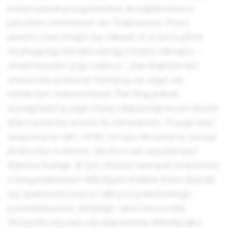
kontynuował przygotowanie do kapłaństwa w
paryskim seminarium św. Sulpicjusza. Przez
pewien czas mogło się zdawać, iż w życiu pilnie
studiującego kleryka nastąpi istotna odmiana –
zmarli bowiem jego rodzice i Jean Baptiste był
zmuszony przerwać formację, by zająć się
młodszym rodzeństwem. Pan Bóg jednak
wynagrodził tę jego ofiarę i dopomógł mu po dwóch
latach przerwy wrócić do seminarium. Przyjął więc
święcenia w roku 1678 i od razu otrzymał w zarząd
probostwo w Reims, wkrótce zaś uzyskał tytuł
doktora teologii. W tym okresie nawiązał znajomość
z błogosławionym Mikołajem Roland, która okazała
się opatrznościowa w odkryciu prawdziwego
powołania przez świętego Jana Chrzciciela.
Wszystko zaczęło się niepozornie, Mikołaj jako