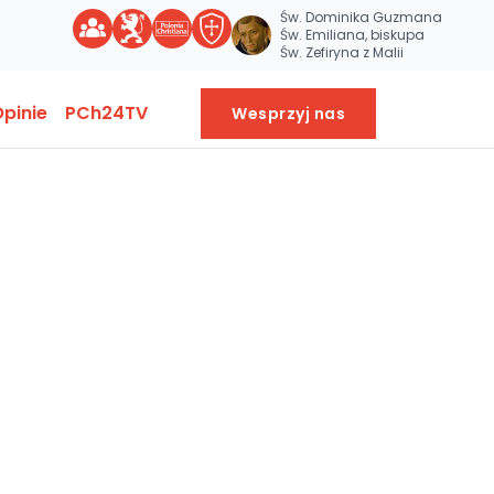
Św. Dominika Guzmana
Św. Emiliana, biskupa
Św. Zefiryna z Malii
pinie
PCh24TV
Wesprzyj nas