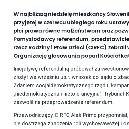
W najbliższą niedzielę mieszkańcy Słowen
przyjętej w czerwcu ubiegłego roku ustawy
płci prawa równe małżeństwom oraz pozwa
Pomysłodawcy referendum, przedstawiciel
rzecz Rodziny i Praw Dzieci (CIRFC) zebral
Organizację głosowania poparł Kościół kat
Inicjatywę referendalną próbował zakwestionow
złożył we wrześniu ub.r. wniosek do sądu o zbad
Zdaniem socjaldemokratycznego rządu, kampania
„niedemokratyczna i nietolerancyjna”. Trybunał 
zezwolił na przeprowadzenie referendum.
Przewodniczący CIRFC Aleš Primc przypomniał, 
nie dostrzega znaczenia roli wychowawczej i o