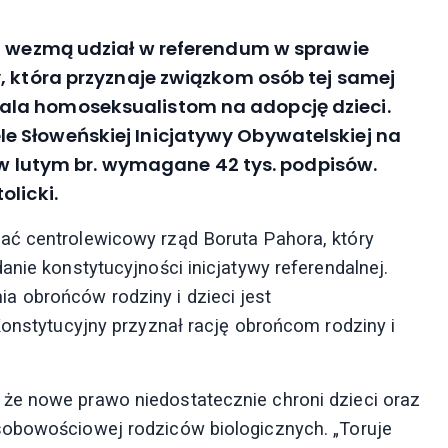
ii wezmą udział w referendum w sprawie
, która przyznaje związkom osób tej samej
la homoseksualistom na adopcję dzieci.
e Słoweńskiej Inicjatywy Obywatelskiej na
i w lutym br. wymagane 42 tys. podpisów.
olicki.
ać centrolewicowy rząd Boruta Pahora, który
anie konstytucyjności inicjatywy referendalnej.
 obrońców rodziny i dzieci jest
Konstytucyjny przyznał rację obrońcom rodziny i
że nowe prawo niedostatecznie chroni dzieci oraz
sobowościowej rodziców biologicznych. „Toruje