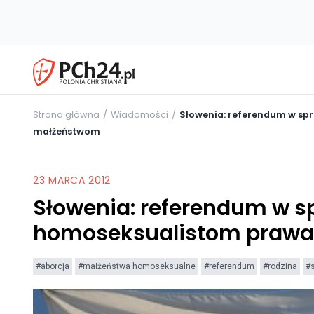
Strona główna
Wiadomości
Słowenia: referendum w sp
małżeństwom
23 MARCA 2012
Słowenia: referendum w s
homoseksualistom prawa
#aborcja
#małżeństwa homoseksualne
#referendum
#rodzina
#