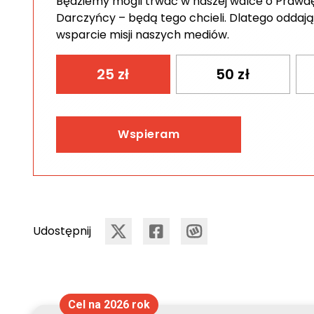
Będziemy mogli trwać w naszej walce o Prawdę 
Darczyńcy – będą tego chcieli. Dlatego oddają
wsparcie misji naszych mediów.
25
zł
50
zł
Wspieram
Udostępnij
Cel na 2026 rok