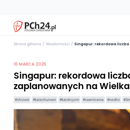
Strona główna
Wiadomości
Singapur: rekordowa liczb
16 MARCA 2026
Singapur: rekordowa liczb
zaplanowanych na Wielk
#chrzest
#katechumeni
#katolicyzm
#nawrócenia
#neofici
#Si