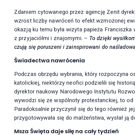
Zdaniem cytowanego przez agencję Zenit dyrek
wzrost liczby nawróceń to efekt wzmożonej ew
okazją ku temu była wizyta papieża Franciszka w
z przyjaciółmi i znajomymi. –
To dzięki wysiłko
czują się poruszeni i zainspirowani do naśladow
Świadectwa nawrócenia
Podczas obrzędu wybrania, który rozpoczyna os
katolickiej, niektórzy neofici podzielili się hist
dyrektor naukowy Narodowego Instytutu Rozwoj
wywodzi się ze wspólnoty protestanckiej, to od
Paradoksalnie przyczynił się do tego również jej 
przygotowywała się do małżeństwa, wysłał ją do
Msza Święta daje siłę na cały tydzień