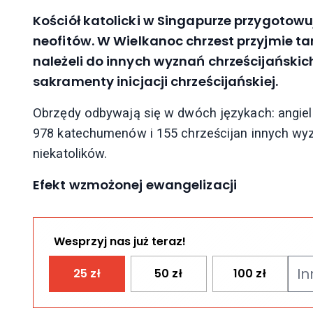
Kościół katolicki w Singapurze przygotowuj
neofitów. W Wielkanoc chrzest przyjmie tam
należeli do innych wyznań chrześcijańskich
sakramenty inicjacji chrześcijańskiej.
Obrzędy odbywają się w dwóch językach: angiels
978 katechumenów i 155 chrześcijan innych wyz
niekatolików.
Efekt wzmożonej ewangelizacji
Wesprzyj nas już teraz!
25
zł
50
zł
100
zł