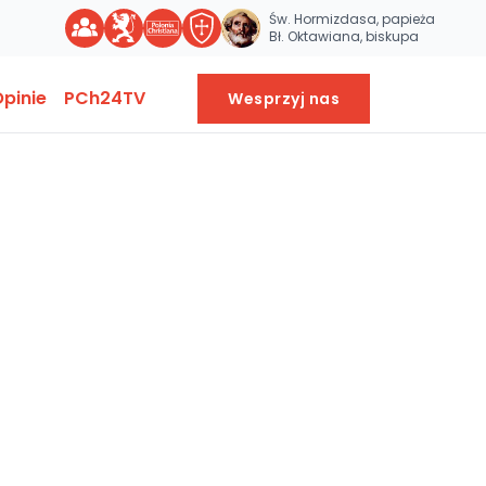
Św. Hormizdasa, papieża
Bł. Oktawiana, biskupa
pinie
PCh24TV
Wesprzyj nas