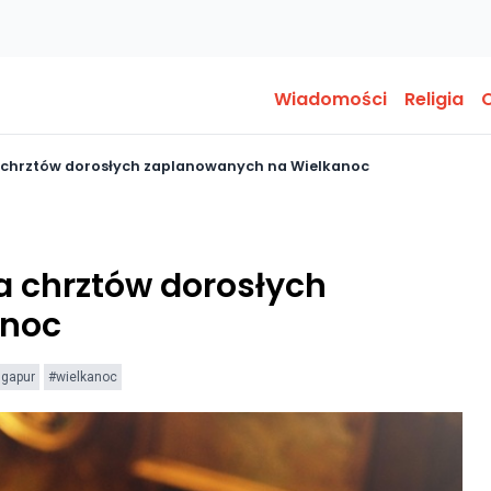
Wiadomości
Religia
O
a chrztów dorosłych zaplanowanych na Wielkanoc
a chrztów dorosłych
anoc
ngapur
#wielkanoc