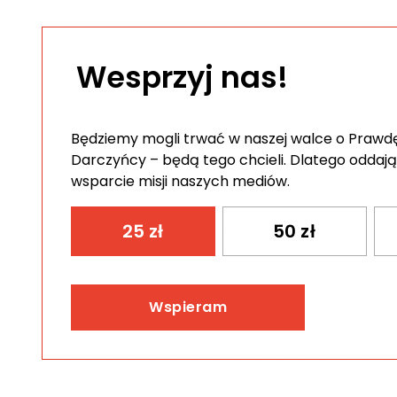
Wesprzyj nas!
Będziemy mogli trwać w naszej walce o Prawdę 
Darczyńcy – będą tego chcieli. Dlatego oddają
wsparcie misji naszych mediów.
25
zł
50
zł
Wspieram