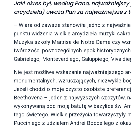
Jaki okres był, według Pana, najważniejszy
arcydzieła) uważa Pan za najważniejsze z 
– Wiara od zawsze stanowiła jedno z najważniejs
punktu widzenia wielkie arcydzieła muzyki sakr
Muzyka szkoły Maîtrise de Notre Dame czy wzni
twórczości poszczególnych epok historycznych,
Gabrielego, Monteverdiego, Galuppiego, Vivaldie
Nie jest możliwe wskazanie najważniejszego a
monumentalnych, wzruszających, niezwykle bo
Jeżeli chodzi o moje czysto osobiste preferenc
Beethovena – jeden z najwyższych szczytów, na 
wykonywaną pod moją batutą w bazylice św. Ant
tego świętego. Wielkie przeżycia towarzyszyły
Pucciniego z udziałem Andrei Boccellego z okazji