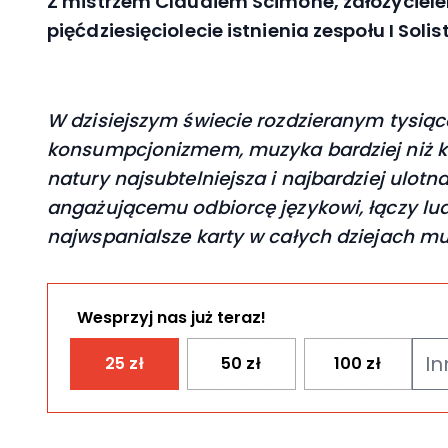
Z mistrzem Claudiem Scimone, założyciel
pięćdziesięciolecie istnienia zespołu I Soli
W dzisiejszym świecie rozdzieranym tysią
konsumpcjonizmem, muzyka bardziej niż ki
natury najsubtelniejsza i najbardziej ulot
angażującemu odbiorcę językowi, łączy lud
najwspanialsze karty w całych dziejach muz
Wesprzyj nas już teraz!
25
zł
50
zł
100
zł