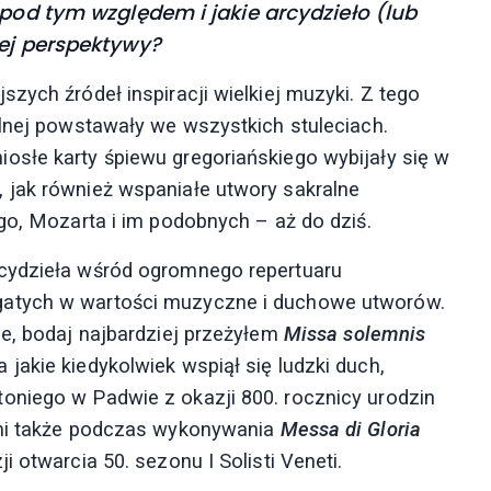
 pod tym względem i jakie arcydzieło (lub
tej perspektywy?
zych źródeł inspiracji wielkiej muzyki. Z tego
alnej powstawały we wszystkich stuleciach.
osłe karty śpiewu gregoriańskiego wybijały się w
 jak również wspaniałe utwory sakralne
go, Mozarta i im podobnych – aż do dziś.
rcydzieła wśród ogromnego repertuaru
gatych w wartości muzyczne i duchowe utworów.
je, bodaj najbardziej przeżyłem
Missa solemnis
jakie kiedykolwiek wspiął się ludzki duch,
oniego w Padwie z okazji 800. rocznicy urodzin
 mi także podczas wykonywania
Messa di Gloria
 otwarcia 50. sezonu I Solisti Veneti.