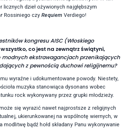
r licznych dzieł ożywionych najgłębszym
r
Rossiniego czy
Requiem
Verdiego!
zestników kongresu AISC (Włoskiego
 wszystko, co jest na zewnątrz świątyni,
o modnych ekstrawagancjach przenikających
iadających z pewnością duchowi religijnemu?
temu wyraźne i udokumentowane powody. Niestety,
Kościoła muzyka stanowiąca dysonans wobec
atunku rock wykonywany przez grupki młodzieży.
e może się wyrazić nawet najprostsze z religijnych
rytualnej, ukierunkowanej na wspólnotę wiernych, w
 za modlitwę bądź hołd składany Panu wykonywanie