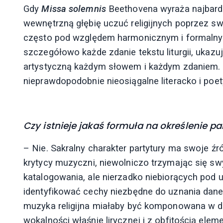
Gdy
Missa solemnis
Beethovena wyraża najbard
wewnętrzną głębię uczuć religijnych poprzez sw
często pod względem harmonicznym i formalny
szczegółowo każde zdanie tekstu liturgii, ukazu
artystyczną każdym słowem i każdym zdaniem. 
nieprawdopodobnie nieosiągalne literacko i poety
Czy istnieje jakaś formuła na określenie p
– Nie. Sakralny charakter partytury ma swoje źr
krytycy muzyczni, niewolniczo trzymając się sw
katalogowania, ale nierzadko niebiorących pod uwag
identyfikować cechy niezbędne do uznania dane
muzyka religijna miałaby być komponowana w
wokalności właśnie lirycznej i z obfitością ele