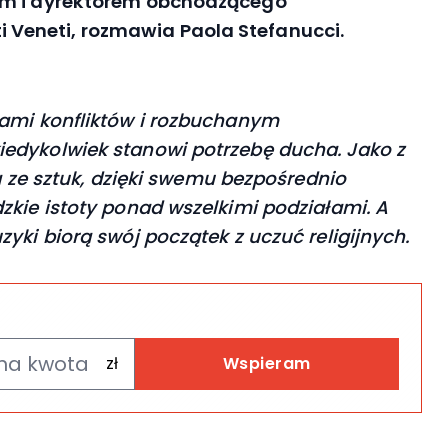
em i dyrektorem obchodzącego
sti Veneti, rozmawia Paola Stefanucci.
cami konfliktów i rozbuchanym
edykolwiek stanowi potrzebę ducha. Jako z
na ze sztuk, dzięki swemu bezpośrednio
zkie istoty ponad wszelkimi podziałami. A
yki biorą swój początek z uczuć religijnych.
Wspieram