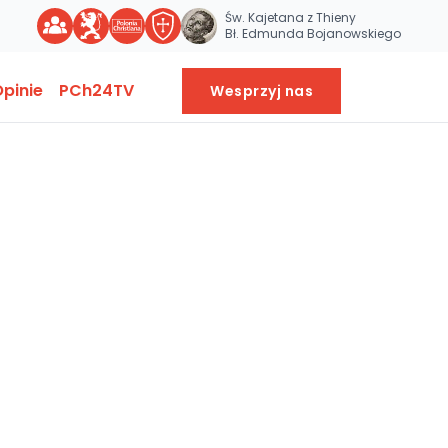
Św. Kajetana z Thieny
Bł. Edmunda Bojanowskiego
pinie
PCh24TV
Wesprzyj nas