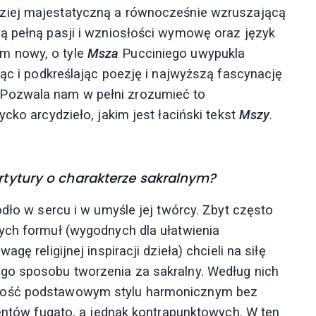
ziej majestatyczną a równocześnie wzruszającą
ą pełną pasji i wzniosłości wymowę oraz język
m nowy, o tyle
Msza
Pucciniego uwypukla
jąc i podkreślając poezję i najwyższą fascynację
Pozwala nam w pełni zrozumieć to
cko arcydzieło, jakim jest łaciński tekst
Mszy
.
artytury o charakterze sakralnym?
ódło w sercu i w umyśle jej twórcy. Zbyt często
ych formuł (wygodnych dla ułatwienia
ę religijnej inspiracji dzieła) chcieli na siłę
go sposobu tworzenia za sakralny. Według nich
 dość podstawowym stylu harmonicznym bez
mentów fugato, a jednak kontrapunktowych. W ten