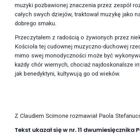
muzyki pozbawionej znaczenia przez zespół rozs
całych swych dziejów, traktował muzykę jako n
dobrego smaku.
Przeczytałem z radością o żywionych przez ni
Kościoła tej cudownej muzyczno-duchowej rzeczy
mimo swej monodyczności może być wykonywan
każdy chór wiernych, chociaż najdoskonalsze int
jak benedyktyni, kultywują go od wieków.
Z Claudiem Scimone rozmawiał Paola Stefanucc
Tekst ukazał się w nr. 11 dwumiesięcznika 