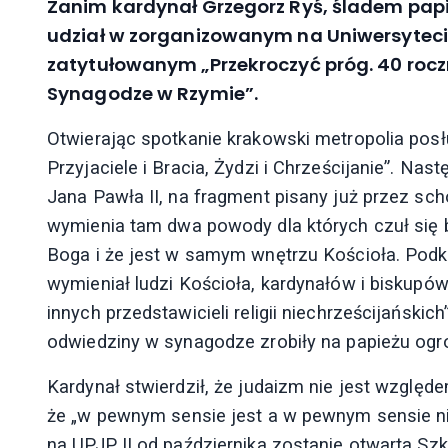
Zanim kardynał Grzegorz Ryś, śladem papi
udział w zorganizowanym na Uniwersyteci
zatytułowanym „Przekroczyć próg. 40 roczn
Synagodze w Rzymie”.
Otwierając spotkanie krakowski metropolia posł
Przyjaciele i Bracia, Żydzi i Chrześcijanie”. N
Jana Pawła II, na fragment pisany już przez s
wymienia tam dwa powody dla których czuł się b
Boga i że jest w samym wnętrzu Kościoła. Podk
wymieniał ludzi Kościoła, kardynałów i biskupów,
innych przedstawicieli religii niechrześcijański
odwiedziny w synagodze zrobiły na papieżu ogr
Kardynał stwierdził, że judaizm nie jest wzglę
że „w pewnym sensie jest a w pewnym sensie nie 
na UPJP II od października zostanie otwarta Szk