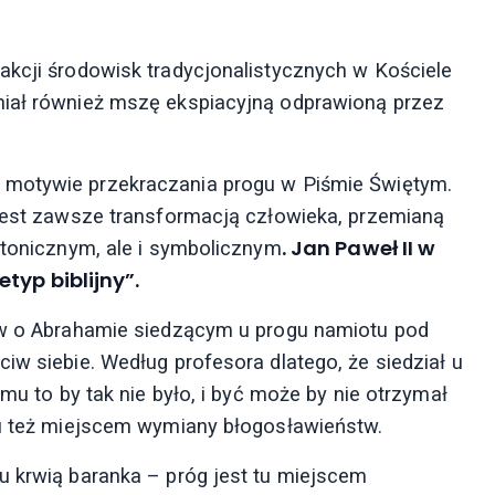
akcji środowisk tradycjonalistycznych w Kościele
niał również mszę ekspiacyjną odprawioną przez
o motywie przekraczania progu w Piśmie Świętym.
 jest zawsze transformacją człowieka, przemianą
. Jan Paweł II w
ktonicznym, ale i symbolicznym
typ biblijny”.
erw o Abrahamie siedzącym u progu namiotu pod
iw siebie. Według profesora dlatego, że siedział u
omu to by tak nie było, i być może by nie otrzymał
 tu też miejscem wymiany błogosławieństw.
u krwią baranka – próg jest tu miejscem