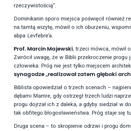
rzeczywistością”.
Dominikanin sporo miejsca poświęcił również re
na tamtą wizytę, mówił o ich oburzeniu, wspom
abpa Levfebre’a.
Prof. Marcin Majewski
, trzeci mówca, mówił 
Zwrócił uwagę, że w Biblii przekroczenie progu
człowieka. Próg nie jest tylko miejscem archite
synagodze „realizował zatem głęboki arche
Biblista opowiedział o trzech scenach – najpi
dębami Mamre, gdy ostrzegł trzech ludzi naprzec
progu dojrzał ich z daleka, a gdyby siedział w d
tak obfitego błogosławieństwa. Próg staje się
Druga scena – to skropienie odrzwi i progu dom