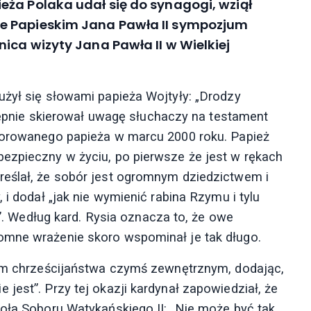
eża Polaka udał się do synagogi, wziął
e Papieskim Jana Pawła II sympozjum
ica wizyty Jana Pawła II w Wielkiej
użył się słowami papieża Wojtyły: „Drodzy
astępnie skierował uwagę słuchaczy na testament
chorowanego papieża w marcu 2000 roku. Papież
ezpieczny w życiu, po pierwsze że jest w rękach
reślał, że sobór jest ogromnym dziedzictwem i
 i dodał „jak nie wymienić rabina Rzymu i tylu
ch”. Według kard. Rysia oznacza to, że owe
omne wrażenie skoro wspominał je tak długo.
dem chrześcijaństwa czymś zewnętrznym, dodając,
jest”. Przy tej okazji kardynał zapowiedział, że
oła Soboru Watykańskiego II: „Nie może być tak,