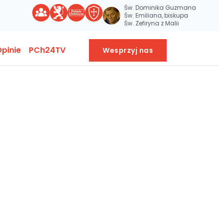
Św. Dominika Guzmana
Św. Emiliana, biskupa
Św. Zefiryna z Malii
pinie
PCh24TV
Wesprzyj nas