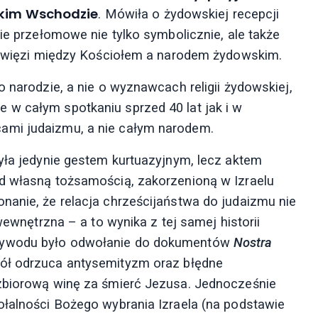
skim Wschodzie
. Mówiła o żydowskiej recepcji
nie przełomowe nie tylko symbolicznie, ale także
ej więzi między Kościołem a narodem żydowskim.
o narodzie, a nie o wyznawcach religii żydowskiej,
 w całym spotkaniu sprzed 40 lat jak i w
ami judaizmu, a nie całym narodem.
była jedynie gestem kurtuazyjnym, lecz aktem
ad własną tożsamością, zakorzenioną w Izraelu
nanie, że relacja chrześcijaństwa do judaizmu nie
wewnętrzna – a to wynika z tej samej historii
 wywodu było odwołanie do dokumentów
Nostra
ół odrzuca antysemityzm oraz błędne
 zbiorową winę za śmierć Jezusa. Jednocześnie
ołalności Bożego wybrania Izraela (na podstawie