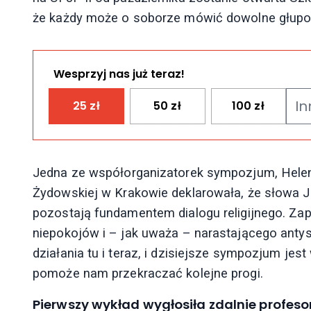
że każdy może o soborze mówić dowolne głupo
Wesprzyj nas już teraz!
25
zł
50
zł
100
zł
Jedna ze współorganizatorek sympozjum, Hele
Żydowskiej w Krakowie deklarowała, że słowa Ja
pozostają fundamentem dialogu religijnego. Z
niepokojów i – jak uważa – narastającego ant
działania tu i teraz, i dzisiejsze sympozjum jes
pomoże nam przekraczać kolejne progi.
Pierwszy wykład wygłosiła zdalnie profes