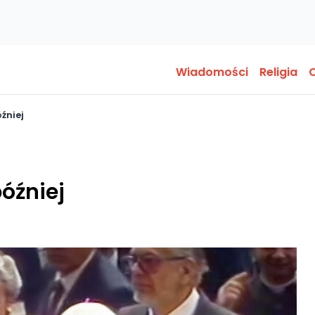
Wiadomości
Religia
O
źniej
później