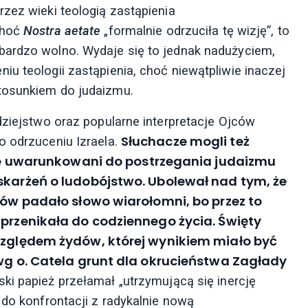
zez wieki teologią zastąpienia
choć
Nostra aetate
„formalnie odrzuciła tę wizję”, to
bardzo wolno. Wydaje się to jednak nadużyciem,
u teologii zastąpienia, choć niewątpliwie inaczej
tosunkiem do judaizmu.
dziejstwo oraz popularne interpretacje Ojców
Słuchacze mogli też
o odrzuceniu Izraela.
znie uwarunkowani do postrzegania judaizmu
skarżeń o ludobójstwo. Ubolewał nad tym, że
dów padało słowo wiarołomni, bo przez to
 przenikała do codziennego życia. Święty
 względem żydów, której wynikiem miało być
 wg o. Catela grunt dla okrucieństwa Zagłady
ki papież przełamał „utrzymującą się inercję
 do konfrontacji z radykalnie nową