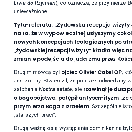
Listu do Rzymian
), co oznacza, że przymierze 
unieważnione.
Tytuł referatu: „Żydowska recepcja wizy
na to, że w wypowiedzi tej usłyszymy coko
nowych koncepcjach teologicznych po stro
„żydowskiej recepcji wizyty” kładła więc n
zmianie podejścia do judaizmu przez Kośció
ojciec Olivier Catel OP
Drugim mówcą był
, kt
Jerozolimy. Stwierdził, że poprzez odwiedziny w
rozwinął je duszp
założenia
Nostra aetate
, ale
o bogobójstwo, potępił antysemityzm „ze s
przymierza Boga z Izraelem.
Szczególnie ist
„starszych braci”.
Drugą ważną osią wystąpienia dominikanina by