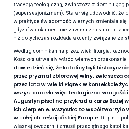
tradycją teologiczną, zwłaszcza z dominującą pr
(supersesjonizmem). Starał się udowodnić, że 
w praktyce świadomość wiernych zmieniała się 
gdyż ów dokument nie zawiera zapisu o odrzuceni
niż dotychczas rozkłada akcenty związane ze s
Według dominikanina przez wieki liturgia, kazno
Kościoła utrwalały wśród wiernych przekonanie 
dowiedzieć się, że katolicy byli historyc
przez pryzmat zbiorowej winy, zwłaszcza o
przez lata w Wielki Piątek w kontekście ży
wszystko rosła więc teologiczna wrogość i
Augustyn pisał na przykład o karze Bożej
ich cierpienie. Wszystko to współtworzyło
w całej chrześcijańskiej Europie.
Dopiero pols
własnej owczarni i zmusił przeciętnego katolika