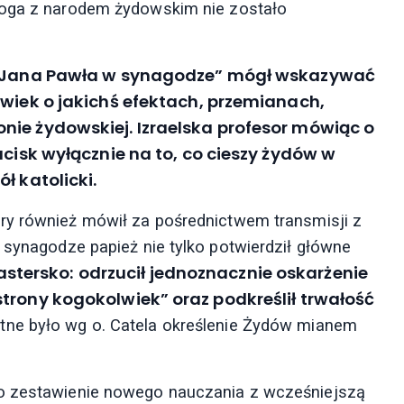
Boga z narodem żydowskim nie zostało
ty Jana Pawła w synagodze” mógł wskazywać
lwiek o jakichś efektach, przemianach,
nie żydowskiej. Izraelska profesor mówiąc o
acisk wyłącznie na to, co cieszy żydów w
ł katolicki.
óry również mówił za pośrednictwem transmisji z
 synagodze papież nie tylko potwierdził główne
astersko: odrzucił jednoznacznie oskarżenie
trony kogokolwiek” oraz podkreślił trwałość
otne było wg o. Catela określenie Żydów mianem
ło zestawienie nowego nauczania z wcześniejszą