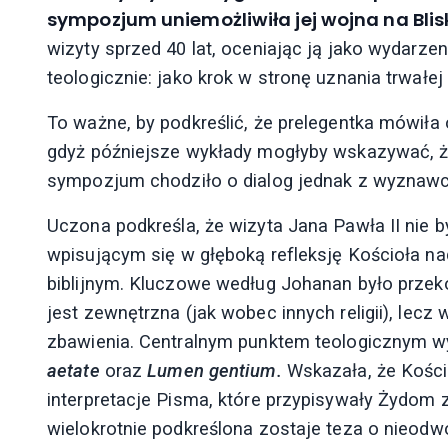
sympozjum uniemożliwiła jej wojna na Bli
wizyty sprzed 40 lat, oceniając ją jako wydarze
teologicznie: jako krok w stronę uznania trwał
To ważne, by podkreślić, że prelegentka mówiła 
gdyż późniejsze wykłady mogłyby wskazywać, że
sympozjum chodziło o dialog jednak z wyznawc
Uczona podkreśla, że wizyta Jana Pawła II nie 
wpisującym się w głęboką refleksję Kościoła n
biblijnym. Kluczowe według Johanan było przeko
jest zewnętrzna (jak wobec innych religii), lecz 
zbawienia. Centralnym punktem teologicznym
aetate
oraz
Lumen gentium.
Wskazała, że Kości
interpretacje Pisma, które przypisywały Żydom
wielokrotnie podkreślona zostaje teza o nieodw