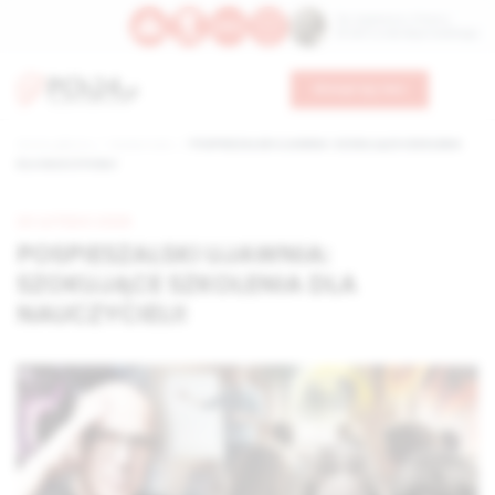
Św. Kajetana z Thieny
Bł. Edmunda Bojanowskiego
Wesprzyj nas
Strona główna
Wiadomości
POSPIESZALSKI UJAWNIA: SZOKUJĄCE SZKOLENIA
DLA NAUCZYCIELI!
20 LUTEGO 2026
POSPIESZALSKI UJAWNIA:
SZOKUJĄCE SZKOLENIA DLA
NAUCZYCIELI!