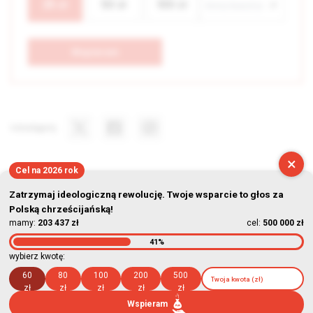
25
zł
50
zł
100
zł
Wspieram
Udostępnij
×
Cel na 2026 rok
Zatrzymaj ideologiczną rewolucję. Twoje wsparcie to głos za
Polską chrześcijańską!
mamy:
203 437 zł
cel:
500 000 zł
41%
© Stowarzyszenie Kultury Chrześcijańskiej im. ks. Piotra Skargi
wybierz kwotę:
2026-08-07 06:20:00
60
80
100
200
500
zł
zł
zł
zł
zł
Wspieram