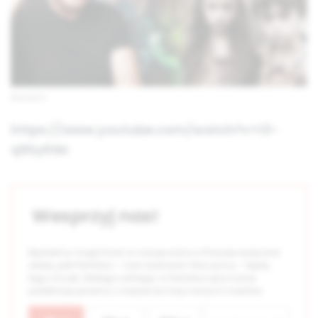
(PCh24TV)
https://www.youtube.com/watch?v=i3-
q9Sy6IbI
Wesprzyj nas!
Będziemy mogli trwać w naszej walce o Prawdę wyłącznie
wtedy, jeśli Państwo – nasi widzowie i Darczyńcy – będą
tego chcieli. Dlatego oddając w Państwa ręce nasze
publikacje, prosimy o wsparcie misji naszych mediów.