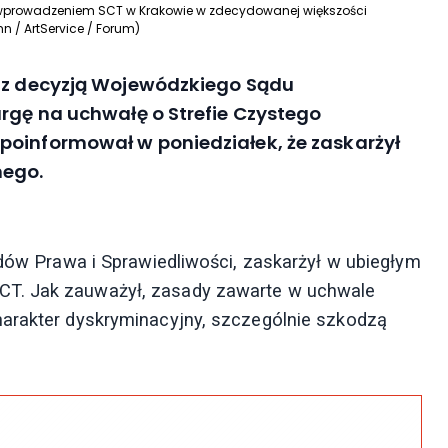
zed wprowadzeniem SCT w Krakowie w zdecydowanej większości
hn / ArtService / Forum)
ę z decyzją Wojewódzkiego Sądu
argę na uchwałę o Strefie Czystego
poinformował w poniedziałek, że zaskarżył
nego.
ądów Prawa i Sprawiedliwości, zaskarżył w ubiegłym
CT. Jak zauważył, zasady zawarte w uchwale
harakter dyskryminacyjny, szczególnie szkodzą