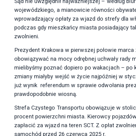
Sąd nie uwzględnił najważniejszej – według bi
wojewódzkiego, a mianowicie równości obywat
wprowadzający opłaty za wjazd do strefy dla 
podczas gdy mieszkańcy miasta posiadający tak
zwolnieni.
Prezydent Krakowa w pierwszej połowie marca 
obowiązywać na mocy odrębnej uchwały rady mia
mielibyśmy poznać dopiero po wakacjach – po 
zmiany miałyby wejść w życie najpóźniej w styc
już wynik referendum w sprawie odwołania prez
prawdopodobnie wiosną.
Strefa Czystego Transportu obowiązuje w stoli
procent powierzchni miasta. Kierowcy pojazd
zapłacić za wjazd na teren SCT. Z opłat zwolnie
samochód przed 26 czerwca 2025 r.