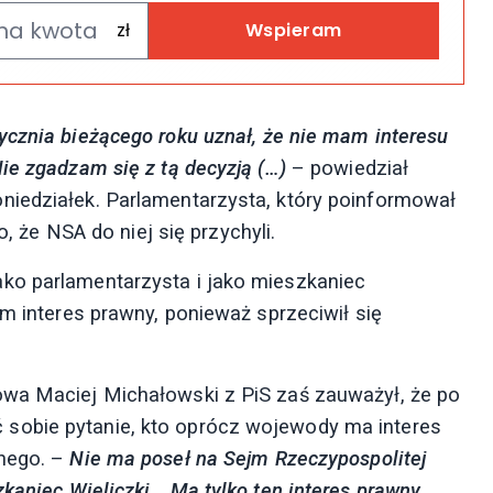
Wspieram
ycznia bieżącego roku uznał, że nie mam interesu
ie zgadzam się z tą decyzją (…)
– powiedział
niedziałek. Parlamentarzysta, który poinformował
o, że NSA do niej się przychyli.
ko parlamentarzysta i jako mieszkaniec
ym interes prawny, ponieważ sprzeciwił się
owa Maciej Michałowski z PiS zaś zauważył, że po
sobie pytanie, kto oprócz wojewody ma interes
jnego. –
Nie ma poseł na Sejm Rzeczypospolitej
zkaniec Wieliczki… Ma tylko ten interes prawny,