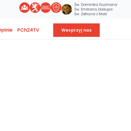
Św. Dominika Guzmana
Św. Emiliana, biskupa
Św. Zefiryna z Malii
pinie
PCh24TV
Wesprzyj nas