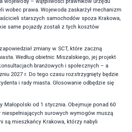
ura wojewody – wątpliwości prawników urzędu
eli wobec prawa. Wojewoda zaskarżył mechanizm
właścicieli starszych samochodów spoza Krakowa,
ie same pojazdy zostali z tych kosztów
zapowiedział zmiany w SCT, które zaczną
sta. Według obietnic Miszalskiego, jej projekt
konsultacjach branżowych i społecznych – a
zniu 2027 r. Do tego czasu rozstrzygnięty będzie
ydenta i rady miasta. Głosowanie odbędzie się
cy Małopolski od 1 stycznia. Obejmuje ponad 60
ów niespełniających surowych wymogów muszą
ni są mieszkańcy Krakowa, którzy nabyli