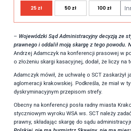
25
zł
50
zł
100
zł
–
Wojewódzki Sąd Administracyjny decyzją ze st
prawnego i oddalił moją skargę z tego powodu. N
Andrzej Adamczyk na konferencji prasowej w po
o złożeniu skargi kasacyjnej, dodał, że liczy na t
Adamczyk mówił, że uchwałę o SCT zaskarżył ja
aglomeracji krakowskiej. Podkreśla, że miał w t
dyskryminacyjnym przepisom strefy.
Obecny na konferencji posła radny miasta Krak
styczniowym wyroku WSA ws. SCT należy zadać 
prawny, składając skargę do sądu administracy
Polskiej, nie ma burmistrz Skawiny, nie ma mies