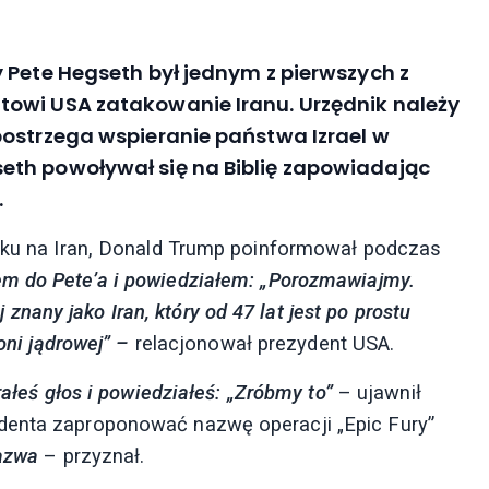
 Pete Hegseth był jednym z pierwszych z
towi USA zatakowanie Iranu. Urzędnik należy
postrzega wspieranie państwa Izrael w
eth powoływał się na Biblię zapowiadając
.
taku na Iran, Donald Trump poinformował podczas
m do Pete’a i powiedziałem: „Porozmawiajmy.
any jako Iran, który od 47 lat jest po prostu
roni jądrowej” –
relacjonował prezydent USA.
rałeś głos i powiedziałeś: „Zróbmy to”
– ujawnił
denta zaproponować nazwę operacji „Epic Fury”
azwa
– przyznał.