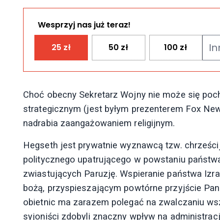
Wesprzyj nas już teraz!
25
zł
50
zł
100
zł
Choć obecny Sekretarz Wojny nie może się poc
strategicznym (jest byłym prezenterem Fox News
nadrabia zaangażowaniem religijnym.
Hegseth jest prywatnie wyznawcą tzw. chrześcij
politycznego upatrującego w powstaniu państwa I
zwiastujących Paruzję. Wspieranie państwa Izra
bożą, przyspieszającym powtórne przyjście Pan
obietnic ma zarazem polegać na zwalczaniu ws
syjoniści zdobyli znaczny wpływ na administra