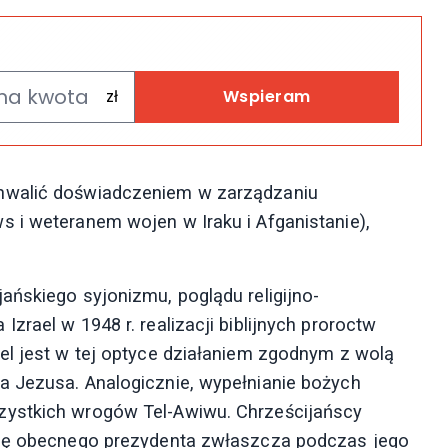
Wspieram
hwalić doświadczeniem w zarządzaniu
 i weteranem wojen w Iraku i Afganistanie),
ańskiego syjonizmu, poglądu religijno-
zrael w 1948 r. realizacji biblijnych proroctw
el jest w tej optyce działaniem zgodnym z wolą
a Jezusa. Analogicznie, wypełnianie bożych
zystkich wrogów Tel-Awiwu. Chrześcijańscy
cję obecnego prezydenta zwłaszcza podczas jego