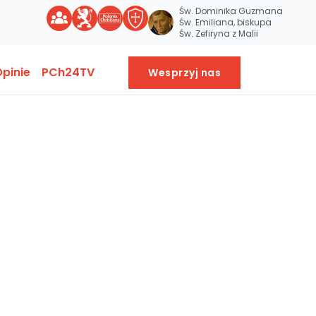
Św. Dominika Guzmana
Św. Emiliana, biskupa
Św. Zefiryna z Malii
pinie
PCh24TV
Wesprzyj nas