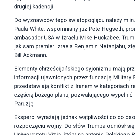
drugiej kadencji.
Do wyznawców tego światopoglądu należy m.in.
Paula White, wspomniany już Pete Hegseth, pro
ambasador USA w Izraelu Mike Huckabee. Trumpa
jak sam premier Izraela Benjamin Netanjahu, z
Bill Ackmann.
Elementy chrześcijańskiego syjonizmu mają prz
informacji ujawnionych przez fundację Military
przedstawiają konflikt z Iranem w kategoriach r
częścią bożego planu, pozwalającego wypełnić 
Paruzję.
Eksperci wyrażają jednak wątpliwości co do osob
rozpoczęciu wojny. Do słów Trumpa odniósł się
Uniwersytetu Vizja, który na antenie Polskiego Ra