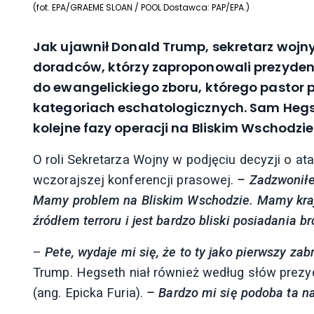
(fot. EPA/GRAEME SLOAN / POOL Dostawca: PAP/EPA.)
Jak ujawnił Donald Trump, sekretarz wojny
doradców, którzy zaproponowali prezyden
do ewangelickiego zboru, którego pastor 
kategoriach eschatologicznych. Sam Hegs
kolejne fazy operacji na Bliskim Wschodzie
O roli Sekretarza Wojny w podjęciu decyzji o a
wczorajszej konferencji prasowej.
– Zadzwoniłe
Mamy problem na Bliskim Wschodzie. Mamy kraj zn
źródłem terroru i jest bardzo bliski posiadania b
–
Pete, wydaje mi się, że to ty jako pierwszy zab
Trump. Hegseth niał również według słów prezy
(ang. Epicka Furia).
– Bardzo mi się podoba ta n