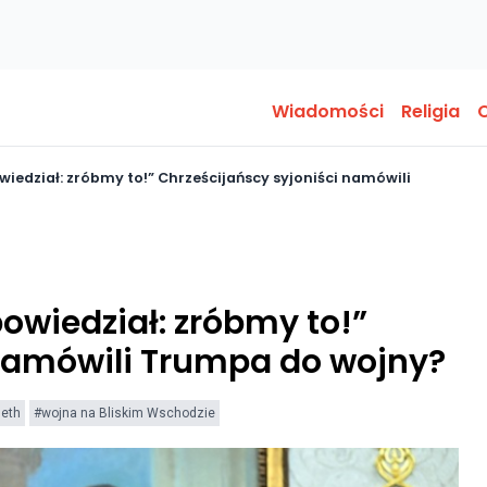
Wiadomości
Religia
O
owiedział: zróbmy to!” Chrześcijańscy syjoniści namówili
powiedział: zróbmy to!”
 namówili Trumpa do wojny?
seth
#wojna na Bliskim Wschodzie