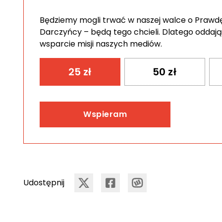
Będziemy mogli trwać w naszej walce o Prawdę 
Darczyńcy – będą tego chcieli. Dlatego oddają
wsparcie misji naszych mediów.
25
zł
50
zł
Wspieram
Udostępnij