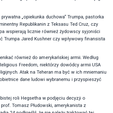
 prywatna „opiekunka duchowa” Trumpa, pastorka
minentny Republikanin z Teksasu Ted Cruz, czy
 wspierają licznie również żydowscy syjoniści
ięć Trumpa Jared Kushner czy wpływowy finansista
enikać również do amerykańskiej armii. Według
 Religious Freedom, niektórzy dowódcy armii USA
eligijnych. Atak na Teheran ma być w ich mniemaniu
obietnice dane ludowi wybranemu i przyspieszyć
istej roli Hegsetha w podjęciu decyzji o
 prof. Tomasz Płudowski, amerykanista z
dia 24 podkreślił, że nie należy traktować tej