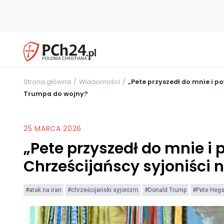
Strona główna
Wiadomości
„Pete przyszedł do mnie i p
Trumpa do wojny?
25 MARCA 2026
„Pete przyszedł do mnie i 
Chrześcijańscy syjoniści
#atak na iran
#chrześcijański syjonizm
#Donald Trump
#Pete Heg