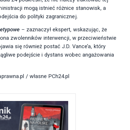
nistracji mogą istnieć różnice stanowisk, a
ejścia do polityki zagranicznej.
ietypowe
– zaznaczył ekspert, wskazując, że
grona zwolenników interwencji, w przeciwieństwie
jawia się również postać J.D. Vance’a, który
iągliwe podejście i dystans wobec angażowania
prawna.pl / własne PCh24.pl