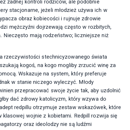
ez żadnej kontroli rodziców, ale podobnie
ry stacjonarne, jeżeli młodzież używa ich w
wypacza obraz kobiecości i rujnuje zdrowie
zi mężczyźni dojrzewają często w rozbitych,
 Nieczęsto mają rodzeństwo; liczniejsze niż
ura rzeczywistości stechnicyzowanego świata
i szukają kogoś, na kogo mogliby zrzucić winę za
pomocą. Wskazuje na system, który preferuje
ednak w stanie niczego wyleczyć. Młody
inien przepracować swoje życie tak, aby uzdolnić
ógłby dać zdrowy katolicyzm, który wzywa do
adept redpillu otrzymuje zestaw wskazówek, które
klasowej wojnie z kobietami. Redpill rozwija się
pagatorzy oraz ideolodzy nie są ludźmi