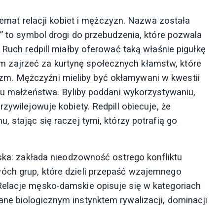
 temat relacji kobiet i mężczyzn. Nazwa została
a” to symbol drogi do przebudzenia, które pozwala
 Ruch redpill miałby oferować taką właśnie pigułkę
zajrzeć za kurtynę społecznych kłamstw, które
m. Mężczyźni mieliby być okłamywani w kwestii
elu małżeństwa. Byliby poddani wykorzystywaniu,
zywilejowuje kobiety. Redpill obiecuje, że
 stając się raczej tymi, którzy potrafią go
wska: zakłada nieodzowność ostrego konfliktu
óch grup, które dzieli przepaść wzajemnego
Relacje męsko-damskie opisuje się w kategoriach
ne biologicznym instynktem rywalizacji, dominacji