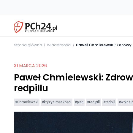
Strona główna
Wiadomości
Paweł Chmielewski: Zdrowy 
31 MARCA 2026
Paweł Chmielewski: Zdrow
redpillu
#Chmielewski
#kryzys męskości
#płeć
#red pill
#redpill
#wojna p