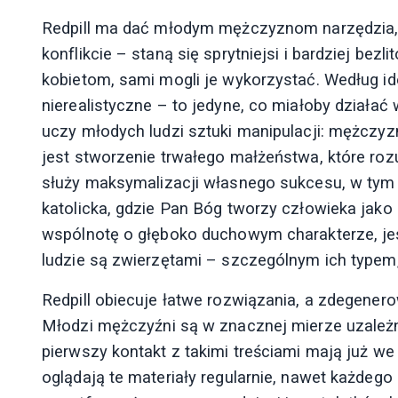
Redpill ma dać młodym mężczyznom narzędzia, k
konflikcie – staną się sprytniejsi i bardziej bez
kobietom, sami mogli je wykorzystać. Według ide
nierealistyczne – to jedyne, co miałoby działać
uczy młodych ludzi sztuki manipulacji: mężczyzn
jest stworzenie trwałego małżeństwa, które rozu
służy maksymalizacji własnego sukcesu, w tym
katolicka, gdzie Pan Bóg tworzy człowieka jako 
wspólnotę o głęboko duchowym charakterze, jes
ludzie są zwierzętami – szczególnym ich typem,
Redpill obiecuje łatwe rozwiązania, a zdegener
Młodzi mężczyźni są w znacznej mierze uzależnie
pierwszy kontakt z takimi treściami mają już w
oglądają te materiały regularnie, nawet każdego