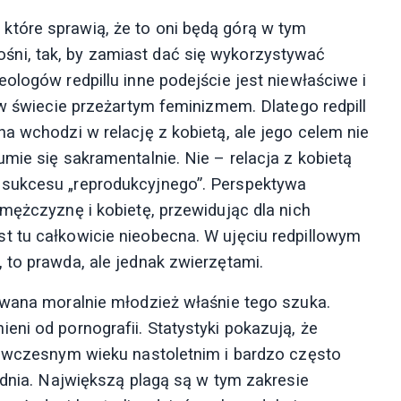
tóre sprawią, że to oni będą górą w tym
litośni, tak, by zamiast dać się wykorzystywać
ologów redpillu inne podejście jest niewłaściwe i
 w świecie przeżartym feminizmem. Dlatego redpill
a wchodzi w relację z kobietą, ale jego celem nie
mie się sakramentalnie. Nie – relacja z kobietą
 sukcesu „reprodukcyjnego”. Perspektywa
mężczyznę i kobietę, przewidując dla nich
t tu całkowicie nieobecna. W ujęciu redpillowym
 to prawda, ale jednak zwierzętami.
owana moralnie młodzież właśnie tego szuka.
ni od pornografii. Statystyki pokazują, że
e wczesnym wieku nastoletnim i bardzo często
 dnia. Największą plagą są w tym zakresie