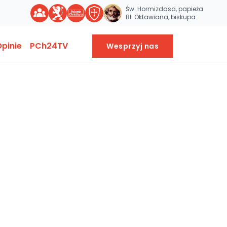
Św. Hormizdasa, papieża
Bł. Oktawiana, biskupa
pinie
PCh24TV
Wesprzyj nas