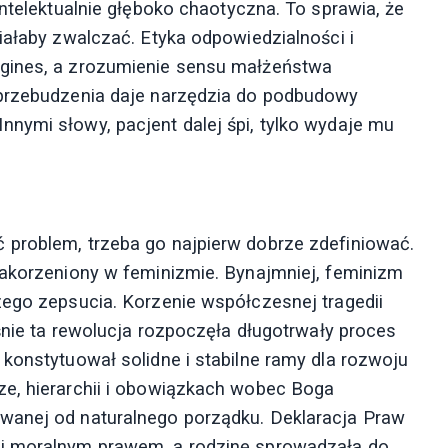
intelektualnie głęboko chaotyczna. To sprawia, że
iałaby zwalczać. Etyka odpowiedzialności i
rgines, a zrozumienie sensu małżeństwa
 przebudzenia daje narzędzia do podbudowy
nymi słowy, pacjent dalej śpi, tylko wydaje mu
 problem, trzeba go najpierw dobrze zdefiniować.
zakorzeniony w feminizmie. Bynajmniej, feminizm
zego zepsucia. Korzenie współczesnej tragedii
aśnie ta rewolucja rozpoczęła długotrwały proces
konstytuował solidne i stabilne ramy dla rozwoju
ze, hierarchii i obowiązkach wobec Boga
wanej od naturalnego porządku. Deklaracja Praw
 i moralnym prawem, a rodzinę sprowadzała do