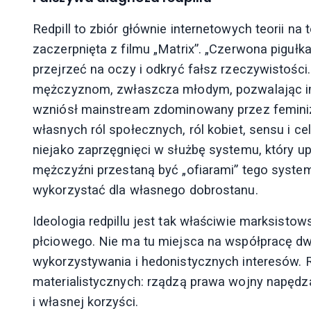
Redpill to zbiór głównie internetowych teorii na
zaczerpnięta z filmu „Matrix”. „Czerwona pigułk
przejrzeć na oczy i odkryć fałsz rzeczywistości.
mężczyznom, zwłaszcza młodym, pozwalając im 
wzniósł mainstream zdominowany przez feminiz
własnych ról społecznych, ról kobiet, sensu i c
niejako zaprzęgnięci w służbę systemu, który upr
mężczyźni przestaną być „ofiarami” tego systemu,
wykorzystać dla własnego dobrostanu.
Ideologia redpillu jest tak właściwie marksisto
płciowego. Nie ma tu miejsca na współpracę dw
wykorzystywania i hedonistycznych interesów. 
materialistycznych: rządzą prawa wojny napędza
i własnej korzyści.