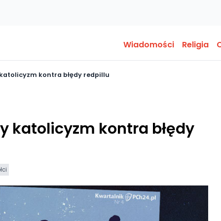
Wiadomości
Religia
O
katolicyzm kontra błędy redpillu
y katolicyzm kontra błędy
łci