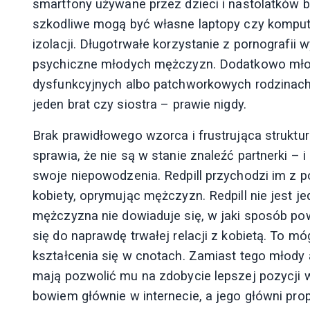
smartfony używane przez dzieci i nastolatków b
szkodliwe mogą być własne laptopy czy kompute
izolacji. Długotrwałe korzystanie z pornografii 
psychiczne młodych mężczyzn. Dodatkowo młod
dysfunkcyjnych albo patchworkowych rodzinach.
jeden brat czy siostra – prawie nigdy.
Brak prawidłowego wzorca i frustrująca strukt
sprawia, że nie są w stanie znaleźć partnerki – 
swoje niepowodzenia. Redpill przychodzi im z 
kobiety, oprymując mężczyzn. Redpill nie jest j
mężczyzna nie dowiaduje się, w jaki sposób pow
się do naprawdę trwałej relacji z kobietą. To m
kształcenia się w cnotach. Zamiast tego młody 
mają pozwolić mu na zdobycie lepszej pozycji w 
bowiem głównie w internecie, a jego główni pro