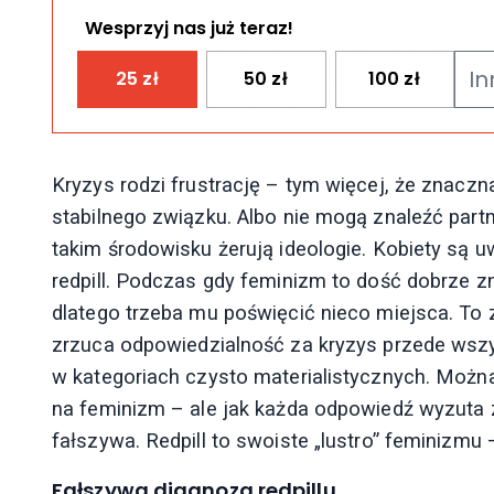
Wesprzyj nas już teraz!
25
zł
50
zł
100
zł
Kryzys rodzi frustrację – tym więcej, że znacz
stabilnego związku. Albo nie mogą znaleźć partne
takim środowisku żerują ideologie. Kobiety są
redpill. Podczas gdy feminizm to dość dobrze zna
dlatego trzeba mu poświęcić nieco miejsca. To z
zrzuca odpowiedzialność za kryzys przede wszy
w kategoriach czysto materialistycznych. Można
na feminizm – ale jak każda odpowiedź wyzuta z
fałszywa. Redpill to swoiste „lustro” feminizmu
Fałszywa diagnoza redpillu