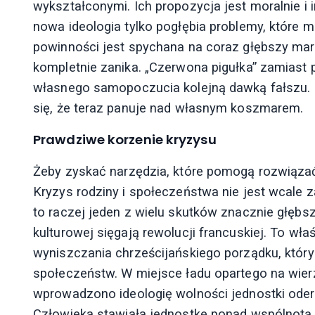
wykształconymi. Ich propozycja jest moralnie i 
nowa ideologia tylko pogłębia problemy, które m
powinności jest spychana na coraz głębszy ma
kompletnie zanika. „Czerwona pigułka” zamiast
własnego samopoczucia kolejną dawką fałszu. In
się, że teraz panuje nad własnym koszmarem.
Prawdziwe korzenie kryzysu
Żeby zyskać narzędzia, które pomogą rozwiązać
Kryzys rodziny i społeczeństwa nie jest wcale 
to raczej jeden z wielu skutków znacznie głębs
kulturowej sięgają rewolucji francuskiej. To wł
wyniszczania chrześcijańskiego porządku, który 
społeczeństw. W miejsce ładu opartego na wier
wprowadzono ideologię wolności jednostki oder
Człowieka stawiała jednostkę ponad wspólnotą