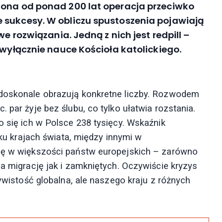
zona od ponad 200 lat operacja przeciwko
 sukcesy. W obliczu spustoszenia pojawiają
e rozwiązania. Jedną z nich jest redpill –
 wyłącznie nauce Kościoła katolickiego.
 doskonale obrazują konkretne liczby. Rozwodem
 par żyje bez ślubu, co tylko ułatwia rozstania.
o się ich w Polsce 238 tysięcy. Wskaźnik
lku krajach świata, między innymi w
się w większości państw europejskich – zarówno
na migrację jak i zamkniętych. Oczywiście kryzys
zywistość globalna, ale naszego kraju z różnych