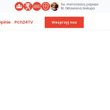
Św. Hormizdasa, papieża
Bł. Oktawiana, biskupa
pinie
PCh24TV
Wesprzyj nas