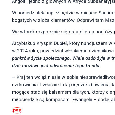
Angoli i jedno z głównych w Afryce Subsaharyjsk
W poniedziałek papież będzie w mieście Saurim
bogatych w złoża diamentów. Odprawi tam Mszę
We wtorek rozpocznie się ostatni etap podróży 
Arcybiskup Kryspin Dubiel, który nuncjuszem w
w 2024 roku, powiedział włoskiemu dziennikowi 
punktów życia społecznego. Wiele osób żyje w t
dziś możliwe jest odwrócenie tego trendu.
– Kraj ten wciąż niesie w sobie niesprawiedliwoś
uzdrowienia. I właśnie tutaj orędzie zbawienia,
mogące stać się balsamem dla tych, którzy cierpi
miłosierdzie są kompasami Ewangelii – dodał ab