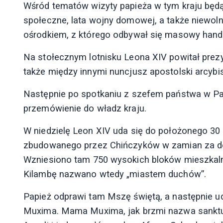
Wśród tematów wizyty papieża w tym kraju będą,
społeczne, lata wojny domowej, a także niewoln
ośrodkiem, z którego odbywał się masowy handel
Na stołecznym lotnisku Leona XIV powitał prez
także między innymi nuncjusz apostolski arcybis
Następnie po spotkaniu z szefem państwa w Pa
przemówienie do władz kraju.
W niedzielę Leon XIV uda się do położonego 30 
zbudowanego przez Chińczyków w zamian za do
Wzniesiono tam 750 wysokich bloków mieszkalnyc
Kilambę nazwano wtedy „miastem duchów”.
Papież odprawi tam Mszę świętą, a następnie u
Muxima. Mama Muxima, jak brzmi nazwa sanktu