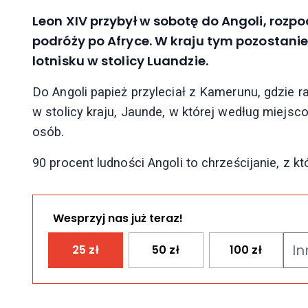
Leon XIV przybył w sobotę do Angoli, rozpo
podróży po Afryce. W kraju tym pozostani
lotnisku w stolicy Luandzie.
Do Angoli papież przyleciał z Kamerunu, gdzie 
w stolicy kraju, Jaunde, w której według miejs
osób.
90 procent ludności Angoli to chrześcijanie, z kt
Wesprzyj nas już teraz!
25
zł
50
zł
100
zł