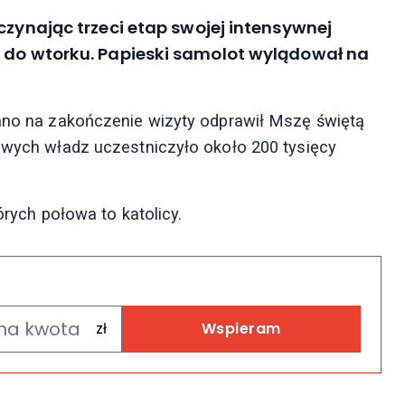
czynając trzeci etap swojej intensywnej
e do wtorku. Papieski samolot wylądował na
rano na zakończenie wizyty odprawił Mszę świętą
cowych władz uczestniczyło około 200 tysięcy
órych połowa to katolicy.
Wspieram