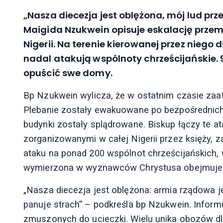
„Nasza diecezja jest oblężona, mój lud p
Maigida Nzukwein opisuje eskalację przem
Nigerii. Na terenie kierowanej przez niego 
nadal atakują wspólnoty chrześcijańskie.
opuścić swe domy.
Bp Nzukwein wylicza, że w ostatnim czasie za
Plebanie zostały ewakuowane po bezpośrednich 
budynki zostały splądrowane. Biskup łączy te a
zorganizowanymi w całej Nigerii przez księży, z
ataku na ponad 200 wspólnot chrześcijańskich, 
wymierzona w wyznawców Chrystusa obejmuje n
„Nasza diecezja jest oblężona: armia rządowa je
panuje strach” – podkreśla bp Nzukwein. Informu
zmuszonych do ucieczki. Wielu unika obozów dl