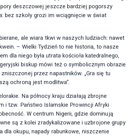
e pory deszczowej jeszcze bardziej pogorszy
: bez szkoły grozi im wciągnięcie w świat
ierane, ale wiara tkwi w naszych ludziach: nawet
ein. – Wielki Tydzień to nie historia, to nasze
m dla niego była utrata kościoła katedralnego,
geryjski biskup mówi też o symbolicznym obrazie
zniszczonej przez napastników. „Gra się tu
szą ochroną jest modlitwa”.
orakie. Na północy kraju działają zbrojne
 i tzw. Państwo Islamskie Prowincji Afryki
obecność. W centrum Nigerii, gdzie dominują
tywne są z kolei zradykalizowane i uzbrojone grupy
a dla okupu, napady rabunkowe, niszczenie