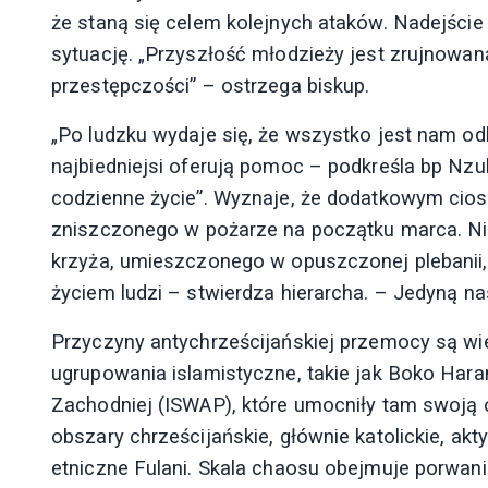
że staną się celem kolejnych ataków. Nadejści
sytuację. „Przyszłość młodzieży jest zrujnowana
przestępczości” – ostrzega biskup.
„Po ludzku wydaje się, że wszystko jest nam odb
najbiedniejsi oferują pomoc – podkreśla bp Nzukw
codzienne życie”. Wyznaje, że dodatkowym ciose
zniszczonego w pożarze na początku marca. Ni
krzyża, umieszczonego w opuszczonej plebanii, 
życiem ludzi – stwierdza hierarcha. – Jedyną na
Przyczyny antychrześcijańskiej przemocy są wiel
ugrupowania islamistyczne, takie jak Boko Haram
Zachodniej (ISWAP), które umocniły tam swoją 
obszary chrześcijańskie, głównie katolickie, ak
etniczne Fulani. Skala chaosu obejmuje porwani