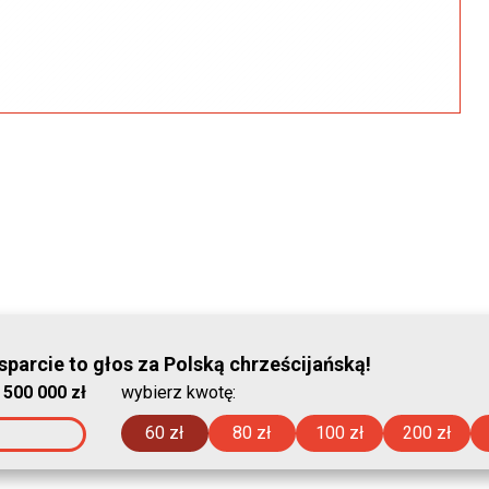
© Stowar
parcie to głos za Polską chrześcijańską!
:
500 000 zł
wybierz kwotę:
2026-08-07
60 zł
80 zł
100 zł
200 zł