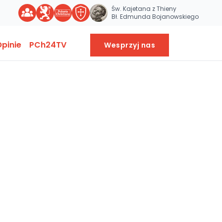
Św. Kajetana z Thieny
Bł. Edmunda Bojanowskiego
pinie
PCh24TV
Wesprzyj nas