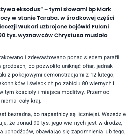
rzeżywa eksodus” – tymi słowami bp Mark
ocy w stanie Taraba, w środkowej części
diecezji Wukari uzbrojone bojówki Fulani
 90 tys. wyznawców Chrystusa musiało
atakowano i zdewastowano ponad siedem parafii.
groźbach, co pozwoliło uniknąć ofiar, jednak
taki z pokojowymi demonstracjami z 12 lutego,
akonników i świeckich po zabiciu 80 wiernych i
w tym kościoły i miejsca modlitwy. Przemoc
iemal cały kraj.
st bezradna, bo napastnicy są liczniejsi. Wszędzie
je, że ponad 90 tys. jego wiernych jest w drodze,
a uchodźców, obawiając się zapomnienia lub tego,