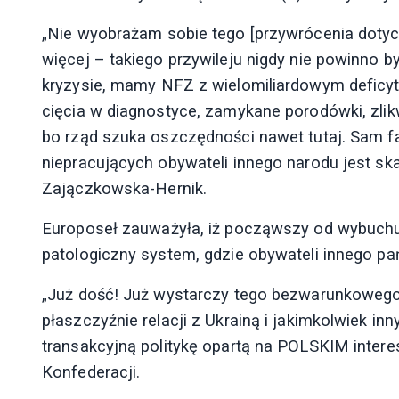
„Nie wyobrażam sobie tego [przywrócenia doty
więcej – takiego przywileju nigdy nie powinno
kryzysie, mamy NFZ z wielomiliardowym deficyte
cięcia w diagnostyce, zamykane porodówki, zl
bo rząd szuka oszczędności nawet tutaj. Sam fak
niepracujących obywateli innego narodu jest sk
Zajączkowska-Hernik.
Europoseł zauważyła, iż począwszy od wybuchu 
patologiczny system, gdzie obywateli innego pa
„Już dość! Już wystarczy tego bezwarunkowego 
płaszczyźnie relacji z Ukrainą i jakimkolwiek
transakcyjną politykę opartą na POLSKIM inter
Konfederacji.