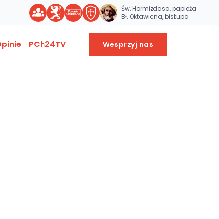
Św. Hormizdasa, papieża
Bł. Oktawiana, biskupa
pinie
PCh24TV
Wesprzyj nas