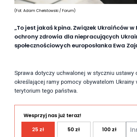
(Fot. Adam Chełstowski / Forum)
„To jest jakaś kpina. Związek Ukraińców w
ochrony zdrowia dla niepracujących Ukra
społecznościowych europosłanka Ewa Zaj
Sprawa dotyczy uchwalonej w styczniu ustawy 
określającej ramy pomocy obywatelom Ukrainy 
terytorium tego państwa.
Wesprzyj nas już teraz!
25
zł
50
zł
100
zł