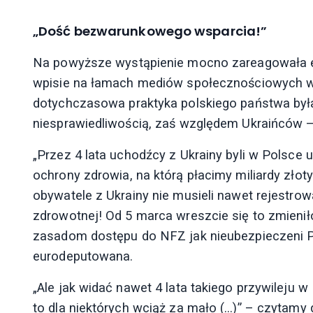
„Dość bezwarunkowego wsparcia!”
Na powyższe wystąpienie mocno zareagowała 
wpisie na łamach mediów społecznościowych wyj
dotychczasowa praktyka polskiego państwa był
niesprawiedliwością, zaś względem Ukraińców 
„Przez 4 lata uchodźcy z Ukrainy byli w Polsce u
ochrony zdrowia, na którą płacimy miliardy zło
obywatele z Ukrainy nie musieli nawet rejestrowa
zdrowotnej! Od 5 marca wreszcie się to zmienił
zasadom dostępu do NFZ jak nieubezpieczeni P
eurodeputowana.
„Ale jak widać nawet 4 lata takiego przywileju w 
to dla niektórych wciąż za mało (…)” – czytamy d