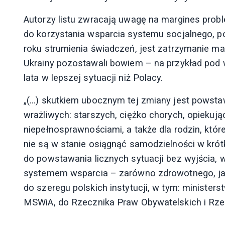
Autorzy listu zwracają uwagę na margines probl
do korzystania wsparcia systemu socjalnego, 
roku strumienia świadczeń, jest zatrzymanie m
Ukrainy pozostawali bowiem – na przykład pod
lata w lepszej sytuacji niż Polacy.
„(…) skutkiem ubocznym tej zmiany jest powst
wrażliwych: starszych, ciężko chorych, opiekują
niepełnosprawnościami, a także dla rodzin, które
nie są w stanie osiągnąć samodzielności w krót
do powstawania licznych sytuacji bez wyjścia, 
systemem wsparcia – zarówno zdrowotnego, jak i 
do szeregu polskich instytucji, w tym: ministerstw
MSWiA, do Rzecznika Praw Obywatelskich i Rze