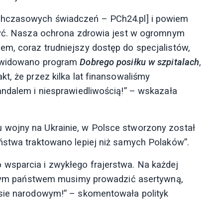
chczasowych świadczeń – PCh24.pl] i powiem
 być. Nasza ochrona zdrowia jest w ogromnym
m, coraz trudniejszy dostęp do specjalistów,
ikwidowano program
Dobrego posiłku w szpitalach
,
t, że przez kilka lat finansowaliśmy
andalem i niesprawiedliwością!” – wskazała
wojny na Ukrainie, w Polsce stworzony został
ństwa traktowano lepiej niż samych Polaków”.
wsparcia i zwykłego frajerstwa. Na każdej
 innym państwem musimy prowadzić asertywną,
esie narodowym!” – skomentowała polityk