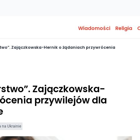
Wiadomości
Religia
O
rstwo”. Zajączkowska-Hernik o żądaniach przywrócenia
erstwo”. Zajączkowska-
ócenia przywilejów dla
e
 na Ukrainie