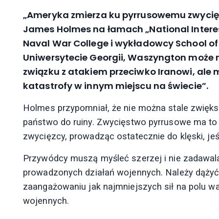
„Ameryka zmierza ku pyrrusowemu zwycięst
James Holmes na łamach „National Interes
Naval War College i wykładowcy School of 
Uniwersytecie Georgii, Waszyngton może 
związku z atakiem przeciwko Iranowi, ale 
katastrofy w innym miejscu na świecie”.
Holmes przypomniał, że nie można stale zwię
państwo do ruiny. Zwycięstwo pyrrusowe ma to d
zwycięzcy, prowadząc ostatecznie do klęski, jeśl
Przywódcy muszą myśleć szerzej i nie zadawala
prowadzonych działań wojennych. Należy dążyć 
zaangażowaniu jak najmniejszych sił na polu walk
wojennych.