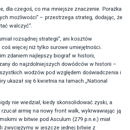
e, dla czegoś, co ma mniejsze znaczenie. Porażka
nych możliwości” – przestrzega strateg, dodając, że
stać walczyć”.
ozumiał rozsądnej strategii”, ani kosztów
 coś więcej niż tylko surowe umiejętności.
m zdaniem najlepszy biograf w historii,
iczany do najzdolniejszych dowódców w historii –
 wszystkich wodzów pod względem doświadczenia i
ry ukazał się 6 kwietnia na łamach „National
dy nie wiedział, kiedy skonsolidować zyski, a
le rzucał armię na nowy front walk, wykrwawiając ją
ymskimi w bitwie pod Asculum (279 p.n.e.) miał
i zwyciężymy w jeszcze jednej bitwie z