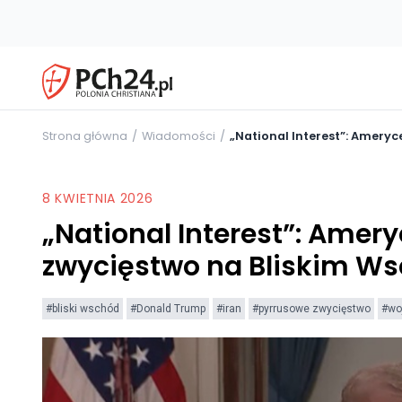
Strona główna
Wiadomości
„National Interest”: Amery
8 KWIETNIA 2026
„National Interest”: Amer
zwycięstwo na Bliskim Ws
#bliski wschód
#Donald Trump
#iran
#pyrrusowe zwycięstwo
#wo