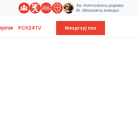
Św. Hormizdasa, papieża
Bł. Oktawiana, biskupa
pinie
PCh24TV
Wesprzyj nas