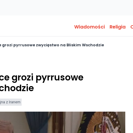
Wiadomości
Religia
O
ce grozi pyrrusowe zwycięstwo na Bliskim Wschodzie
yce grozi pyrrusowe
chodzie
jna z Iranem