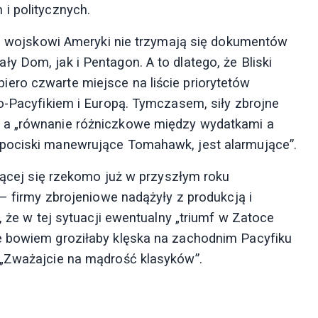
i politycznych.
i i wojskowi Ameryki nie trzymają się dokumentów
 Dom, jak i Pentagon. A to dlatego, że Bliski
ero czwarte miejsce na liście priorytetów
do-Pacyfikiem i Europą. Tymczasem, siły zbrojne
 a „równanie różniczkowe między wydatkami a
pociski manewrujące Tomahawk, jest alarmujące”.
ającej się rzekomo już w przyszłym roku
 – firmy zbrojeniowe nadążyły z produkcją i
, że w tej sytuacji ewentualny „triumf w Zatoce
e bowiem groziłaby klęska na zachodnim Pacyfiku
: „Zważajcie na mądrość klasyków”.