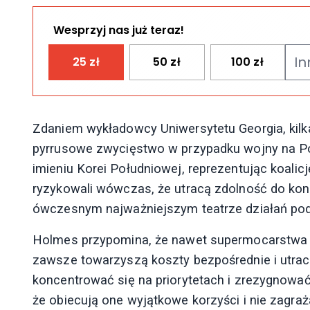
Wesprzyj nas już teraz!
25
zł
50
zł
100
zł
Zdaniem wykładowcy Uniwersytetu Georgia, kilk
pyrrusowe zwycięstwo w przypadku wojny na P
imieniu Korei Południowej, reprezentując koali
ryzykowali wówczas, że utracą zdolność do kon
ówczesnym najważniejszym teatrze działań pod
Holmes przypomina, że nawet supermocarstw
zawsze towarzyszą koszty bezpośrednie i utraco
koncentrować się na priorytetach i zrezygnowa
że obiecują one wyjątkowe korzyści i nie zagr