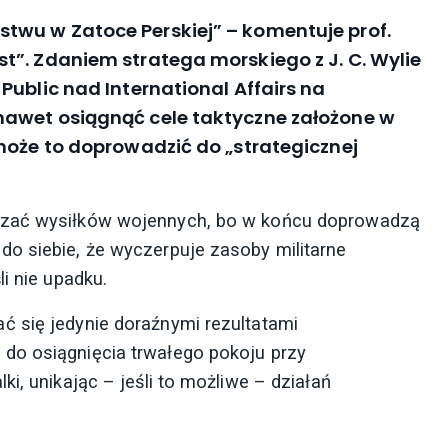
wu w Zatoce Perskiej” – komentuje prof.
t”. Zdaniem stratega morskiego z J. C. Wylie
Public nad International Affairs na
nawet osiągnąć cele taktyczne założone w
może to doprowadzić do „strategicznej
kszać wysiłków wojennych, bo w końcu doprowadzą
o siebie, że wyczerpuje zasoby militarne
i nie upadku.
ć się jedynie doraźnymi rezultatami
do osiągnięcia trwałego pokoju przy
i, unikając – jeśli to możliwe – działań