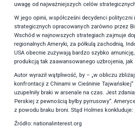
uwagę od najważniejszych celów strategicznych 
W jego opinii, współcześni decydenci polityczn
strategicznych opracowanych zarówno przez Biały
Wschód w najnowszych strategiach zajmuje dopi
regionalnych Ameryki, za półkulą zachodnią, In
USA obecnie zużywają bardzo szybko amunicję,
produkcją tak zaawansowanego uzbrojenia, jak 
Autor wyraził wątpliwość, by – „w obliczu zbliż
konfrontacji z Chinami w Cieśninie Tajwańskiej”
uzupełniły braki w arsenale na czas. Jest zdania
Perskiej z pewnością byłby pyrrusowy”. Ameryc
z powodu braku broni. Stąd Holmes konkluduje
Źródło: nationalinterest.org