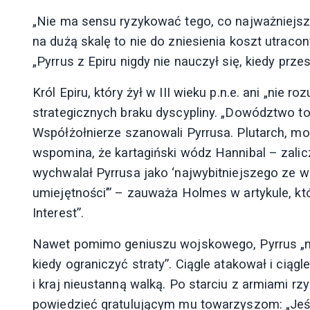
„Nie ma sensu ryzykować tego, co najważniejsz
na dużą skalę to nie do zniesienia koszt utraco
„Pyrrus z Epiru nigdy nie nauczył się, kiedy prze
Król Epiru, który żył w III wieku p.n.e. ani „nie r
strategicznych braku dyscypliny. „Dowództwo to
Współżołnierze szanowali Pyrrusa. Plutarch, moi
wspomina, że ​​kartagiński wódz Hannibal – zal
wychwalał Pyrrusa jako ‘najwybitniejszego ze
umiejętności’” – zauważa Holmes w artykule, któ
Interest”.
Nawet pomimo geniuszu wojskowego, Pyrrus „nig
kiedy ograniczyć straty”. Ciągle atakował i ciąg
i kraj nieustanną walką. Po starciu z armiami rz
powiedzieć gratulującym mu towarzyszom: „Jeśl