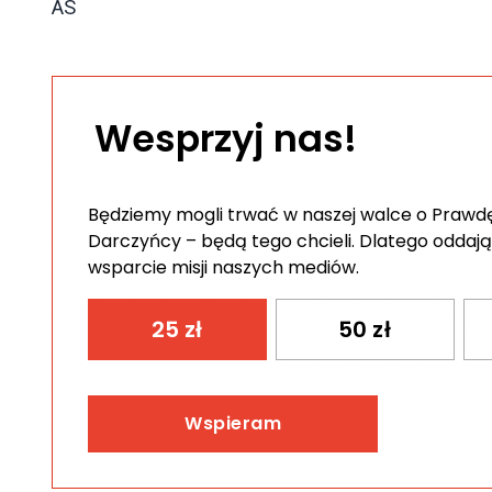
AS
Wesprzyj nas!
Będziemy mogli trwać w naszej walce o Prawdę 
Darczyńcy – będą tego chcieli. Dlatego oddają
wsparcie misji naszych mediów.
25
zł
50
zł
Wspieram