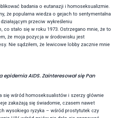
ublikować badania o eutanazji i homoseksualizmie.
ny, że popularna wiedza o gejach to sentymentalna
 działającym przeciw wykreśleniu
 co stało się w roku 1973. Ostrzegano mnie, że to
łem, że moja pozycja w ­środowisku jest
y. Nie sądziłem, że lewicowe lobby zacznie mnie
 epidemia AIDS. Zainteresował się Pan
ła się wśród homoseksualistów i szerzy głównie
 geje zakażają się świadomie, czasem nawet
ach wysokiego ryzyka – wśród prostytutek czy