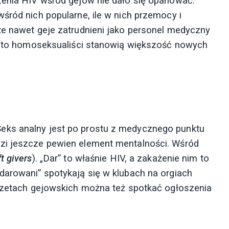
zenia HIV wśród gejów nie dało się opanować.
śród nich popularne, ile w nich przemocy i
że nawet geje zatrudnieni jako personel medyczny
iś to homoseksualiści stanowią większość nowych
eks analny jest po prostu z medycznego punktu
zi jeszcze pewien element mentalności. Wśród
ft givers
). „Dar” to właśnie HIV, a zakażenie nim to
darowani” spotykają się w klubach na orgiach
gazetach gejowskich można też spotkać ogłoszenia