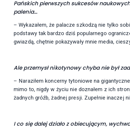
Pańskich pierwszych sukcesów naukowych 
palenia…
– Wykazałem, że palacze szkodzą nie tylko sobi
podstawy tak bardzo dziś popularnego ogranicz
gwiazdą, chętnie pokazywały mnie media, cies
Ale przemysł nikotynowy chyba nie był za
– Naraziłem koncerny tytoniowe na gigantyczne 
mimo to, nigdy w życiu nie doznałem z ich stro
żadnych gróźb, żadnej presji. Zupełnie inaczej n
I co się dalej działo z obiecującym, wy