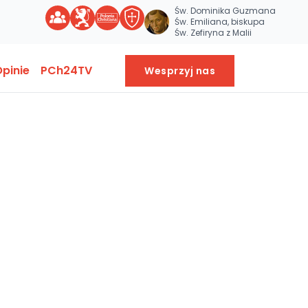
Św. Dominika Guzmana
Św. Emiliana, biskupa
Św. Zefiryna z Malii
pinie
PCh24TV
Wesprzyj nas