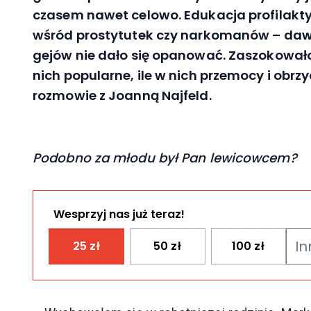
czasem nawet celowo. Edukacja profilakt
wśród prostytutek czy narkomanów – dawał
gejów nie dało się opanować. Zaszokowało
nich popularne, ile w nich przemocy i obr
rozmowie z Joanną Najfeld.
Podobno za młodu był Pan lewicowcem?
Wesprzyj nas już teraz!
25
zł
50
zł
100
zł