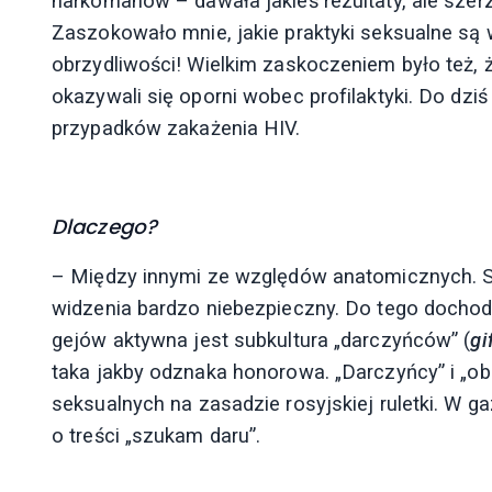
narkomanów – dawała jakieś rezultaty, ale szer
Zaszokowało mnie, jakie praktyki seksualne są w
obrzydliwości! Wielkim zaskoczeniem było też, 
okazywali się oporni wobec profilaktyki. Do dz
przypadków zakażenia HIV.
Dlaczego?
– Między innymi ze względów anatomicznych. S
widzenia bardzo niebezpieczny. Do tego dochod
gejów aktywna jest subkultura „darczyńców” (
gi
taka jakby odznaka honorowa. „Darczyńcy” i „ob
seksualnych na zasadzie rosyjskiej ruletki. W 
o treści „szukam daru”.