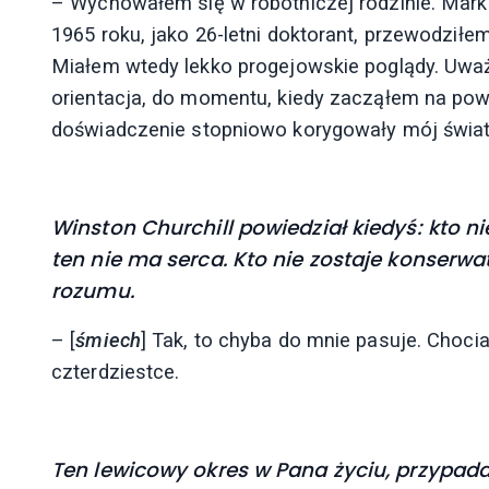
– Wychowałem się w robotniczej rodzinie. Mark
1965 roku, jako 26-letni doktorant, przewodził
Miałem wtedy lekko progejowskie poglądy. Uwa
orientacja, do momentu, kiedy zacząłem na po
doświadczenie stopniowo korygowały mój świat
Winston Churchill powiedział kiedyś: kto n
ten nie ma serca. Kto nie zostaje konserwat
rozumu.
– [
śmiech
] Tak, to chyba do mnie pasuje. Choc
czterdziestce.
Ten lewicowy okres w Pana życiu, przypadaj