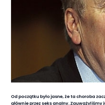
Od początku było jasne, że ta choroba zac
głównie przez seks analny. Zauważyliśmy j