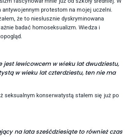
sizm fascynował mnie już od szkoły średniej. W
em antywojennym protestom na mojej uczelni.
żałem, że to niesłusznie dyskryminowana
ważnie badać homoseksualizm. Wiedza i
opogląd.
ie jest lewicowcem w wieku lat dwudziestu,
ystą w wieku lat czterdziestu, ten nie ma
iaż seksualnym konserwatystą stałem się już po
ący na lata sześćdziesiąte to również czas