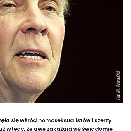
zęła się wśród homoseksualistów i szerzy
uż wtedy, że geje zakażają się świadomie,