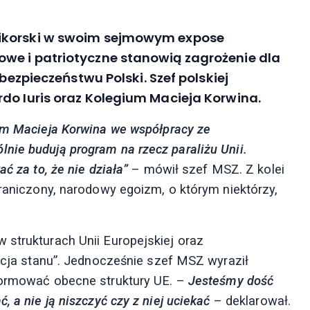
Sikorski w swoim sejmowym expose
we i patriotyczne stanowią zagrożenie dla
 bezpieczeństwu Polski. Szef polskiej
do Iuris oraz Kolegium Macieja Korwina.
ium Macieja Korwina we współpracy ze
nie budują program na rzecz paraliżu Unii.
ć za to, że nie działa”
– mówił szef MSZ. Z kolei
graniczony, narodowy egoizm, o którym niektórzy,
 strukturach Unii Europejskiej oraz
racja stanu”. Jednocześnie szef MSZ wyraził
formować obecne struktury UE. –
Jesteśmy dość
, a nie ją niszczyć czy z niej uciekać
– deklarował.