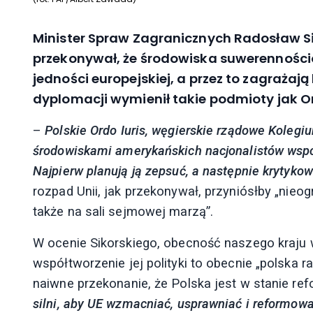
Minister Spraw Zagranicznych Radosław 
przekonywał, że środowiska suwerennościo
jedności europejskiej, a przez to zagrażają
dyplomacji wymienił takie podmioty jak Or
–
Polskie Ordo Iuris, węgierskie rządowe Koleg
środowiskami amerykańskich nacjonalistów wspól
Najpierw planują ją zepsuć, a następnie krytykowa
rozpad Unii, jak przekonywał, przyniósłby „nieo
także na sali sejmowej marzą”.
W ocenie Sikorskiego, obecność naszego kraju w
współtworzenie jej polityki to obecnie „polska 
naiwne przekonanie, że Polska jest w stanie re
silni, aby UE wzmacniać, usprawniać i reformować