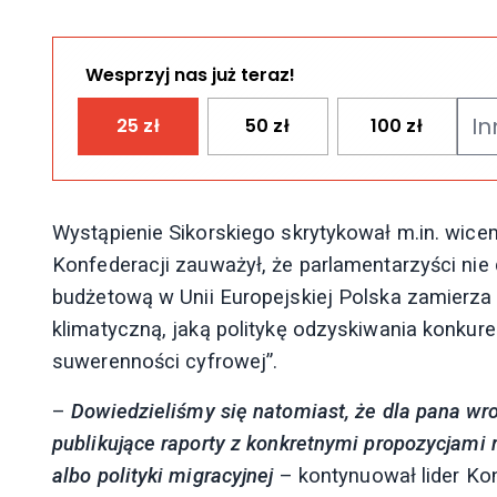
Wesprzyj nas już teraz!
25
zł
50
zł
100
zł
Wystąpienie Sikorskiego skrytykował m.in. wice
Konfederacji zauważył, że parlamentarzyści nie 
budżetową w Unii Europejskiej Polska zamierza z
klimatyczną, jaką politykę odzyskiwania konkure
suwerenności cyfrowej”.
–
Dowiedzieliśmy się natomiast, że dla pana wrog
publikujące raporty z konkretnymi propozycjami
albo polityki migracyjnej
– kontynuował lider Kon