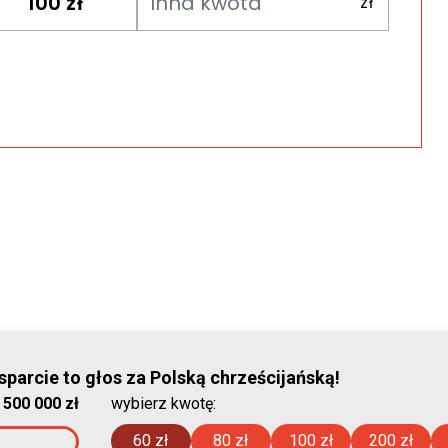
100
zł
parcie to głos za Polską chrześcijańską!
© Stowar
:
500 000 zł
wybierz kwotę:
2026-08-07 
60 zł
80 zł
100 zł
200 zł