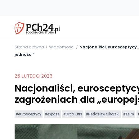
Strona główna
Wiadomości
Nacjonaliści, eurosceptycy…
jedności”
26 LUTEGO 2026
Nacjonaliści, eurosceptycy
zagrożeniach dla „europej
#eurosceptycy
#expose
#Ordo Iuris
#Radosław Sikorski
#sejm