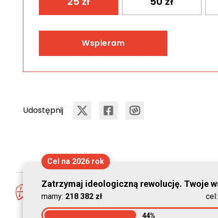
25
zł
50
zł
Wspieram
Udostępnij
Cel na 2026 rok
Zatrzymaj ideologiczną rewolucję. Twoje ws
mamy:
218 382 zł
cel
44%