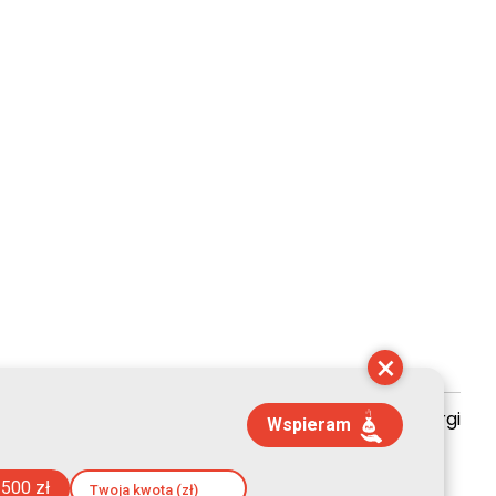
×
zyszenie Kultury Chrześcijańskiej im. ks. Piotra Skargi
Wspieram
21:31:04
500 zł