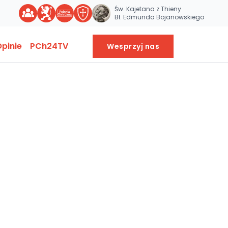
Św. Kajetana z Thieny
Bł. Edmunda Bojanowskiego
pinie
PCh24TV
Wesprzyj nas