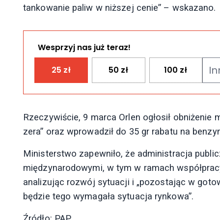
tankowanie paliw w niższej cenie” – wskazano.
Wesprzyj nas już teraz!
25
zł
50
zł
100
zł
Rzeczywiście, 9 marca Orlen ogłosił obniżenie 
zera” oraz wprowadził do 35 gr rabatu na benz
Ministerstwo zapewniło, że administracja publi
międzynarodowymi, w tym w ramach współpracy
analizując rozwój sytuacji i „pozostając w goto
będzie tego wymagała sytuacja rynkowa”.
Źródło: PAP