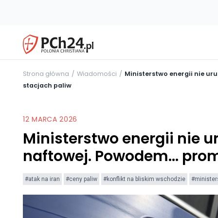
Strona główna
Wiadomości
Ministerstwo energii nie u
stacjach paliw
12 MARCA 2026
Ministerstwo energii nie 
naftowej. Powodem… promo
#atak na iran
#ceny paliw
#konflikt na bliskim wschodzie
#minister