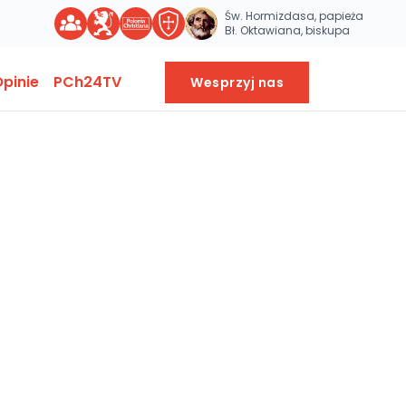
Św. Hormizdasa, papieża
Bł. Oktawiana, biskupa
pinie
PCh24TV
Wesprzyj nas