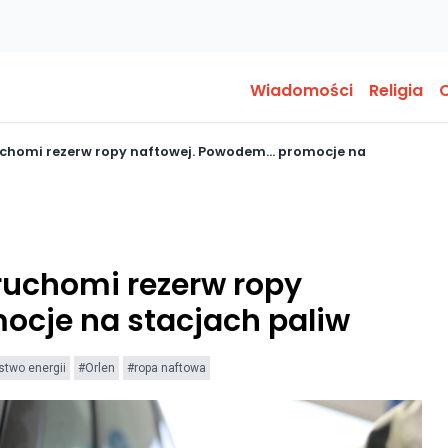
Wiadomości
Religia
O
ruchomi rezerw ropy naftowej. Powodem… promocje na
uruchomi rezerw ropy
cje na stacjach paliw
stwo energii
#Orlen
#ropa naftowa