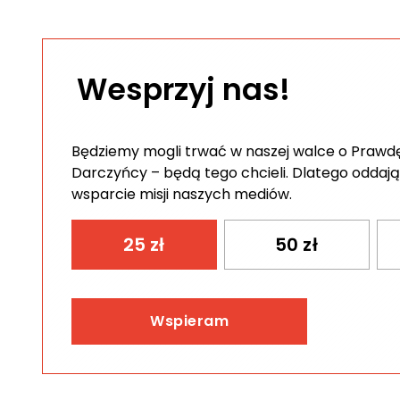
Wesprzyj nas!
Będziemy mogli trwać w naszej walce o Prawdę 
Darczyńcy – będą tego chcieli. Dlatego oddają
wsparcie misji naszych mediów.
25
zł
50
zł
Wspieram