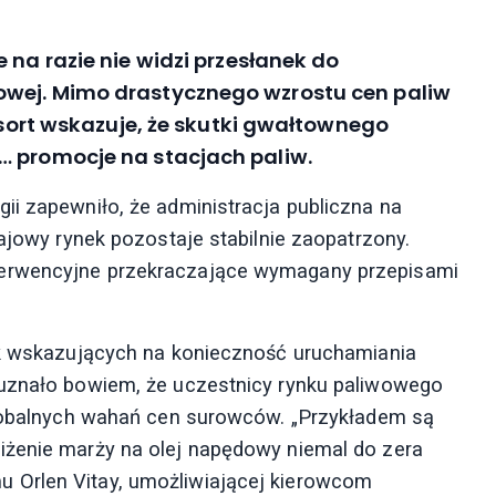
 na razie nie widzi przesłanek do
owej. Mimo drastycznego wzrostu cen paliw
resort wskazuje, że skutki gwałtownego
… promocje na stacjach paliw.
ii zapewniło, że administracja publiczna na
rajowy rynek pozostaje stabilnie zaopatrzony.
terwencyjne przekraczające wymagany przepisami
nek wskazujących na konieczność uruchamiania
 uznało bowiem, że uczestnicy rynku paliwowego
globalnych wahań cen surowców. „Przykładem są
iżenie marży na olej napędowy niemal do zera
 Orlen Vitay, umożliwiającej kierowcom