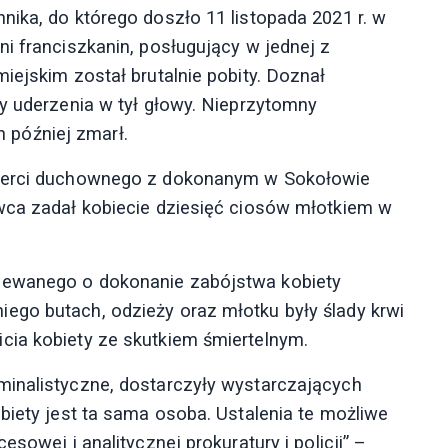
nika, do którego doszło 11 listopada 2021 r. w
i franciszkanin, posługujący w jednej z
iejskim został brutalnie pobity. Doznał
zy uderzenia w tył głowy. Nieprzytomny
in później zmarł.
mierci duchownego z dokonanym w Sokołowie
wca zadał kobiecie dziesięć ciosów młotkiem w
zewanego o dokonanie zabójstwa kobiety
ego butach, odzieży oraz młotku były ślady krwi
cia kobiety ze skutkiem śmiertelnym.
minalistyczne, dostarczyły wystarczających
biety jest ta sama osoba. Ustalenia te możliwe
sowej i analitycznej prokuratury i policji” –