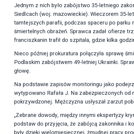
Jednym z nich było zabójstwo 35-letniego zakon
Siedlcach (woj. mazowieckie). Wieczorem 35-letn
tamtejszych parafii, podczas spaceru po parku m
śmiertelnych obrażeń. Sprawca zadał ofierze tr
franciszkanin trafił do szpitala, gdzie kilka godz
Nieco później prokuratura połączyła sprawę ś
Podlaskim zabójstwem 49-letniej Ukrainki. Spra
głowę.
Na podstawie zapisów monitoringu jako podejr
wytypowano Rafała J. Na zabezpieczonych od ni
pokrzywdzonej. Mężczyzna usłyszał zarzut pobi
„Zebrane dowody, między innymi ekspertyzy kry
podstaw do przyjęcia, że zabójcą zakonnika i ko
były dzięki wielomiesięcznej, żmudnej pracy proce