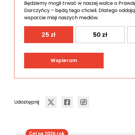
Będziemy mogli trwać w naszej walce o Prawdę 
Darczyńcy – będą tego chcieli. Dlatego oddają
wsparcie misji naszych mediów.
25
zł
50
zł
Wspieram
Udostępnij
Cel na 2026 rok