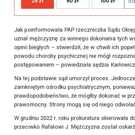
25
zł
50
zł
100
zł
Jak poinformowała PAP rzeczniczka Sądu Okręg
uznał mężczyznę za winnego dokonania tych ws
opinii biegłych – stwierdził, że w chwili ich pop
powodu choroby psychicznej nie mógł rozpozn
postępowaniem – powiedziała sędzia Karłowicz
Na tej podstawie sąd umorzył proces. Jednocze
zamkniętym ośrodku psychiatrycznym, ponieważ 
prawdopodobieństwo, że mógłby dokonać w przy
prawomocny. Strony mogą się od niego odwołać
W grudniu 2022 r. roku prokuratura skierowała 
przeciwko Rafałowi J. Mężczyzna został oskarż