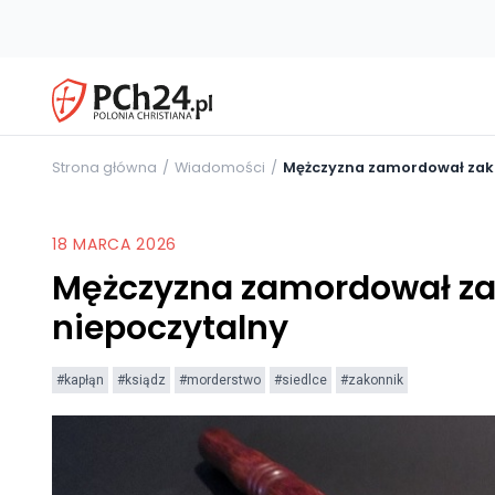
Strona główna
Wiadomości
Mężczyzna zamordował zako
18 MARCA 2026
Mężczyzna zamordował za
niepoczytalny
#kapłąn
#ksiądz
#morderstwo
#siedlce
#zakonnik