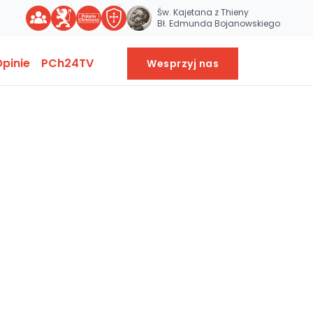
Św. Kajetana z Thieny
Bł. Edmunda Bojanowskiego
pinie
PCh24TV
Wesprzyj nas