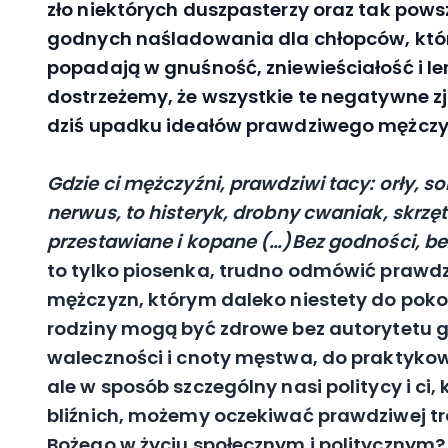
zło niektórych duszpasterzy oraz tak pow
godnych naśladowania dla chłopców, którz
popadają w gnuśność, zniewieściałość i leni
dostrzeżemy, że wszystkie te negatywne 
dziś upadku ideałów prawdziwego mężczy
Gdzie ci mężczyźni, prawdziwi tacy: orły, s
nerwus, to histeryk, drobny cwaniak, skr
przestawiane i kopane (…)Bez godności, b
to tylko piosenka, trudno odmówić prawdziw
mężczyzn, którym daleko niestety do poko
rodziny mogą być zdrowe bez autorytetu g
waleczności i cnoty męstwa, do praktykow
ale w sposób szczególny nasi politycy i c
bliźnich, możemy oczekiwać prawdziwej tr
Bożego w życiu społecznym i politycznym?