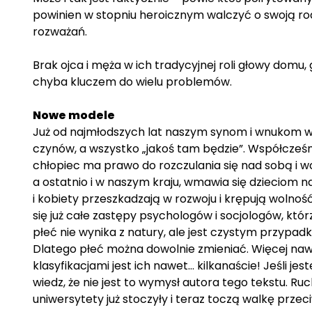
powinien w stopniu heroicznym walczyć o swoją r
rozważań.
Brak ojca i męża w ich tradycyjnej roli głowy domu,
chyba kluczem do wielu problemów.
Nowe modele
Już od najmłodszych lat naszym synom i wnukom wp
czynów, a wszystko „jakoś tam będzie”. Współcześn
chłopiec ma prawo do rozczulania się nad sobą i w
a ostatnio i w naszym kraju, wmawia się dzieciom n
i kobiety przeszkadzają w rozwoju i krępują wolność
się już całe zastępy psychologów i socjologów, któ
płeć nie wynika z natury, ale jest czystym przypa
Dlatego płeć można dowolnie zmieniać. Więcej nawe
klasyfikacjami jest ich nawet… kilkanaście! Jeśli je
wiedz, że nie jest to wymysł autora tego tekstu. Ruc
uniwersytety już stoczyły i teraz toczą walkę prze