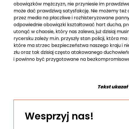
obowiązków mężczyzn, nie przyniesie im prawdziwe
może dać prawdziwą satysfakcję. Nie możemy też o
przez media na płaczliwe i rozhisteryzowane pann
odpowiednie obowiązki kształtować hart ducha, pr
utonąć w chaosie, który nas zalewa, już dzisiaj m
rycersku zależy m.in. przyszły stan policji, która 
które ma strzec bezpieczeństwa naszego kraju i nie
złu oraz tak dzisiaj często atakowanego duchowieńs
i powinno być przygotowane na bezkompromisową
Tekst ukazał
Wesprzyj nas!