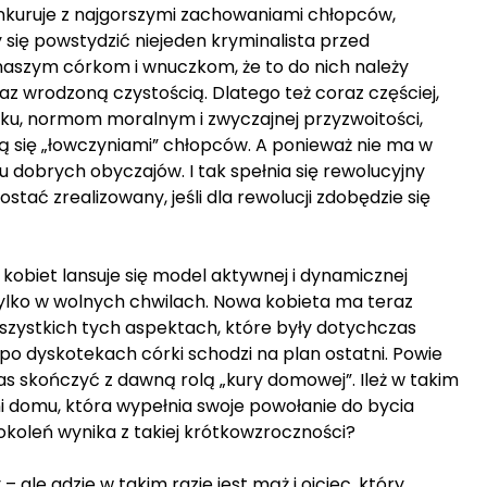
onkuruje z najgorszymi zachowaniami chłopców,
 się powstydzić niejeden kryminalista przed
naszym córkom i wnuczkom, że to do nich należy
az wrodzoną czystością. Dlatego też coraz częściej,
, normom moralnym i zwyczajnej przyzwoitości,
ą się „łowczyniami” chłopców. A ponieważ nie ma w
iu dobrych obyczajów. I tak spełnia się rewolucyjny
tać zrealizowany, jeśli dla rewolucji zdobędzie się
obiet lansuje się model aktywnej i dynamicznej
to tylko w wolnych chwilach. Nowa kobieta ma teraz
szystkich tych aspektach, które były dotychczas
o dyskotekach córki schodzi na plan ostatni. Powie
zas skończyć z dawną rolą „kury domowej”. Ileż w takim
ani domu, która wypełnia swoje powołanie do bycia
okoleń wynika z takiej krótkowzroczności?
– ale gdzie w takim razie jest mąż i ojciec, który