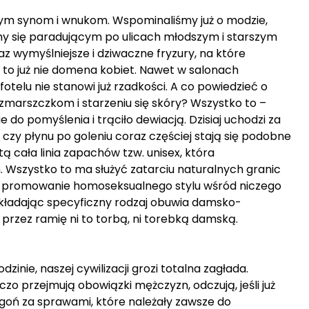
zym synom i wnukom. Wspominaliśmy już o modzie,
jmy się paradującym po ulicach młodszym i starszym
 wymyślniejsze i dziwaczne fryzury, na które
k, to już nie domena kobiet. Nawet w salonach
elu nie stanowi już rzadkości. A co powiedzieć o
marszczkom i starzeniu się skóry? Wszystko to –
 do pomyślenia i trąciło dewiacją. Dzisiaj uchodzi za
czy płynu po goleniu coraz częściej stają się podobne
ą cała linia zapachów tzw. unisex, która
n. Wszystko to ma służyć zatarciu naturalnych granic
y promowanie homoseksualnego stylu wśród niczego
kładając specyficzny rodzaj obuwia damsko-
ą przez ramię ni to torbą, ni torebką damską.
zinie, naszej cywilizacji grozi totalna zagłada.
czo przejmują obowiązki mężczyzn, odczują, jeśli już
ogoń za sprawami, które należały zawsze do