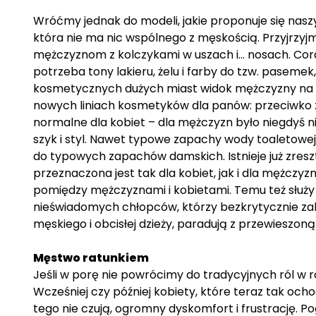
Wróćmy jednak do modeli, jakie proponuje się nas
która nie ma nic wspólnego z męskością. Przyjrzy
mężczyznom z kolczykami w uszach i… nosach. Coraz
potrzeba tony lakieru, żelu i farby do tzw. paseme
kosmetycznych dużych miast widok mężczyzny na fot
nowych liniach kosmetyków dla panów: przeciwko z
normalne dla kobiet – dla mężczyzn było niegdyś nie
szyk i styl. Nawet typowe zapachy wody toaletowej 
do typowych zapachów damskich. Istnieje już zreszt
przeznaczona jest tak dla kobiet, jak i dla mężczyz
pomiędzy mężczyznami i kobietami. Temu też służ
nieświadomych chłopców, którzy bezkrytycznie za
męskiego i obcisłej dzieży, paradują z przewieszon
Męstwo ratunkiem
Jeśli w porę nie powrócimy do tradycyjnych ról w rod
Wcześniej czy później kobiety, które teraz tak ocho
tego nie czują, ogromny dyskomfort i frustrację. P