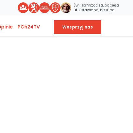
Św. Hormizdasa, papieża
Bł. Oktawiana, biskupa
pinie
PCh24TV
Wesprzyj nas