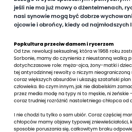
jeśli nie ma już mowy o dżentelmenach, ry
nasi synowie mogą być dobrze wychowani 
ojcowie i obrońcy, kiedy od najmłodszych
Popkultura przeciw damom i rycerzom
Od tzw. rewolucji seksualnej, która w 1968 roku zo
Sorbonie, mamy do czynienia z nieustanną walką p
dotychczasowe role: męża-ojca, żony-matki i dzieci
tej antyrodzinnej rewolty o niczym nieograniczoną
coraz większych absurdów i ukazują szatański plan
człowieka. Bo czym innym, jak nie diabelskim z
przez media modę na typy ni to męskie, ni żeńskie 
coraz trudniej rozróżnić nastoletniego chłopca od
I nie chodzi tu tylko o sam ubiór. Coraz częściej m
chłopców mamy objawy typowej zniewieściałości, k
sposobie poruszania się, całkowitym braku odpowie