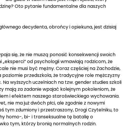
odzinę? Oto pytanie fundamentalne dla naszych
 głównego decydenta, obrońcy i opiekuna, jest dzisiaj
aja się, że nie muszą ponosić konsekwencji swoich
i „eksperci” od psychologii wmawiają rodzicom, że
cale nie musi być mężny. Coraz częściej na Zachodzie,
a poziomie przedszkola, że tradycyjne role mężczyzny
. Na wyższych uczelniach na tzw. gender studies szkoli
rzy mają za zadanie wpajać kolejnym pokoleniom, że
dkiem i efektem naszego staroświeckiego wychowania.
t, nie ma już dwóch płci, ale zgodnie z nowymi
steś tym zdumiony i przestraszony, Drogi Czytelniku, to
hy homo-, bi- i transeksualne tę batalię o
ciwko tym, którzy bronią normalnych rodzin.