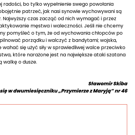
j radości, bo tylko wypełnienie swego powołania
bojętnie patrzeć, jak nasi synowie wychowywani są
y. Najwyższy czas zacząć od nich wymagać i przez
aktykowanie męstwa i waleczności. Jeśli nie chcemy
usimy pomyśleć o tym, że od wychowania chłopców po
ma pilnować porządku i walczyć z bandytami; wojska,
 wahać się użyć siły w sprawiedliwej walce przeciwko
twa, które narażone jest na największe ataki szatana
 walkę o dusze.
Sławomir Skiba
 się w dwumiesięczniku „Przymierze z Mary
ją”
nr 46