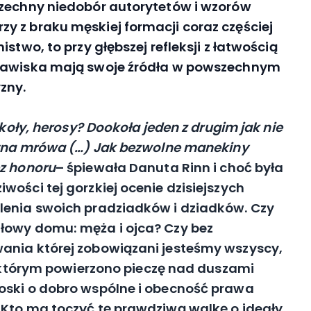
szechny niedobór autorytetów i wzorów
y z braku męskiej formacji coraz częściej
stwo, to przy głębszej refleksji z łatwością
zjawiska mają swoje źródła w powszechnym
zny.
okoły, herosy? Dookoła jeden z drugim jak nie
zętna mrówa (…) Jak bezwolne manekiny
ez honoru
– śpiewała Danuta Rinn i choć była
ości tej gorzkiej ocenie dzisiejszych
lenia swoich pradziadków i dziadków. Czy
łowy domu: męża i ojca? Czy bez
ania której zobowiązani jesteśmy wszyscy,
i, którym powierzono pieczę nad duszami
oski o dobro wspólne i obecność prawa
 Kto ma toczyć tę prawdziwą walkę o ideały,