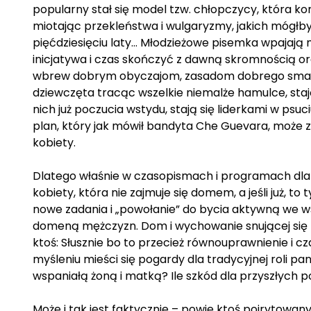
popularny stał się model tzw. chłopczycy, która k
miotając przekleństwa i wulgaryzmy, jakich mógłby
pięćdziesięciu laty… Młodzieżowe pisemka wpajają 
inicjatywa i czas skończyć z dawną skromnością or
wbrew dobrym obyczajom, zasadom dobrego smaku
dziewczęta tracąc wszelkie niemalże hamulce, staj
nich już poczucia wstydu, stają się liderkami w psuc
plan, który jak mówił bandyta Che Guevara, może zos
kobiety.
Dlatego właśnie w czasopismach i programach dla k
kobiety, która nie zajmuje się domem, a jeśli już, 
nowe zadania i „powołanie” do bycia aktywną we w
domeną mężczyzn. Dom i wychowanie snującej się p
ktoś: Słusznie bo to przecież równouprawnienie i c
myśleniu mieści się pogardy dla tradycyjnej roli p
wspaniałą żoną i matką? Ile szkód dla przyszłych p
Może i tak jest faktycznie – powie ktoś poirytowany 