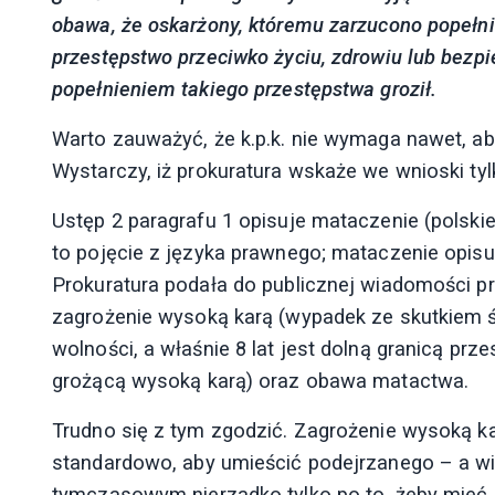
obawa, że oskarżony, któremu zarzucono popełni
przestępstwo przeciwko życiu, zdrowiu lub bez
popełnieniem takiego przestępstwa groził.
Warto zauważyć, że k.p.k. nie wymaga nawet, aby
Wystarczy, iż prokuratura wskaże we wnioski tyl
Ustęp 2 paragrafu 1 opisuje mataczenie (polski
to pojęcie z języka prawnego; mataczenie opisuj
Prokuratura podała do publicznej wiadomości p
zagrożenie wysoką karą (wypadek ze skutkiem ś
wolności, a właśnie 8 lat jest dolną granicą pr
grożącą wysoką karą) oraz obawa matactwa.
Trudno się z tym zgodzić. Zagrożenie wysoką ka
standardowo, aby umieścić podejrzanego – a wi
tymczasowym nierzadko tylko po to, żeby mieć g