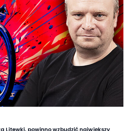
sza Litewki, powinno wzbudzić największy