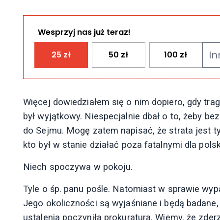
Wesprzyj nas już teraz!
25
zł
50
zł
100
zł
Więcej dowiedziałem się o nim dopiero, gdy tragi
był wyjątkowy. Niespecjalnie dbał o to, żeby bezmy
do Sejmu. Mogę zatem napisać, że strata jest t
kto był w stanie działać poza fatalnymi dla pol
Niech spoczywa w pokoju.
Tyle o śp. panu pośle. Natomiast w sprawie wy
Jego okoliczności są wyjaśniane i będą badane,
ustalenia poczyniła prokuratura. Wiemy, że zde