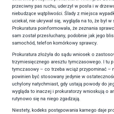
przeciwny pas ruchu, uderzył w posła i w drzew
niebudzące wątpliwości. Ślady z miejsca wypadk
uciekał, nie ukrywał się, wygląda na to, że był 
Prokuratura poinformowała, że zeznania sprawc
sam został przesłuchany, podobnie jak jego bl
samochód, telefon komórkowy sprawcy.
Prokuratura złożyła do sądu wniosek o zastos
trzymiesięcznego aresztu tymczasowego. I tu p
tymczasowy – co trzeba wciąż przypominać – ni
powinien być stosowany jedynie w ostatecznośc
uchylony natychmiast, gdy ustają powody do j
wygląda to inaczej i prokuratorzy wnioskują o 
rutynowo się na niego zgadzają.
Niestety, kodeks postępowania karnego daje pr