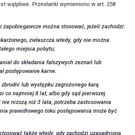
t wątpliwe. Przesłanki wymieniono w art. 258
i zapobiegawcze można stosować, jeżeli zachodzi:
oskarżonego, zwłaszcza wtedy, gdy nie można
tałego miejsca pobytu;
aniał do składania fałszywych zeznań lub
ał postępowanie karne.
e zbrodni lub występku zagrożonego karą
i co najmniej 8 lat, albo gdy sąd pierwszej
 nie niższą niż 3 lata, potrzeba zastosowania
nia prawidłowego toku postępowania może być
stosować także wtedy, gdy zachodzi uzasadniona