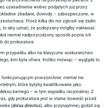
ieć uzasadnienia wobec podjętych już przez
dokładnie zbadane, dowody – zabezpieczone, w
słuchana. Przez kilka dni nie zgłosili się żadni
i, to aby uznać, że podejrzany mógłby nakłaniać
jakiś niemal nadprzyrodzony sposób pozna ich
ub do prokuratora.
tym przypadku albo na klasyczne asekuranctwo
tego, kim była ofiara. Krótko mówiąc – wygląda to
, funkcjonującym powszechnie: niemal nie
rtelnym, które byłyby kwalifikowane jako
odeksu karnego – w tym wypadku racjonalnej. Z
 gdy prokuratura jest w stanie dowieść przed
ieka (
dolus directus
), albo przynajmniej godził się