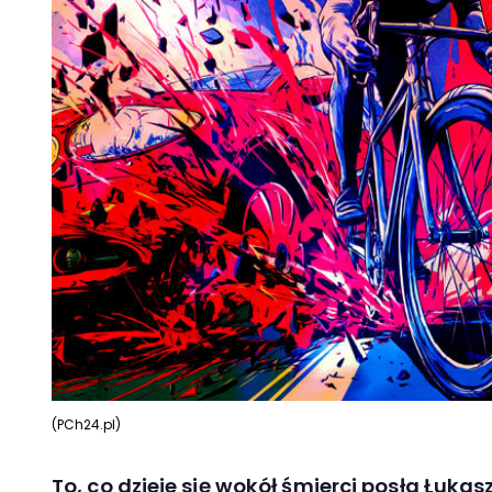
(PCh24.pl)
To, co dzieje się wokół śmierci posła Łuka