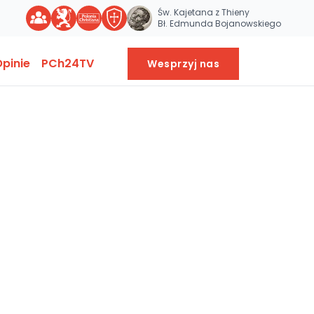
Św. Kajetana z Thieny
Bł. Edmunda Bojanowskiego
pinie
PCh24TV
Wesprzyj nas