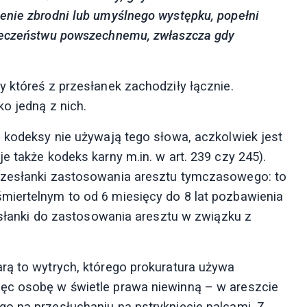
enie zbrodni lub umyślnego występku, popełni
pieczeństwu powszechnemu, zwłaszcza gdy
 któreś z przesłanek zachodziły łącznie.
ko jedną z nich.
e kodeksy nie używają tego słowa, aczkolwiek jest
e także kodeks karny m.in. w art. 239 czy 245).
rzesłanki zastosowania aresztu tymczasowego: to
miertelnym to od 6 miesięcy do 8 lat pozbawienia
zesłanki do zastosowania aresztu w związku z
rą to wytrych, którego prokuratura używa
ęc osobę w świetle prawa niewinną – w areszcie
o na przesłuchaniu na pstryknięcie palcami. Z