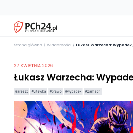
Strona główna
Wiadomości
Łukasz Warzecha: Wypadek,
27 KWIETNIA 2026
Łukasz Warzecha: Wypade
#areszt
#Litewka
#prawo
#wypadek
#zamach