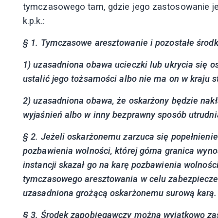
tymczasowego tam, gdzie jego zastosowanie jes
k.p.k.:
§ 1. Tymczasowe aresztowanie i pozostałe środk
1) uzasadniona obawa ucieczki lub ukrycia się 
ustalić jego tożsamości albo nie ma on w kraju s
2) uzasadniona obawa, że oskarżony będzie nakł
wyjaśnień albo w inny bezprawny sposób utrudni
§ 2. Jeżeli oskarżonemu zarzuca się popełnieni
pozbawienia wolności, której górna granica wynos
instancji skazał go na karę pozbawienia wolności
tymczasowego aresztowania w celu zabezpiecze
uzasadniona grożącą oskarżonemu surową karą.
§ 3. Środek zapobiegawczy można wyjątkowo za