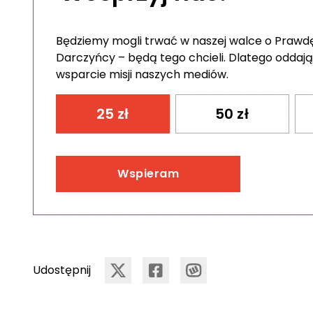
Będziemy mogli trwać w naszej walce o Prawdę 
Darczyńcy – będą tego chcieli. Dlatego oddają
wsparcie misji naszych mediów.
25
zł
50
zł
Wspieram
Udostępnij