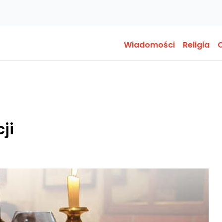
Wiadomości
Religia
O
i
ji