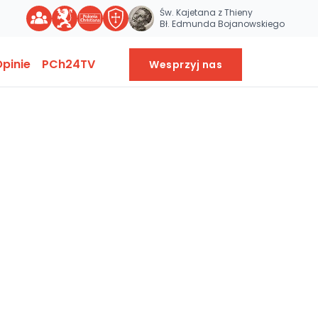
Św. Kajetana z Thieny
Bł. Edmunda Bojanowskiego
pinie
PCh24TV
Wesprzyj nas