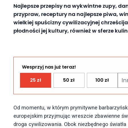
Najlepsze przepisy na wykwintne zupy, dan
przypraw, receptury na najlepsze piwa, wina,
wielkiej spuścizny cywilizacyjnej chrześci
płodności jej kultury, również w sferze kulin
Wesprzyj nas już teraz!
25
zł
50
zł
100
zł
Od momentu, w którym prymitywne barbarzyńskie
europejskim przyjmując wreszcie zbawienne świa
droga cywilizowania. Obok niezbędnego światła 