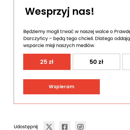
Wesprzyj nas!
Będziemy mogli trwać w naszej walce o Prawdę 
Darczyńcy – będą tego chcieli. Dlatego oddają
wsparcie misji naszych mediów.
25
zł
50
zł
Wspieram
Udostępnij