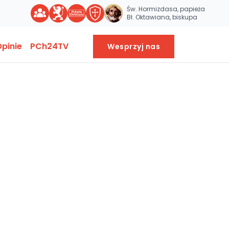
Św. Hormizdasa, papieża
Bł. Oktawiana, biskupa
pinie
PCh24TV
Wesprzyj nas