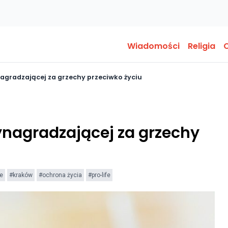
Wiadomości
Religia
O
nagradzającej za grzechy przeciwko życiu
ynagradzającej za grzechy
e
#kraków
#ochrona życia
#pro-life