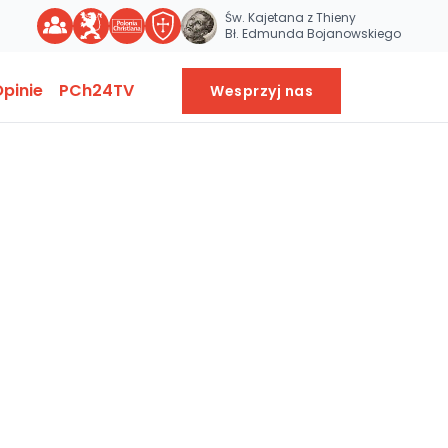
Św. Kajetana z Thieny
Bł. Edmunda Bojanowskiego
pinie
PCh24TV
Wesprzyj nas