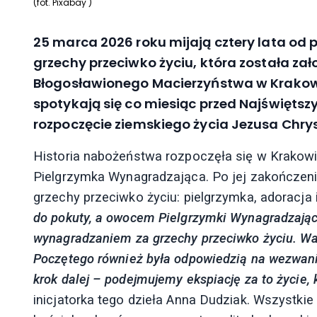
(fot. Pixabay )
25 marca 2026 roku mijają cztery lata od
grzechy przeciwko życiu, która została za
Błogosławionego Macierzyństwa w Krakowi
spotykają się co miesiąc przed Najświę
rozpoczęcie ziemskiego życia Jezusa Chry
Historia nabożeństwa rozpoczęła się w Krakowi
Pielgrzymka Wynagradzająca. Po jej zakończeniu
grzechy przeciwko życiu: pielgrzymka, adoracja 
do pokuty, a owocem Pielgrzymki Wynagradzające
wynagradzaniem za grzechy przeciwko życiu. W
Poczętego również była odpowiedzią na wezwani
krok dalej – podejmujemy ekspiację za to życie,
inicjatorka tego dzieła Anna Dudziak. Wszystkie