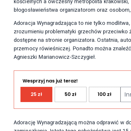
kościelnych a ówczesny metropolita krakowski, 
błogosławieństwa organizatorom oraz osobom, k
Adoracja Wynagradzająca to nie tylko modlitwa,
zrozumieniu problematyki grzechów przeciwko ży
dostępne na stronie organizatora. Ostatnia, au
przemocy rówieśniczej. Ponadto można znaleźć t
Agnieszki Marianowicz-Szczygieł.
Wesprzyj nas już teraz!
25
zł
50
zł
100
zł
Adorację Wynagradzającą można odprawić w do
zamieszkania. Istotą tego nabożeństwa jest 15