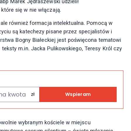
abp Marek Jędraszewski udzielił
tóre się w nie włączają.
 ale również formacja intelektualna. Pomocą w
ciu są katechezy pisane przez specjalistów i
torstwa Bogny Białeckiej jest poświęcona tematowi
eksty m.in. Jacka Pulikowskiego, Teresy Król czy
Wspieram
wolnie wybranym kościele w miejscu
-minutowe sacrum silentium – święte milczenie