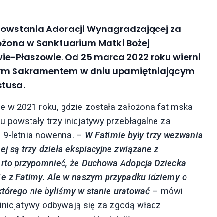
 powstania Adoracji Wynagradzającej za
łożona w Sanktuarium Matki Bożej
e-Płaszowie. Od 25 marca 2022 roku wierni
tszym Sakramentem w dniu upamiętniającym
stusa.
e w 2021 roku, gdzie została założona fatimska
 powstały trzy inicjatywy przebłagalne za
i 9-letnia nowenna. –
W Fatimie były trzy wezwania
j są trzy dzieła ekspiacyjne związane z
arto przypomnieć, że Duchowa Adopcja Dziecka
e z Fatimy. Ale w naszym przypadku idziemy o
 którego nie byliśmy w stanie uratować
– mówi
 inicjatywy odbywają się za zgodą władz