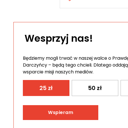
Wesprzyj nas!
Będziemy mogli trwać w naszej walce o Prawdę 
Darczyńcy – będą tego chcieli. Dlatego oddają
wsparcie misji naszych mediów.
25
zł
50
zł
Wspieram