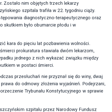
 r. Zostało nim objętych trzech lekarzy
ńskiego szpitala trafiła w 22. tygodniu ciąży.
stępowania diagnostyczno-terapeutycznego oraz
go skutkiem było obumarcie płodu i w
ć kara do pięciu lat pozbawienia wolności.
śmierci prokuratura stawiała dwóm lekarzom,
zypadku jednego z nich wykazać związku między
utkiem w postaci śmierci.
odczas przesłuchań nie przyznał się do winy, dwaj
 z prawa do odmowy złożenia wyjaśnień. Podejrzani,
na orzeczenie Trybunału Konstytucyjnego w sprawie
 pszczyńskim szpitalu przez Narodowy Fundusz