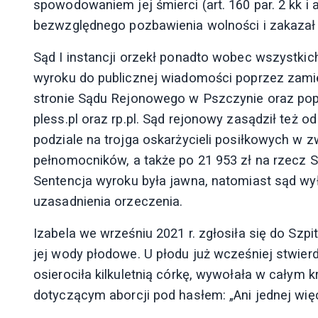
spowodowaniem jej śmierci (art. 160 par. 2 kk i a
bezwzględnego pozbawienia wolności i zakazał
Sąd I instancji orzekł ponadto wobec wszystkic
wyroku do publicznej wiadomości poprzez zami
stronie Sądu Rejonowego w Pszczynie oraz popr
pless.pl oraz rp.pl. Sąd rejonowy zasądził też 
podziale na trojga oskarżycieli posiłkowych w z
pełnomocników, a także po 21 953 zł na rzecz
Sentencja wyroku była jawna, natomiast sąd wy
uzasadnienia orzeczenia.
Izabela we wrześniu 2021 r. zgłosiła się do Sz
jej wody płodowe. U płodu już wcześniej stwier
osierociła kilkuletnią córkę, wywołała w całym
dotyczącym aborcji pod hasłem: „Ani jednej więc