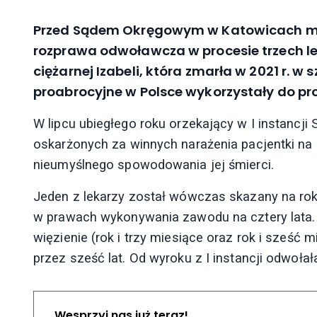
Przed Sądem Okręgowym w Katowicach ma 
rozprawa odwoławcza w procesie trzech le
ciężarnej Izabeli, która zmarła w 2021 r. w
proabrocyjne w Polsce wykorzystały do pro
W lipcu ubiegłego roku orzekający w I instancj
oskarżonych za winnych narażenia pacjentki na 
nieumyślnego spowodowania jej śmierci.
Jeden z lekarzy został wówczas skazany na rok
w prawach wykonywania zawodu na cztery lata. 
więzienie (rok i trzy miesiące oraz rok i sześć
przez sześć lat. Od wyroku z I instancji odwołał
Wesprzyj nas już teraz!