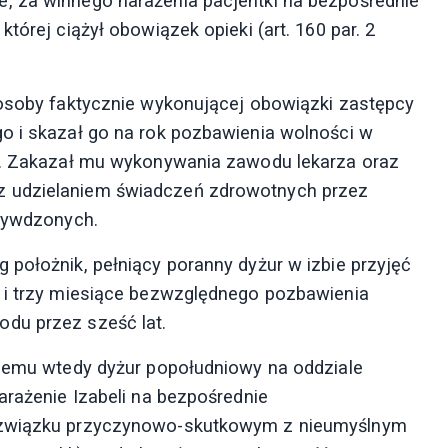
, za winnego narażenia pacjentki na bezpośrednie
tórej ciążył obowiązek opieki (art. 160 par. 2
 osoby faktycznie wykonującej obowiązki zastępcy
o i skazał go na rok pozbawienia wolności w
ny. Zakazał mu wykonywania zawodu lekarza oraz
z udzielaniem świadczeń zdrowotnych przez
rzywdzonych.
 położnik, pełniący poranny dyżur w izbie przyjęć
k i trzy miesiące bezwzględnego pozbawienia
du przez sześć lat.
ącemu wtedy dyżur popołudniowy na oddziale
arażenie Izabeli na bezpośrednie
w związku przyczynowo-skutkowym z nieumyślnym