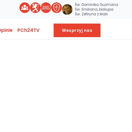
Św. Dominika Guzmana
Św. Emiliana, biskupa
Św. Zefiryna z Malii
pinie
PCh24TV
Wesprzyj nas