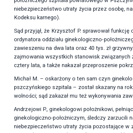
położniczego szpitala powiatowego w Pszczynie
niebezpieczeństwo utraty życia przez osobę, na k
Kodeksu karnego).
Sąd przyjął, że Krzysztof P. sprawował funkcję
ordynatora oddziału ginekologiczno-położniczeg
zawieszeniu na dwa lata oraz 40 tys. zł grzyw
zajmowania wszystkich stanowisk związanych 
cztery lata, a także nakazał przeproszenie pok
Michał M. – oskarżony o ten sam czyn ginekolog
pszczyńskiego szpitala – został skazany na ro
wolności; sąd zakazał mu też wykonywania zawo
Andrzejowi P., ginekologowi położnikowi, pełni
ginekologiczno-położniczym, śledczy zarzucili n
niebezpieczeństwo utraty życia pozostające 