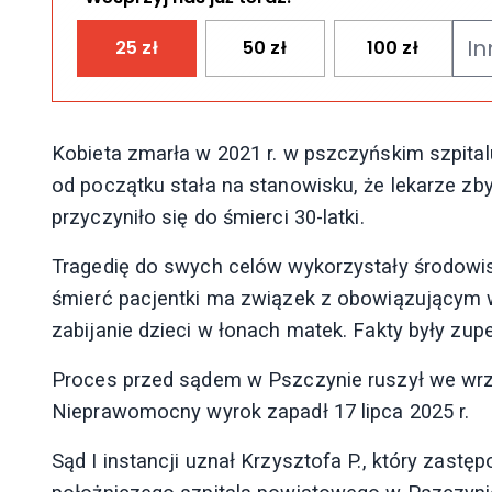
25
zł
50
zł
100
zł
Kobieta zmarła w 2021 r. w pszczyńskim szpita
od początku stała na stanowisku, że lekarze zby
przyczyniło się do śmierci 30-latki.
Tragedię do swych celów wykorzystały środowis
śmierć pacjentki ma związek z obowiązującym 
zabijanie dzieci w łonach matek. Fakty były zupe
Proces przed sądem w Pszczynie ruszył we wrześ
Nieprawomocny wyrok zapadł 17 lipca 2025 r.
Sąd I instancji uznał Krzysztofa P., który zastę