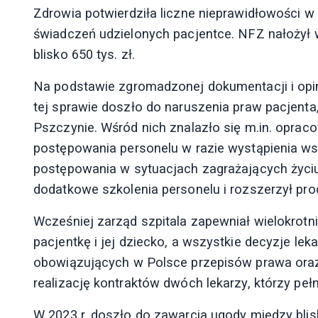
Zdrowia potwierdziła liczne nieprawidłowości w o
świadczeń udzielonych pacjentce. NFZ nałożył 
blisko 650 tys. zł.
Na podstawie zgromadzonej dokumentacji i opin
tej sprawie doszło do naruszenia praw pacjenta,
Pszczynie. Wśród nich znalazło się m.in. oprac
postępowania personelu w razie wystąpienia ws
postępowania w sytuacjach zagrażających życiu 
dodatkowe szkolenia personelu i rozszerzył pr
Wcześniej zarząd szpitala zapewniał wielokrotni
pacjentkę i jej dziecko, a wszystkie decyzje le
obowiązujących w Polsce przepisów prawa oraz
realizację kontraktów dwóch lekarzy, którzy pełn
W 2023 r. doszło do zawarcia ugody między blis