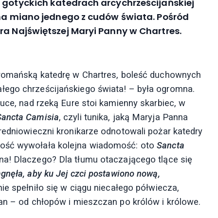
 gotyckich katedrach arcychrześcijańskiej
 na miano jednego z cudów świata. Pośród
ra Najświętszej Maryi Panny w Chartres.
ł romańską katedrę w Chartres, boleść duchownych
łego chrześcijańskiego świata! – była ogromna.
auce, nad rzeką Eure stoi kamienny skarbiec, w
Sancta Camisia
, czyli tunika, jaką Maryja Panna
redniowieczni kronikarze odnotowali pożar katedry
dość wywołała kolejna wiadomość: oto
Sancta
na! Dlaczego? Dla tłumu otaczającego tlące się
agnęła, aby ku Jej czci postawiono nową,
nie spełniło się w ciągu niecałego półwiecza,
jan – od chłopów i mieszczan po królów i królowe.