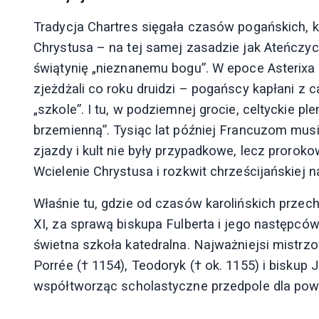
Tradycja Chartres sięgała czasów pogańskich, k
Chrystusa – na tej samej zasadzie jak Ateńczyc
świątynię „nieznanemu bogu”. W epoce Asterixa i
zjeżdżali co roku druidzi – pogańscy kapłani z 
„szkole”. I tu, w podziemnej grocie, celtyckie p
brzemienną”. Tysiąc lat później Francuzom mus
zjazdy i kult nie były przypadkowe, lecz proroko
Wcielenie Chrystusa i rozkwit chrześcijańskiej n
Właśnie tu, gdzie od czasów karolińskich przech
XI, za sprawą biskupa Fulberta i jego następców
świetna szkoła katedralna. Najważniejsi mistrzowi
Porrée († 1154), Teodoryk († ok. 1155) i biskup J
współtworząc scholastyczne przedpole dla pows