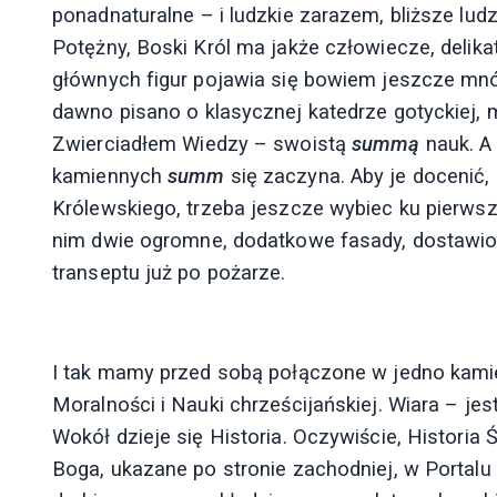
ponadnaturalne – i ludzkie zarazem, bliższe ludz
Potężny, Boski Król ma jakże człowiecze, delikat
głównych figur pojawia się bowiem jeszcze mnós
dawno pisano o klasycznej katedrze gotyckiej,
Zwierciadłem Wiedzy – swoistą
summą
nauk. A
kamiennych
summ
się zaczyna. Aby je docenić,
Królewskiego, trzeba jeszcze wybiec ku pierwsz
nim dwie ogromne, dodatkowe fasady, dostawion
transeptu już po pożarze.
I tak mamy przed sobą połączone w jedno kamien
Moralności i Nauki chrześcijańskiej. Wiara – je
Wokół dzieje się Historia. Oczywiście, Historia
Boga, ukazane po stronie zachodniej, w Portalu 