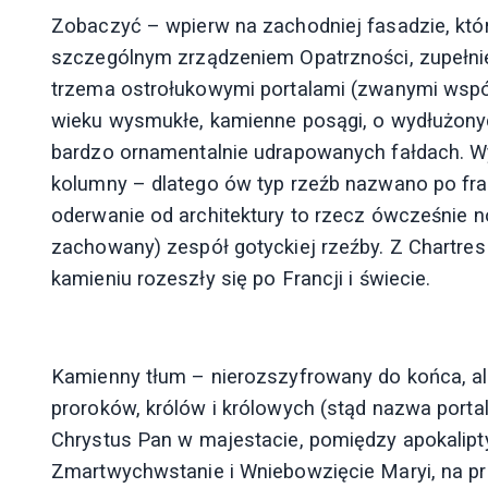
Zobaczyć – wpierw na zachodniej fasadzie, któr
szczególnym zrządzeniem Opatrzności, zupełni
trzema ostrołukowymi portalami (zwanymi wspól
wieku wysmukłe, kamienne posągi, o wydłużonyc
bardzo ornamentalnie udrapowanych fałdach. Wy
kolumny – dlatego ów typ rzeźb nazwano po fr
oderwanie od architektury to rzecz ówcześnie n
zachowany) zespół gotyckiej rzeźby. Z Chartre
kamieniu rozeszły się po Francji i świecie.
Kamienny tłum – nierozszyfrowany do końca, a
proroków, królów i królowych (stąd nazwa porta
Chrystus Pan w majestacie, pomiędzy apokalipt
Zmartwychwstanie i Wniebowzięcie Maryi, na p