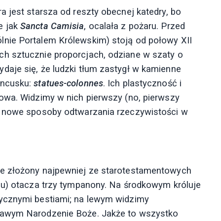
a jest starsza od reszty obecnej katedry, bo
e jak
Sancta Camisia
, ocalała z pożaru. Przed
nie Portalem Królewskim) stoją od połowy XII
h sztucznie proporcjach, odziane w szaty o
daje się, że ludzki tłum zastygł w kamienne
ancusku:
statues-colonnes
. Ich plastyczność i
owa. Widzimy w nich pierwszy (no, pierwszy
s nowe sposoby odtwarzania rzeczywistości w
le złożony najpewniej ze starotestamentowych
lu) otacza trzy tympanony. Na środkowym króluje
ycznymi bestiami; na lewym widzimy
rawym Narodzenie Boże. Jakże to wszystko