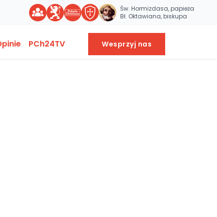
Św. Hormizdasa, papieża
Bł. Oktawiana, biskupa
pinie
PCh24TV
Wesprzyj nas