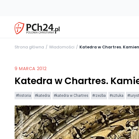
Strona główna
Wiadomości
Katedra w Chartres. Kamie
9 MARCA 2012
Katedra w Chartres. Kami
#historia
#katedra
#katedra w Chartres
#rzeźba
#sztuka
#turys