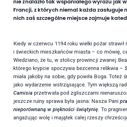
nie znalazło tak wspaniałego wyrazu jak w
Francji, z których niemal każda zasługuje
nich zaś szczególne miejsce zajmuje kated
Kiedy w czerwcu 1194 roku wielki pożar strawi
i świeckich mieszkańców miasta – co mówię, ca
Wiedziano, że tu, w stolicy prowincji zwanej Be
którego krypcie spoczywa bezcenna relikwia –
miała jakoby na sobie, gdy powiła Boga. Toteż ś
jako wydarzenie wstrząsające. Tym większą ra
Camisia
przetrwała pod zgliszczami nienaruszo
jeszcze ruiny sprawa była jasna: Nasza Pani ­
pr
nieporównaną w piękności świątynię
. To pragnie
angażując wolę i majątek całej rzeszy chrześci