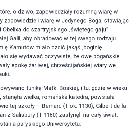
tóre, o dziwo, zapowiedziały rozumną wiarę w
y zapowiedzieli wiarę w Jedynego Boga, stawiając
 Obelixa do szartryjskiego „świętego gaju”
całej Galii, aby obradować w tej swego rodzaju
lemię Karnutów miało czcić jakąś „boginię
iało się wydawać oczywiste, że owe pogańskie
wały epokę żarliwej, chrześcijańskiej wiary we
auki.
owywano tunikę Matki Boskiej, i tu, gdzie w wieku
, stanęła wielka, romańska katedra, powstała
e tej szkoły – Bernard († ok. 1130), Gilbert de la
an z Salisbury († 1180) zasłynęli na cały świat,
tania paryskiego Uniwersytetu.