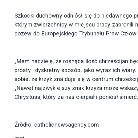
Szkocki duchowny odniósł się do niedawnego prz
którym zwierzchnicy w miejscu pracy zabronili 
pozew do Europejskiego Trybunału Praw Człowi
„Mam nadzieję, że rosnąca ilość chrześcijan b
prosty i dyskretny sposób, jako wyraz ich wiar
sobie, że krzyż znajduje się w centrum chrześcija
„Nawet najzwyklejszy znak krzyża może wskazyw
Chrystusa, który za nas cierpiał i poniósł śmie
Źródło: catholicnewsagency.com