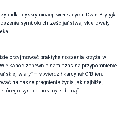
ypadku dyskryminacji wierzących. Dwie Brytyjki,
noszenia symbolu chrześcijaństwa, skierowały
eka.
ędzie przyjmować praktykę noszenia krzyża w
y. Wielkanoc zapewnia nam czas na przypomnienie
ńskiej wiary” – stwierdził kardynał O’Brien.
ać na nasze pragnienie życia jak najbliżej
rć, którego symbol nosimy z dumą”.