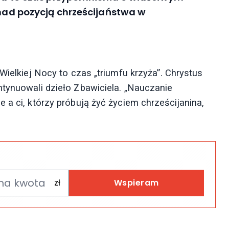
 nad pozycją chrześcijaństwa w
Wielkiej Nocy to czas „triumfu krzyża”. Chrystus
ntynuowali dzieło Zbawiciela. „Nauczanie
 a ci, którzy próbują żyć życiem chrześcijanina,
Wspieram