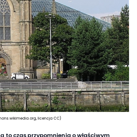
mons.wikimedia.org, licencja CC)
ięta to czas przypomnienia o właściwym