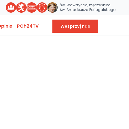
Św. Wawrzyńca, męczennika
Św. Amadeusza Portugalskiego
pinie
PCh24TV
Wesprzyj nas