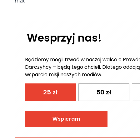
mat
Wesprzyj nas!
Będziemy mogli trwać w naszej walce o Prawdę 
Darczyńcy – będą tego chcieli. Dlatego oddają
wsparcie misji naszych mediów.
25
zł
50
zł
Wspieram