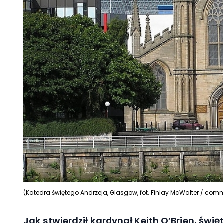
(Katedra świętego Andrzeja, Glasgow, fot. Finlay McWalter / com
Jak stwierdził kardynał Keith O’Brien, św