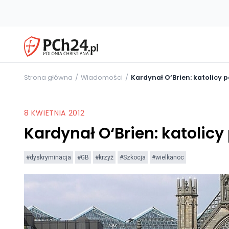
Strona główna
Wiadomości
Kardynał O‘Brien: katolicy p
8 KWIETNIA 2012
Kardynał O‘Brien: katolicy
#dyskryminacja
#GB
#krzyż
#Szkocja
#wielkanoc