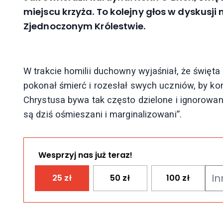
miejscu krzyża. To kolejny głos w dyskusji
Zjednoczonym Królestwie.
W trakcie homilii duchowny wyjaśniał, że święta 
pokonał śmierć i rozesłał swych uczniów, by ko
Chrystusa bywa tak często dzielone i ignorowane
są dziś ośmieszani i marginalizowani”.
Wesprzyj nas już teraz!
25
zł
50
zł
100
zł