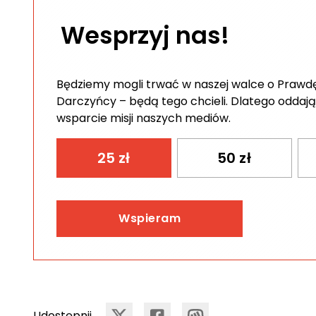
Wesprzyj nas!
Będziemy mogli trwać w naszej walce o Prawdę 
Darczyńcy – będą tego chcieli. Dlatego oddają
wsparcie misji naszych mediów.
25
zł
50
zł
Wspieram
Udostępnij