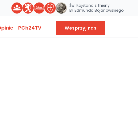
Św. Kajetana z Thieny
Bł. Edmunda Bojanowskiego
pinie
PCh24TV
Wesprzyj nas