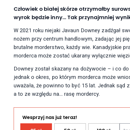
Człowiek o białej skórze otrzymałby surow
wyrok będzie inny… Tak przynajmniej wyni
W 2021 roku niejaki Javaun Downey zadźgał swo
nożem przy centrum handlowym, zadając jej pię
brutalne morderstwo, każdy wie. Kanadyjskie pr
morderca może zostać ukarany wyłącznie więzi
Downey został skazany na dożywocie – i co do te
jednak o okres, po którym morderca może wnio
uważała, że powinno to być 15 lat. Jednak sąd z
a to ze względu na… rasę mordercy.
Wesprzyj nas już teraz!