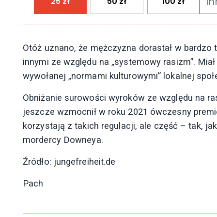
25
zł
50
zł
100
zł
Otóż uznano, że mężczyzna dorastał w bardzo t
innymi ze względu na „systemowy rasizm”. Miał te
wywołanej „normami kulturowymi” lokalnej społ
Obniżanie surowości wyroków ze względu na ras
jeszcze wzmocnił w roku 2021 ówczesny premie
korzystają z takich regulacji, ale część – tak, j
mordercy Downeya.
Źródło: jungefreiheit.de
Pach