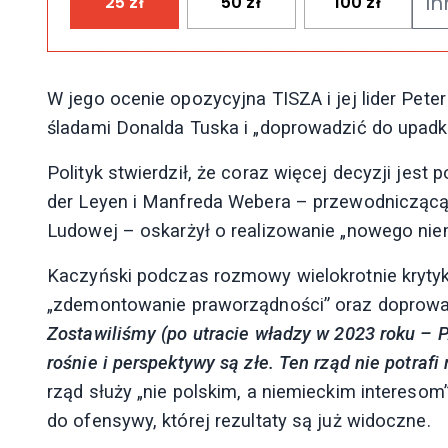
25
zł
50
zł
100
zł
W jego ocenie opozycyjna TISZA i jej lider Pet
śladami Donalda Tuska i „doprowadzić do upad
Polityk stwierdził, że coraz więcej decyzji jest
der Leyen i Manfreda Webera – przewodniczącą Ko
Ludowej – oskarżył o realizowanie „nowego niem
Kaczyński podczas rozmowy wielokrotnie kryty
„zdemontowanie praworządności” oraz doprowa
Zostawiliśmy (po utracie władzy w 2023 roku – P
rośnie i perspektywy są złe. Ten rząd nie potrafi 
rząd służy „nie polskim, a niemieckim interesom”
do ofensywy, której rezultaty są już widoczne.