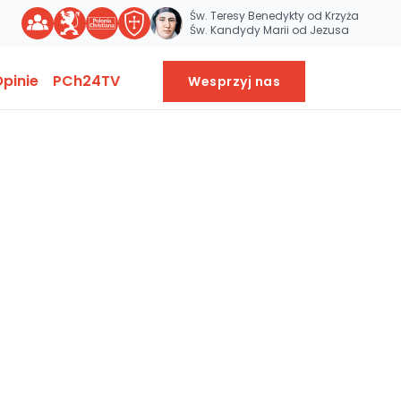
Św. Teresy Benedykty od Krzyża
Św. Kandydy Marii od Jezusa
pinie
PCh24TV
Wesprzyj nas