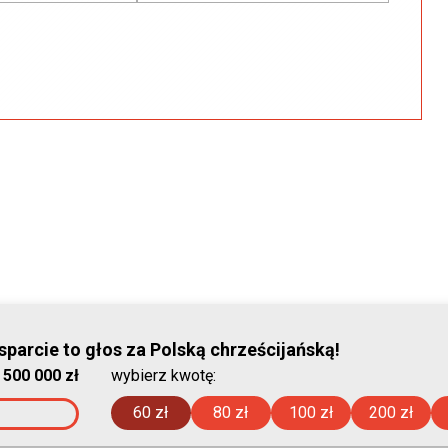
parcie to głos za Polską chrześcijańską!
© Stowar
:
500 000 zł
wybierz kwotę:
2026-08-09
60 zł
80 zł
100 zł
200 zł