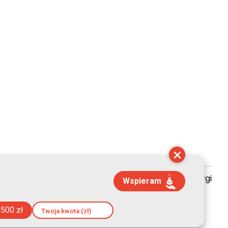
×
zyszenie Kultury Chrześcijańskiej im. ks. Piotra Skargi
Wspieram
 07:40:43
500 zł