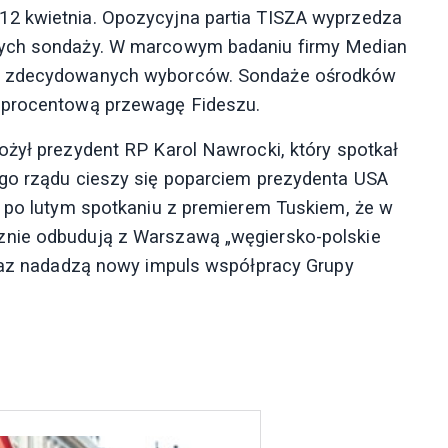
12 kwietnia. Opozycyjna partia TISZA wyprzedza
nych sondaży. W marcowym badaniu firmy Median
ód zdecydowanych wyborców. Sondaże ośrodków
kuprocentową przewagę Fideszu.
ożył prezydent RP Karol Nawrocki, który spotkał
ego rządu cieszy się poparciem prezydenta USA
ł po lutym spotkaniu z premierem Tuskiem, że w
znie odbudują z Warszawą „węgiersko-polskie
oraz nadadzą nowy impuls współpracy Grupy