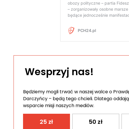
Wesprzyj nas!
Będziemy mogli trwać w naszej walce o Prawdę 
Darczyńcy – będą tego chcieli. Dlatego oddają
wsparcie misji naszych mediów.
25
zł
50
zł