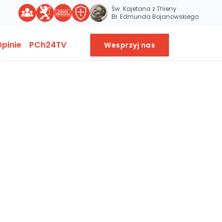
Św. Kajetana z Thieny
Bł. Edmunda Bojanowskiego
pinie
PCh24TV
Wesprzyj nas