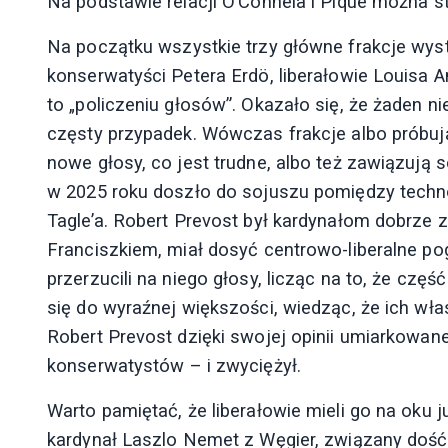
Na podstawie relacji O’Connela i Pique można st
Na początku wszystkie trzy główne frakcje wy
konserwatyści Petera Erdö, liberałowie Louisa An
to „policzeniu głosów”. Okazało się, że żaden 
częsty przypadek. Wówczas frakcje albo próbu
nowe głosy, co jest trudne, albo też zawiązują
w 2025 roku doszło do sojuszu pomiędzy techno
Tagle’a. Robert Prevost był kardynałom dobrze 
Franciszkiem, miał dosyć centrowo-liberalne pogl
przerzucili na niego głosy, licząc na to, że cz
się do wyraźnej większości, wiedząc, że ich wła
Robert Prevost dzięki swojej opinii umiarkowan
konserwatystów – i zwyciężył.
Warto pamiętać, że liberałowie mieli go na oku 
kardynał Laszlo Nemet z Węgier, związany dość