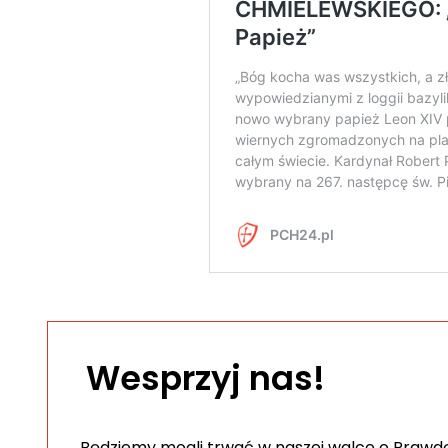
Wesprzyj nas!
Będziemy mogli trwać w naszej walce o Prawdę 