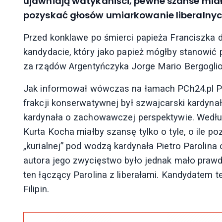
ujawniają watykaniści, pewne szanse miał W
pozyskać głosów umiarkowanie liberalnych
Przed konklawe po śmierci papieża Franciszka
kandydacie, który jako papież mógłby stanowić
za rządów Argentyńczyka Jorge Mario Bergoglio
Jak informował wówczas na łamach PCh24.pl Pa
frakcji konserwatywnej był szwajcarski kardynał
kardynała o zachowawczej perspektywie. Wedł
Kurta Kocha miałby szansę tylko o tyle, o ile po
„kurialnej” pod wodzą kardynała Pietro Parolina
autora jego zwycięstwo było jednak mało praw
ten łączący Parolina z liberałami. Kandydatem te
Filipin.