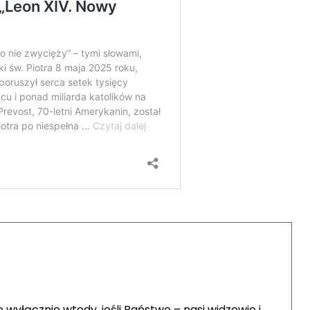
wyłącznie wtedy, jeśli Państwo – nasi widzowie i