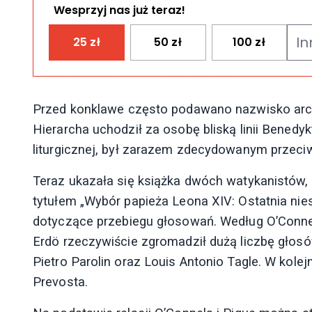
Wesprzyj nas już teraz!
25
zł
50
zł
100
zł
Przed konklawe często podawano nazwisko arcy
Hierarcha uchodził za osobę bliską linii Benedyk
liturgicznej, był zarazem zdecydowanym przeci
Teraz ukazała się książka dwóch watykanistów, 
tytułem „Wybór papieża Leona XIV: Ostatnia ni
dotyczące przebiegu głosowań. Według O’Connel
Erdö rzeczywiście zgromadził dużą liczbę głosów
Pietro Parolin oraz Louis Antonio Tagle. W kol
Prevosta.