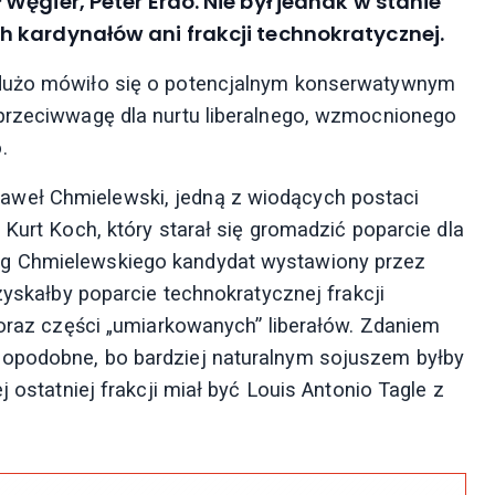
ęgier, Peter Erdö. Nie był jednak w stanie
 kardynałów ani frakcji technokratycznej.
 dużo mówiło się o potencjalnym konserwatywnym
 przeciwwagę dla nurtu liberalnego, wzmocnionego
.
weł Chmielewski, jedną z wiodących postaci
 Kurt Koch, który starał się gromadzić poparcie dla
ug Chmielewskiego kandydat wystawiony przez
zyskałby poparcie technokratycznej frakcji
 oraz części „umiarkowanych” liberałów. Zdaniem
dopodobne, bo bardziej naturalnym sojuszem byłby
j ostatniej frakcji miał być Louis Antonio Tagle z