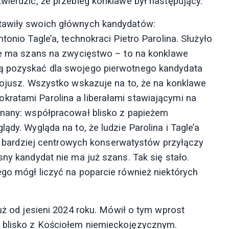
wierdzić, że przebieg konklawe był następujący.
stawiły swoich głównych kandydatów:
tonio Tagle’a, technokraci Pietro Parolina. Służyło
nie ma szans na zwycięstwo – to na konklawe
ją pozyskać dla swojego pierwotnego kandydata
 sojusz. Wszystko wskazuje na to, że na konklawe
kratami Parolina a liberałami stawiającymi na
znany: współpracował blisko z papieżem
ądy. Wygląda na to, że ludzie Parolina i Tagle’a
ęść bardziej centrowych konserwatystów przyłączy
sny kandydat nie ma już szans. Tak się stało.
ego mógł liczyć na poparcie również niektórych
już od jesieni 2024 roku. Mówił o tym wprost
 blisko z Kościołem niemieckojęzycznym.