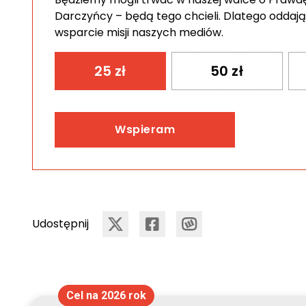
Darczyńcy – będą tego chcieli. Dlatego oddają
wsparcie misji naszych mediów.
25
zł
50
zł
Wspieram
Udostępnij
Cel na 2026 rok