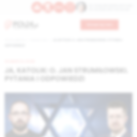
Św. Teresy Benedykty od Krzyża
Św. Kandydy Marii od Jezusa
Wesprzyj nas
Strona główna
Wiadomości
JA, KATOLIK: O. JAN STRUMIŁOWSKI. PYTANIA I
ODPOWIEDZI
19 MARCA 2026
JA, KATOLIK: O. JAN STRUMIŁOWSKI.
PYTANIA I ODPOWIEDZI