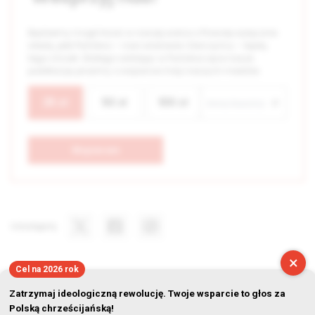
Będziemy mogli trwać w naszej walce o Prawdę wyłącznie
wtedy, jeśli Państwo – nasi widzowie i Darczyńcy – będą
tego chcieli. Dlatego oddając w Państwa ręce nasze
publikacje, prosimy o wsparcie misji naszych mediów.
25
zł
50
zł
100
zł
Wspieram
Udostępnij
×
Cel na 2026 rok
Zatrzymaj ideologiczną rewolucję. Twoje wsparcie to głos za
Polską chrześcijańską!