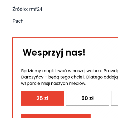
Źródło: rmf24
Pach
Wesprzyj nas!
Będziemy mogli trwać w naszej walce o Prawdę 
Darczyńcy – będą tego chcieli. Dlatego oddają
wsparcie misji naszych mediów.
25
zł
50
zł