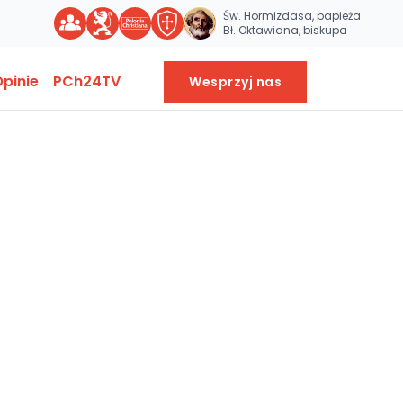
Św. Hormizdasa, papieża
Bł. Oktawiana, biskupa
pinie
PCh24TV
Wesprzyj nas