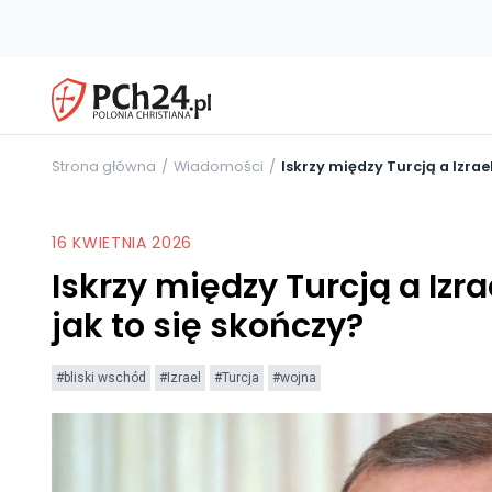
Strona główna
Wiadomości
Iskrzy między Turcją a Izrae
16 KWIETNIA 2026
Iskrzy między Turcją a Izr
jak to się skończy?
#bliski wschód
#Izrael
#Turcja
#wojna