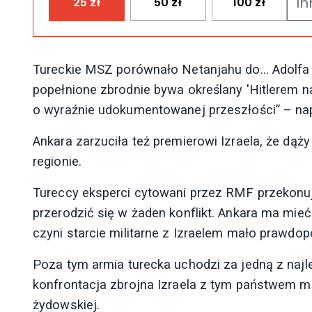
25
zł
50
zł
100
zł
Tureckie MSZ porównało Netanjahu do… Adolfa H
popełnione zbrodnie bywa określany 'Hitlerem 
o wyraźnie udokumentowanej przeszłości” – nap
Ankara zarzuciła też premierowi Izraela, że dą
regionie.
Tureccy eksperci cytowani przez RMF przekonują
przerodzić się w żaden konflikt. Ankara ma mie
czyni starcie militarne z Izraelem mało prawd
Poza tym armia turecka uchodzi za jedną z najl
konfrontacja zbrojna Izraela z tym państwem m
żydowskiej.