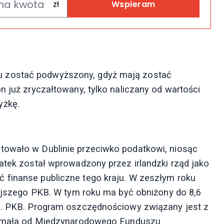
Wspieram
 zostać podwyższony, gdyż mają zostać
n już zryczałtowany, tylko naliczany od wartości
yżkę.
towało w Dublinie przeciwko podatkowi, niosąc
datek został wprowadzony przez irlandzki rząd jako
 finanse publiczne tego kraju. W zeszłym roku
mtejszego PKB. W tym roku ma być obniżony do 8,6
oc. PKB. Program oszczędnościowy związany jest z
trzymała od Międzynarodowego Funduszu