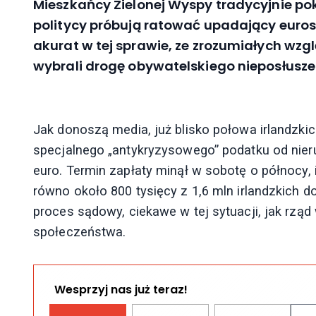
Mieszkańcy Zielonej Wyspy tradycyjnie po
politycy próbują ratować upadający euros
akurat w tej sprawie, ze zrozumiałych wz
wybrali drogę obywatelskiego nieposłusz
Jak donoszą media, już blisko połowa irlandz
specjalnego „antykryzysowego” podatku od ni
euro. Termin zapłaty minął w sobotę o północy, 
równo około 800 tysięcy z 1,6 mln irlandzkich 
proces sądowy, ciekawe w tej sytuacji, jak rzą
społeczeństwa.
Wesprzyj nas już teraz!