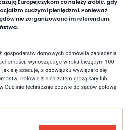
kazują Europejczykom co należy zrobić, gdy
ocjalizm cudzymi pieniędzmi. Ponieważ
ględów nie zorganizowano im referendum,
eństwa.
kich gospodarstw domowych odmówiła zapłacenia
eruchomości, wynoszącego w roku bieżącym 100
i jak się szacuje, z obowiązku wywiązało się
domostw. Połowie z nich zatem grożą kary lub
d w Dublinie technicznie pozwie do sądów połowę