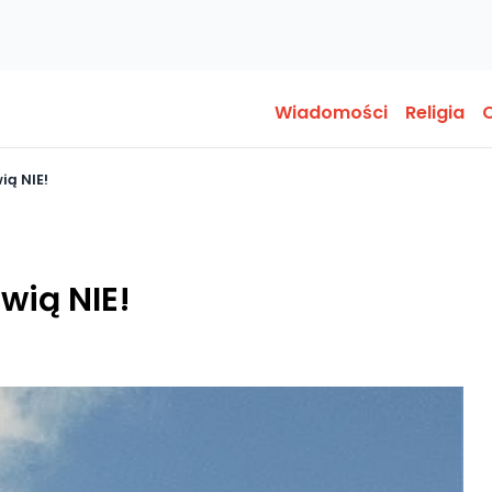
Wiadomości
Religia
O
ią NIE!
wią NIE!