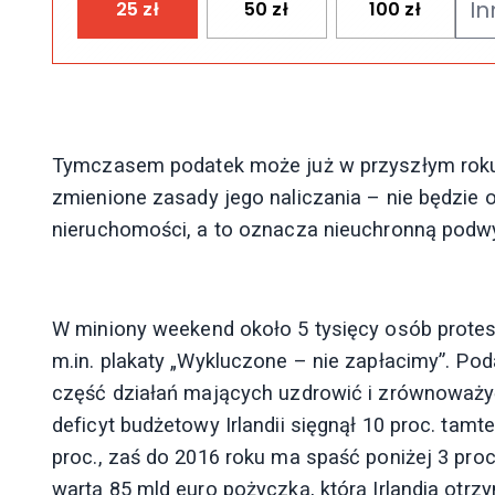
25
zł
50
zł
100
zł
Tymczasem podatek może już w przyszłym roku
zmienione zasady jego naliczania – nie będzie o
nieruchomości, a to oznacza nieuchronną podw
W miniony weekend około 5 tysięcy osób protes
m.in. plakaty „Wykluczone – nie zapłacimy”. Po
część działań mających uzdrowić i zrównoważyć
deficyt budżetowy Irlandii sięgnął 10 proc. ta
proc., zaś do 2016 roku ma spaść poniżej 3 pr
wartą 85 mld euro pożyczką, którą Irlandia o