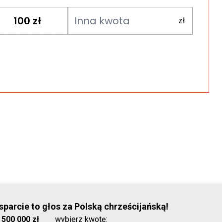
100
zł
parcie to głos za Polską chrześcijańską!
© Stowar
:
500 000 zł
wybierz kwotę: