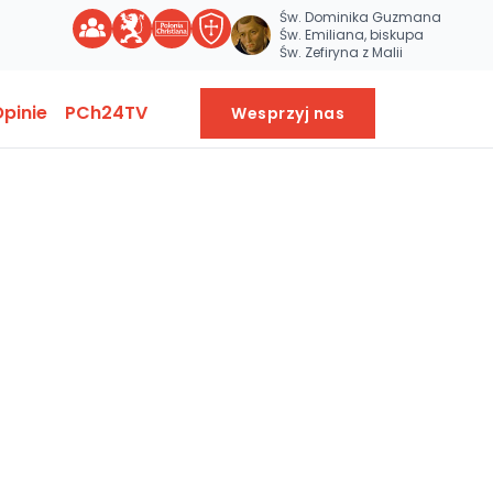
Św. Dominika Guzmana
Św. Emiliana, biskupa
Św. Zefiryna z Malii
pinie
PCh24TV
Wesprzyj nas