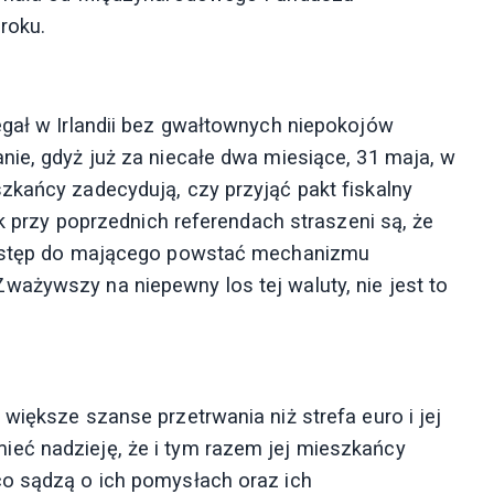
roku.
egał w Irlandii bez gwałtownych niepokojów
nie, gdyż już za niecałe dwa miesiące, 31 maja, w
zkańcy zadecydują, czy przyjąć pakt fiskalny
ak przy poprzednich referendach straszeni są, że
 dostęp do mającego powstać mechanizmu
ażywszy na niepewny los tej waluty, nie jest to
większe szanse przetrwania niż strefa euro i jej
eć nadzieję, że i tym razem jej mieszkańcy
co sądzą o ich pomysłach oraz ich