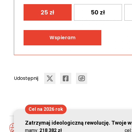
25
zł
50
zł
Wspieram
Udostępnij
Cel na 2026 rok
Zatrzymaj ideologiczną rewolucję. Twoje ws
mamy:
218 382 zł
cel