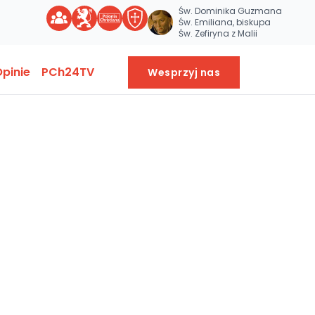
Św. Dominika Guzmana
Św. Emiliana, biskupa
Św. Zefiryna z Malii
pinie
PCh24TV
Wesprzyj nas