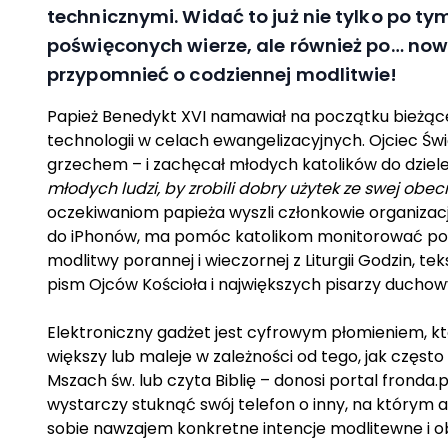
technicznymi. Widać to już nie tylko po ty
poświęconych wierze, ale również po… nowe
przypomnieć o codziennej modlitwie!
Papież Benedykt XVI namawiał na początku bieżąc
technologii w celach ewangelizacyjnych. Ojciec Świ
grzechem – i zachęcał młodych katolików do dziele
młodych ludzi, by zrobili dobry użytek ze swej ob
oczekiwaniom papieża wyszli członkowie organizacj
do iPhonów, ma pomóc katolikom monitorować pozio
modlitwy porannej i wieczornej z Liturgii Godzin, t
pism Ojców Kościoła i największych pisarzy duchowy
Elektroniczny gadżet jest cyfrowym płomieniem, któr
większy lub maleje w zależności od tego, jak często 
Mszach św. lub czyta Biblię – donosi portal fronda.
wystarczy stuknąć swój telefon o inny, na którym ap
sobie nawzajem konkretne intencje modlitewne i o