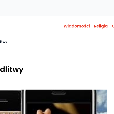
Wiadomości
Religia
O
itwy
dlitwy