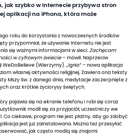
m, jak szybko w Internecie przybywa stron
j aplikacji na iPhona, która może
ego roku do korzystania z nowoczesnych środków
ęty przypomniał, że używanie Internetu nie jest
nia się ważnymi informacjami w sieci.
Zachęcam
ecności w cyfrowym świecie
– mówił. Naprzeciw
i WeDoBelieve (Wierzymy). „Ignio” – nowa aplikacja
m własnej aktywności religijnej. Zawiera ona teksty
eksty Mszy św. z danego dnia, medytacje zaczerpnięte z
ch oraz krótkie życiorysy świętych.
y pojawia się na ekranie telefonu i robi się coraz
użytkownik modli się za przyjaciół, uczestniczy we
pl. Co ciekawe, program nie jest płatny, aby go zdobyć
likacja jest już zainstalowana. Można też przesyłać
bserwować, jak często modlą się znajomi.