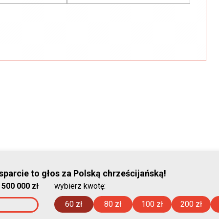
parcie to głos za Polską chrześcijańską!
© Stowar
:
500 000 zł
wybierz kwotę:
2026-08-08
60 zł
80 zł
100 zł
200 zł