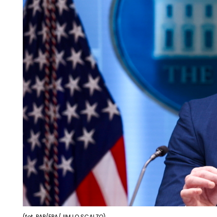
(fot. PAP/EPA/JIM LO SCALZO)