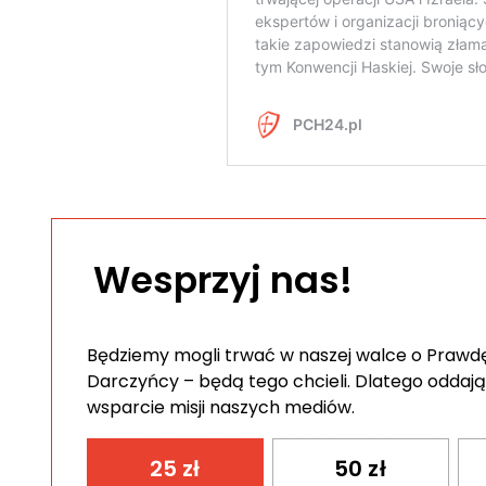
Wesprzyj nas!
Będziemy mogli trwać w naszej walce o Prawdę 
Darczyńcy – będą tego chcieli. Dlatego oddają
wsparcie misji naszych mediów.
25
zł
50
zł