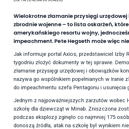
Wielokrotne złamanie przysięgi urzędowej
zbrodnie wojenne – to lista oskarżeń, któ
amerykańskiego resortu wojny, jednocześ
impeachment. Pete Hegseth może więc nie
Jak informuje portal Axios, przedstawiciel Iz
tygodniu złożyć dokumenty w tej sprawie. Demo
złamanie przysięgi urzędowej i obowiązków kon
nazywa go wspólnikiem popełnianych w Iranie z
do impeachmentu szefa Pentagonu i usunięcia 
Jednym z najpoważniejszych zarzutów wobec He
szkołę dla dziewcząt w Minab. Zniszczona zos
podczas eksplozji zginęło co najmniej 175 osób,
donoszą źródła, atak na szkołę był wynikiem n