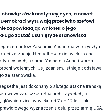
 i obowiązków konstytucyjnych, a nawet
re Demokraci wysuwają przeciwko szefowi
nie zapowiadając wniosek o jego
długo zostać usunięty ze stanowiska.
by Reprezentantów Yassamin Ansari ma w przyszłym
kraci zarzucają Hegsethowi m.in. wielokrotne
stytucyjnych, a sama Yassamin Ansari wprost
brodni wojennych. Jej zdaniem, istnieje podstawa
go ze stanowiska.
gsetha jest dokonany 28 lutego atak na irańską
tała wówczas szkoła Shajareh Tayyebeh, a
 głównie dzieci w wieku od 7 do 12 lat. Jak
ieprawidłowego wyznaczenia celu przez armię USA.