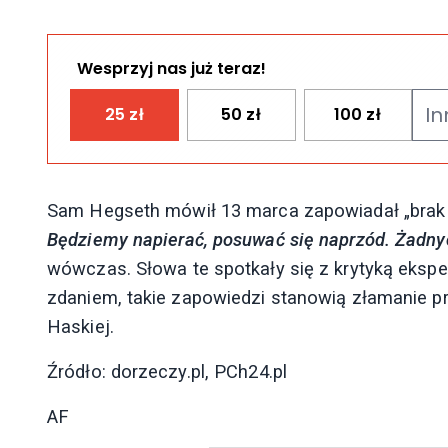
Wesprzyj nas już teraz!
25
zł
50
zł
100
zł
Sam Hegseth mówił 13 marca zapowiadał „brak l
Będziemy napierać, posuwać się naprzód. Żadnyc
wówczas. Słowa te spotkały się z krytyką eksper
zdaniem, takie zapowiedzi stanowią złamanie 
Haskiej.
Źródło: dorzeczy.pl, PCh24.pl
AF