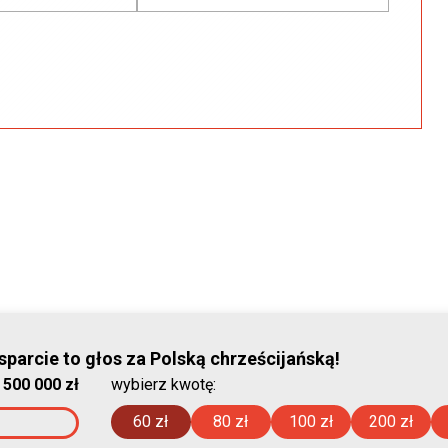
parcie to głos za Polską chrześcijańską!
© Stowar
:
500 000 zł
wybierz kwotę:
2026-08-07 
60 zł
80 zł
100 zł
200 zł