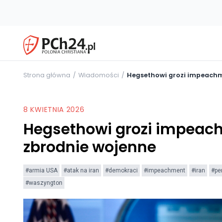
Strona główna
Wiadomości
Hegsethowi grozi impeachm
8 KWIETNIA 2026
Hegsethowi grozi impeach
zbrodnie wojenne
#armia USA
#atak na iran
#demokraci
#impeachment
#iran
#pe
#waszyngton