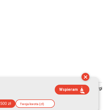
×
zyszenie Kultury Chrześcijańskiej im. ks. Piotra Skargi
Wspieram
01:15:35
500 zł