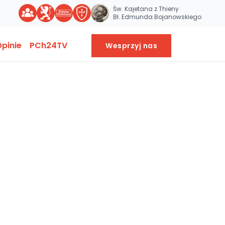
Św. Kajetana z Thieny
Bł. Edmunda Bojanowskiego
pinie
PCh24TV
Wesprzyj nas