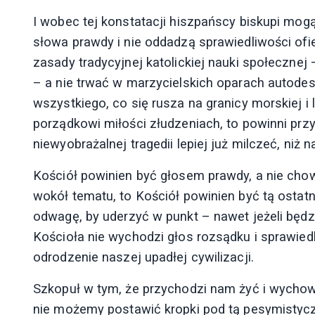
I wobec tej konstatacji hiszpańscy biskupi mog
słowa prawdy i nie oddadzą sprawiedliwości ofi
zasady tradycyjnej katolickiej nauki społecznej
– a nie trwać w marzycielskich oparach autodest
wszystkiego, co się rusza na granicy morskiej i 
porządkowi miłości złudzeniach, to powinni przy
niewyobrażalnej tragedii lepiej już milczeć, ni
Kościół powinien być głosem prawdy, a nie cho
wokół tematu, to Kościół powinien być tą ostatn
odwagę, by uderzyć w punkt – nawet jeżeli będzi
Kościoła nie wychodzi głos rozsądku i sprawied
odrodzenie naszej upadłej cywilizacji.
Szkopuł w tym, że przychodzi nam żyć i wychowy
nie możemy postawić kropki pod tą pesymistycz