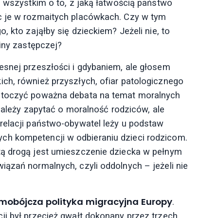
e wszystkim o to, z jaką łatwością państwo
c je w rozmaitych placówkach. Czy w tym
, kto zająłby się dzieckiem? Jeżeli nie, to
ziny zastępczej?
esnej przeszłości i gdybaniem, ale głosem
ch, również przyszłych, ofiar patologicznego
ę toczyć poważna debata na temat moralnych
 należy zapytać o moralność rodziców, ale
relacji państwo-obywatel leży u podstaw
ch kompetencji w odbieraniu dzieci rodzicom.
tą drogą jest umieszczenie dziecka w pełnym
iązań normalnych, czyli oddolnych – jeżeli nie
mobójcza polityka migracyjna Europy
.
ji był przecież gwałt dokonany przez trzech