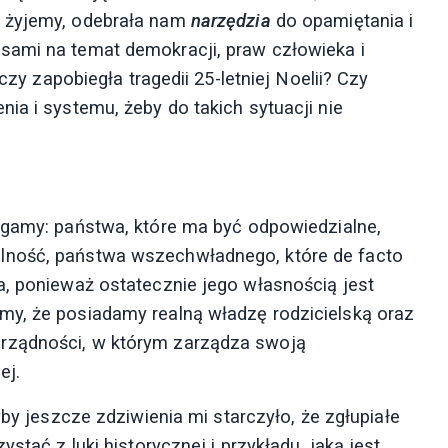
j żyjemy, odebrała nam
narzędzia
do opamiętania i
sami na temat demokracji, praw człowieka i
czy zapobiegła tragedii 25-letniej Noelii? Czy
ia i systemu, żeby do takich sytuacji nie
legamy: państwa, które ma być odpowiedzialne,
lność, państwa wszechwładnego, które de facto
a, ponieważ ostatecznie jego własnością jest
my, że posiadamy realną władzę rodzicielską oraz
rządności, w którym zarządza swoją
ej.
by jeszcze zdziwienia mi starczyło, że zgłupiałe
stać z luki historycznej i przykładu, jaką jest