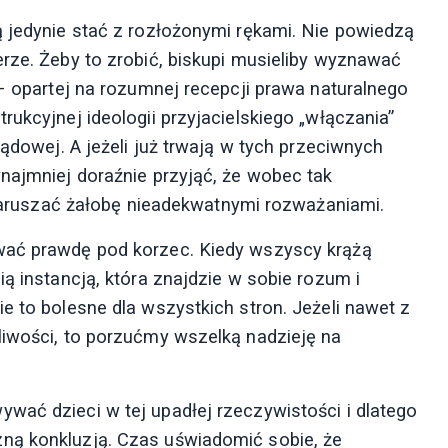
ą jedynie stać z rozłożonymi rękami. Nie powiedzą
erze. Żeby to zrobić, biskupi musieliby wyznawać
 – opartej na rozumnej recepcji prawa naturalnego
rukcyjnej ideologii przyjacielskiego „włączania”
lądowej. A jeżeli już trwają w tych przeciwnych
najmniej doraźnie przyjąć, że wobec tak
ż naruszać żałobę nieadekwatnymi rozważaniami.
wać prawdę pod korzec. Kiedy wszyscy krążą
ią instancją, która znajdzie w sobie rozum i
e to bolesne dla wszystkich stron. Jeżeli nawet z
liwości, to porzućmy wszelką nadzieję na
wać dzieci w tej upadłej rzeczywistości i dlatego
ną konkluzją. Czas uświadomić sobie, że