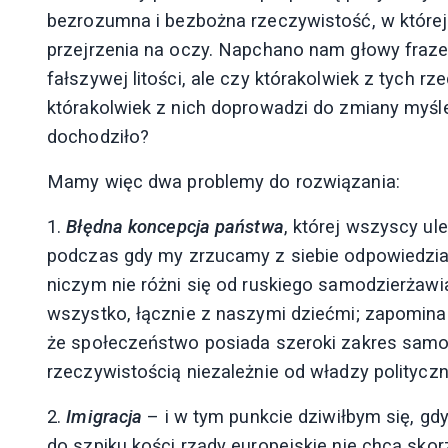
bezrozumna i bezbożna rzeczywistość, w które
przejrzenia na oczy. Napchano nam głowy fraze
fałszywej litości, ale czy którakolwiek z tych rze
którakolwiek z nich doprowadzi do zmiany myślen
dochodziło?
Mamy więc dwa problemy do rozwiązania:
1.
Błędna koncepcja państwa
, której wszyscy u
podczas gdy my zrzucamy z siebie odpowiedzia
niczym nie różni się od ruskiego samodzierżawi
wszystko, łącznie z naszymi dziećmi; zapomina
że społeczeństwo posiada szeroki zakres samo
rzeczywistością niezależnie od władzy polityczn
2.
Imigracja
– i w tym punkcie dziwiłbym się, gdy
do szpiku kości rządy europejskie nie chcą skorzy