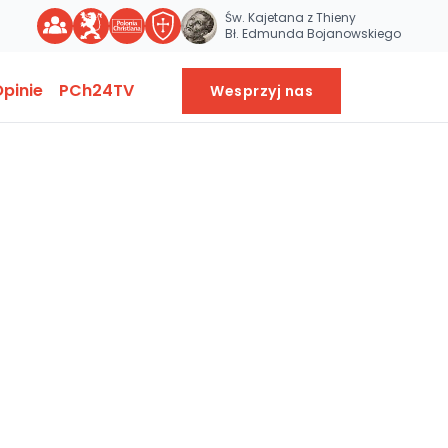
Św. Kajetana z Thieny
Bł. Edmunda Bojanowskiego
pinie
PCh24TV
Wesprzyj nas