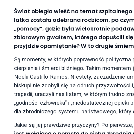
Świat obiegła wieść na temat szpitalnego
latka została odebrana rodzicom, po czy
„pomocy”, gdzie była wielokrotnie poddaw
zbiorowym gwałtem, którego dopuścili się na
przyjdzie opamiętanie? W to drugie śmiem
Są momenty, w których poprawność polityczna 
cierpienia i śmierci bliźniego. Takim momentem je
Noelii Castillo Ramos. Niestety, zaczadzenie u
biskupi nie zdobyli się na odruch przyzwoitośc
tragedii, uraczyli nas listem, w którym trudno 
„godności człowieka” i „niedostatecznej opieki 
dla zbrodniczego systemu państwowego, który do
Jakie są jej prawdziwe przyczyny? Po pierwsze
jest wołającą o pomstę do nieba zbrodnią 