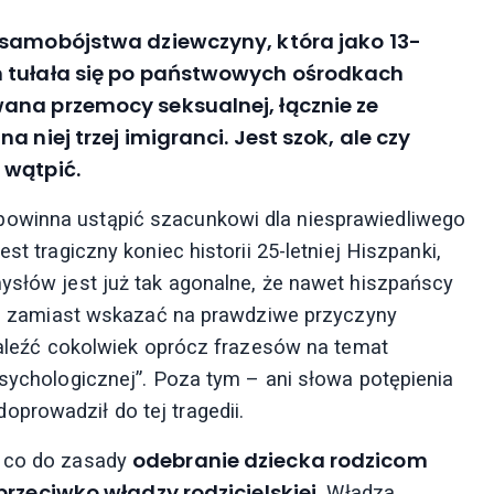
 samobójstwa dziewczyny, która jako 13-
m tułała się po państwowych ośrodkach
ana przemocy seksualnej, łącznie ze
 niej trzej imigranci. Jest szok, ale czy
 wątpić.
powinna ustąpić szacunkowi dla niesprawiedliwego
st tragiczny koniec historii 25-letniej Hiszpanki,
mysłów jest już tak agonalne, że nawet hiszpańscy
i i, zamiast wskazać na prawdziwe przyczyny
znaleźć cokolwiek oprócz frazesów na temat
psychologicznej”. Poza tym – ani słowa potępienia
prowadził do tej tragedii.
odebranie dziecka rodzicom
, co do zasady
przeciwko władzy rodzicielskiej
. Władza