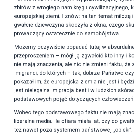
zbirów z wrogiego nam kręgu cywilizacyjnego, k
europejskiej ziemi. I znów: na ten temat milczą i 
gwałcie dziewczyna skoczyła z okna, czego skutk
prowadzący ostatecznie do samobójstwa.
Możemy oczywiście popadać tutaj w absurdalne
przeproszeniem – mógł ją zgwałcić kto inny i k
nie mają znaczenia, ale nic nie zmieni faktu, że
Imigranci, do których – tak, dobrze Państwo czyt
pokazał im, że europejska ziemia nie jest i będ
jest nielegalna imigracja bestii w ludzkich skór
podstawowych pojęć dotyczących człowieczeń
Wobec tego podstawowego faktu nie mają znacze
liberalne media. Ile ofiara miała lat, czy do gw
też nawet poza systemem państwowej „opieki”. 