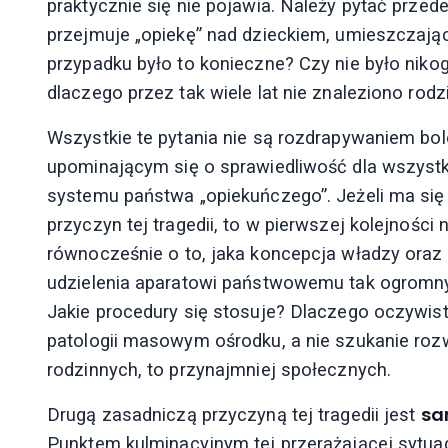
praktycznie się nie pojawia. Należy pytać przed
przejmuje „opiekę” nad dzieckiem, umieszczają
przypadku było to konieczne? Czy nie było nikogo
dlaczego przez tak wiele lat nie znaleziono rod
Wszystkie te pytania nie są rozdrapywaniem bol
upominającym się o sprawiedliwość dla wszystki
systemu państwa „opiekuńczego”. Jeżeli ma si
przyczyn tej tragedii, to w pierwszej kolejności
równocześnie o to, jaka koncepcja władzy oraz 
udzielenia aparatowi państwowemu tak ogromny
Jakie procedury się stosuje? Dlaczego oczywis
patologii masowym ośrodku, a nie szukanie rozw
rodzinnych, to przynajmniej społecznych.
sa
Drugą zasadniczą przyczyną tej tragedii jest
Punktem kulminacyjnym tej przerażającej sytuac