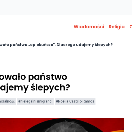
Wiadomości
Religia
O
owało państwo „opiekuńcze”. Dlaczego udajemy ślepych?
rdowało państwo
dajemy ślepych?
oralność
#nielegalni imigranci
#Noelia Castillo Ramos