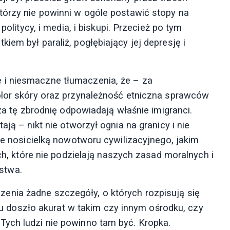
tórzy nie powinni w ogóle postawić stopy na
politycy, i media, i biskupi. Przecież po tym
iem był paraliż, pogłębiający jej depresję i
 i niesmaczne tłumaczenia, że – za
olor skóry oraz przynależność etniczna sprawców
 za tę zbrodnię odpowiadają właśnie imigranci.
ają – nikt nie otworzył ognia na granicy i nie
zie nosicielką nowotworu cywilizacyjnego, jakim
ach, które nie podzielają naszych zasad moralnych i
stwa.
nia żadne szczegóły, o których rozpisują się
ałtu doszło akurat w takim czy innym ośrodku, czy
Tych ludzi nie powinno tam być. Kropka.