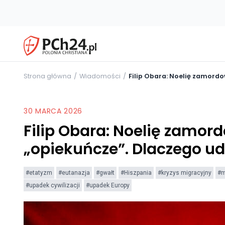
Strona główna
Wiadomości
Filip Obara: Noelię zamord
30 MARCA 2026
Filip Obara: Noelię zamo
„opiekuńcze”. Dlaczego u
#etatyzm
#eutanazja
#gwałt
#Hiszpania
#kryzys migracyjny
#m
#upadek cywilizacji
#upadek Europy