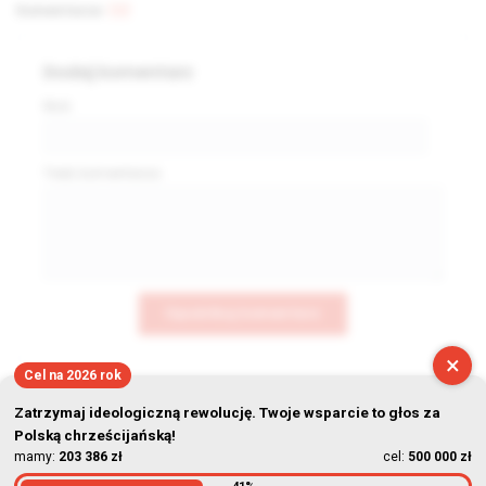
Komentarze
(0)
Dodaj komentarz
Nick
Treść komentarza
×
Cel na 2026 rok
Zatrzymaj ideologiczną rewolucję. Twoje wsparcie to głos za
Polską chrześcijańską!
mamy:
203 386 zł
cel:
500 000 zł