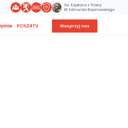
Św. Kajetana z Thieny
Bł. Edmunda Bojanowskiego
pinie
PCh24TV
Wesprzyj nas