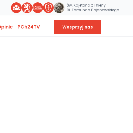
Św. Kajetana z Thieny
Bł. Edmunda Bojanowskiego
pinie
PCh24TV
Wesprzyj nas