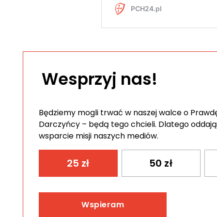
Wesprzyj nas!
Będziemy mogli trwać w naszej walce o Prawdę 
Darczyńcy – będą tego chcieli. Dlatego oddają
wsparcie misji naszych mediów.
25
zł
50
zł
Wspieram