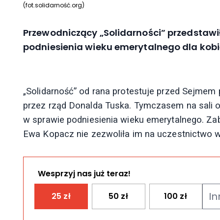
(fot.solidarność.org)
Przewodniczący „Solidarności” przedstawi
podniesienia wieku emerytalnego dla kobi
„Solidarność” od rana protestuje przed Sejmem
przez rząd Donalda Tuska. Tymczasem na sali 
w sprawie podniesienia wieku emerytalnego. Za
Ewa Kopacz nie zezwoliła im na uczestnictwo 
Wesprzyj nas już teraz!
25
zł
50
zł
100
zł