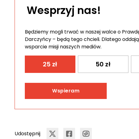
Wesprzyj nas!
Będziemy mogli trwać w naszej walce o Prawdę 
Darczyńcy – będą tego chcieli. Dlatego oddają
wsparcie misji naszych mediów.
25
zł
50
zł
Wspieram
Udostępnij