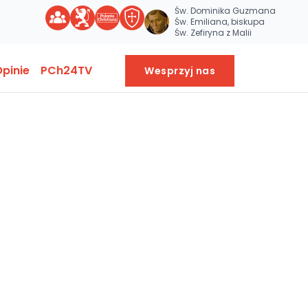
Św. Dominika Guzmana
Św. Emiliana, biskupa
Św. Zefiryna z Malii
pinie
PCh24TV
Wesprzyj nas