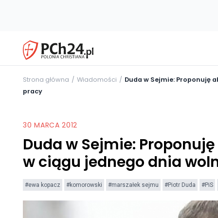
Strona główna
Wiadomości
Duda w Sejmie: Proponuję a
pracy
30 MARCA 2012
Duda w Sejmie: Proponuję
w ciągu jednego dnia wol
#ewa kopacz
#komorowski
#marszałek sejmu
#Piotr Duda
#PiS