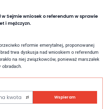
ł w Sejmie wniosek o referendum w sprawie
et i mężczyzn.
 przeciwko reformie emerytalnej, proponowanej
obrad trwa dyskusja nad wnioskiem o referendum
brakło na niej związkowców, ponieważ marszałek
w obradach.
Wspieram