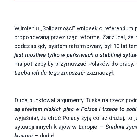
W imieniu „Solidarności” wniosek o referendum 
proponowaną przez rząd reformę. Zarzucał, że
podczas gdy system reformowany był 10 lat te
jest możliwa tylko w państwach o stabilnej sytuac
ma potrzeby by przymuszać Polaków do pracy.
trzeba ich do tego zmuszać-
zaznaczył.
Duda punktował argumenty Tuska na rzecz podn
są efektem niskich płac w Polsce i trzeba to sob
wyjaśniał, że choć Polacy żyją coraz dłużej, to
sytuacji innych krajów w Europie. –
Średnia życi
krajami
– dodał.