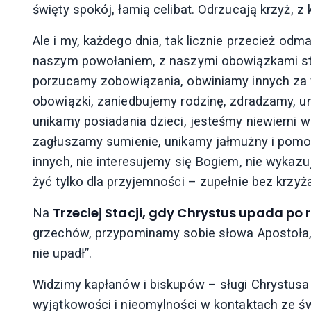
święty spokój, łamią celibat. Odrzucają krzyż, z
Ale i my, każdego dnia, tak licznie przecież o
naszym powołaniem, z naszymi obowiązkami sta
porzucamy zobowiązania, obwiniamy innych za
obowiązki, zaniedbujemy rodzinę, zdradzamy, u
unikamy posiadania dzieci, jesteśmy niewierni 
zagłuszamy sumienie, unikamy jałmużny i pomo
innych, nie interesujemy się Bogiem, nie wykazu
żyć tylko dla przyjemności – zupełnie bez krzyża
Trzeciej Stacji, gdy Chrystus upada po 
Na
grzechów, przypominamy sobie słowa Apostoła, 
nie upadł”.
Widzimy kapłanów i biskupów – sługi Chrystus
wyjątkowości i nieomylności w kontaktach ze ś