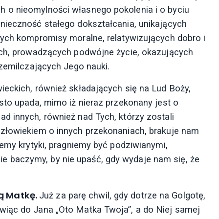
 o nieomylności własnego pokolenia i o byciu
nieczność stałego dokształcania, unikających
cych kompromisy moralne, relatywizujących dobro i
nych, prowadzących podwójne życie, okazujących
rzemilczających Jego nauki.
ieckich, również składających się na Lud Boży,
sto upada, mimo iż nieraz przekonany jest o
d innych, również nad Tych, którzy zostali
człowiekiem o innych przekonaniach, brakuje nam
jemy krytyki, pragniemy być podziwianymi,
 baczymy, by nie upaść, gdy wydaje nam się, że
ją Matkę.
Już za parę chwil, gdy dotrze na Golgotę,
wiąc do Jana „Oto Matka Twoja”, a do Niej samej