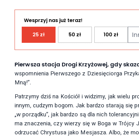
Wesprzyj nas już teraz!
25
zł
50
zł
100
zł
Pierwsza stacja Drogi Krzyżowej, gdy ska
wspomnienia Pierwszego z Dziesięciorga Przyk
Mną!”.
Patrzymy dziś na Kościół i widzimy, jak wielu p
innym, cudzym bogom. Jak bardzo starają się pr
„w porządku”, jak bardzo są dla nich tolerancyjni
ma znaczenia, czy wierzy się w Boga w Trójcy 
odrzucać Chrystusa jako Mesjasza. Albo, że mo