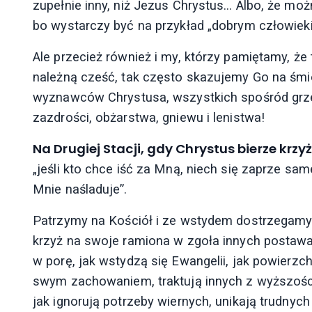
zupełnie inny, niż Jezus Chrystus… Albo, że moż
bo wystarczy być na przykład „dobrym człowiek
Ale przecież również i my, którzy pamiętamy, ż
należną cześć, tak często skazujemy Go na śmie
wyznawców Chrystusa, wszystkich spośród grze
zazdrości, obżarstwa, gniewu i lenistwa!
Na Drugiej Stacji, gdy Chrystus bierze krz
„jeśli kto chce iść za Mną, niech się zaprze sam
Mnie naśladuje”.
Patrzymy na Kościół i ze wstydem dostrzegamy 
krzyż na swoje ramiona w zgoła innych postawach
w porę, jak wstydzą się Ewangelii, jak powier
swym zachowaniem, traktują innych z wyższością
jak ignorują potrzeby wiernych, unikają trudnych 