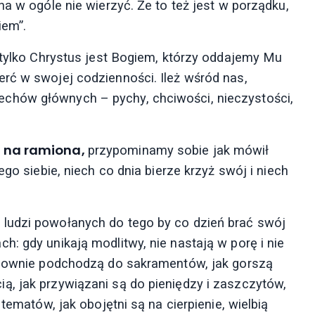
na w ogóle nie wierzyć. Że to też jest w porządku,
iem”.
e tylko Chrystus jest Bogiem, którzy oddajemy Mu
rć w swojej codzienności. Ileż wśród nas,
chów głównych – pychy, chciwości, nieczystości,
yż na ramiona,
przypominamy sobie jak mówił
ego siebie, niech co dnia bierze krzyż swój i niech
ludzi powołanych do tego by co dzień brać swój
: gdy unikają modlitwy, nie nastają w porę i nie
zchownie podchodzą do sakramentów, jak gorszą
, jak przywiązani są do pieniędzy i zaszczytów,
tematów, jak obojętni są na cierpienie, wielbią