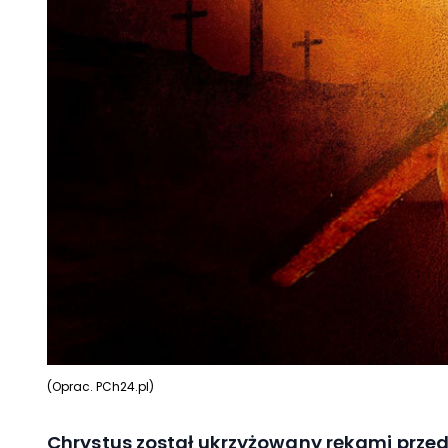
(Oprac. PCh24.pl)
Chrystus został ukrzyżowany rękami przed