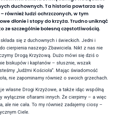
ch duchownych. Ta historia powtarza się
– również ludzi ochrzczonych, w tym
owe dłonie i stopy do krzyża. Trudno uniknąć
to ze szczególnie bolesną częstotliwością.
 składa się z duchownych i świeckich. Jedni i
do cierpienia naszego Zbawiciela. Nikt z nas nie
roczymy Drogą Krzyżową. Dużo mówi się dziś o
nie biskupów i kapłanów – słusznie, wszak
 jesteśmy „ludźmi Kościoła”. Mając świadomość
cioła, nie zapominamy również o swoich grzechach.
e własne Drogi Krzyżowe, a także idąc wspólną
wyłącznie ofiarami innych. Że cierpimy – a więc
, ale nie cała. To my również zadajemy ciosy –
ycznym Ciele.