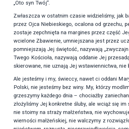
„Oto syn Twój”.
Zwłaszcza w ostatnim czasie widzieliśmy, jak 
przez Ojca Niebieskiego, ocalona od grzechu, p
zostaje zepchnięta na margines przez część Jeg
wcielone Zbawienie, umniejszana jest przez ucz
pomniejszają Jej świętość, nazywają „zwyczajną
Twego Kościoła, nazywają oddanie Jej przesadą
skierowane, nie uznają Jej wstawiennictwa, nie 
Ale jesteśmy i my, świeccy, nawet ci oddani Mary
Polski, nie jesteśmy bez winy. My, którzy modli
grzeszymy każdego dnia – chociażby zaniechani
złożyliśmy Jej konkretne śluby, ale wciąż się i
nie stoimy na straży małżeństwa, nie wychowuje
wierności małżeńskiej, nie walczymy z rozwiąz
pijaństwem, rozpustą, niesprawiedliwością, sa