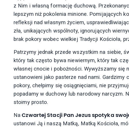
z Nim i własną formację duchową. Przekonanych
lepszym niż pokolenia minione. Pomijających ko
refleksji nad własnym życiem, usprawiedliwiają
zła, unikających wspólnoty, ignorujących wier
brak pokory wobec wielkiej Tradycji Kościoła, p
Patrzymy jednak przede wszystkim na siebie, św
który tak często bywa niewiernym, który tak czę
własnej cnocie i pobożności. Wywyższamy się na
ustanowieni jako pasterze nad nami. Gardzimy 
pokory, chełpimy się osiągnięciami, nie przyjmu
popadamy w duchowy lub narodowy narcyzm. Nie
stoimy prosto.
Czwartej Stacji Pan Jezus spotyka swo
Na
ustanowi Ją i naszą Matką, Matką Kościoła, mó