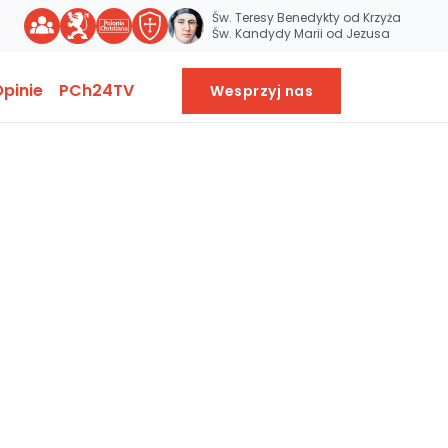
Św. Teresy Benedykty od Krzyża
Św. Kandydy Marii od Jezusa
pinie
PCh24TV
Wesprzyj nas