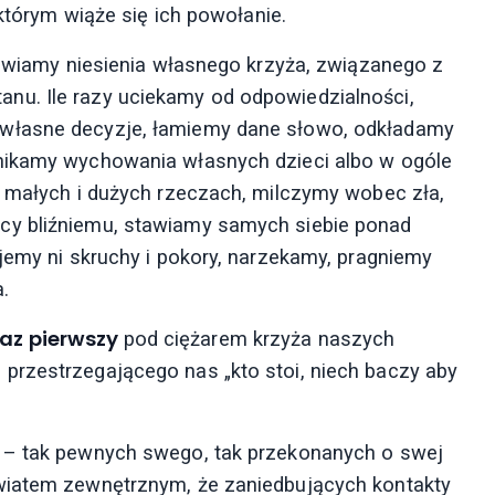
 którym wiąże się ich powołanie.
dmawiamy niesienia własnego krzyża, związanego z
nu. Ile razy uciekamy od odpowiedzialności,
 własne decyzje, łamiemy dane słowo, odkładamy
nikamy wychowania własnych dzieci albo w ogóle
w małych i dużych rzeczach, milczymy wobec zła,
cy bliźniemu, stawiamy samych siebie ponad
jemy ni skruchy i pokory, narzekamy, pragniemy
.
raz pierwszy
pod ciężarem krzyża naszych
przestrzegającego nas „kto stoi, niech baczy aby
a – tak pewnych swego, tak przekonanych o swej
wiatem zewnętrznym, że zaniedbujących kontakty