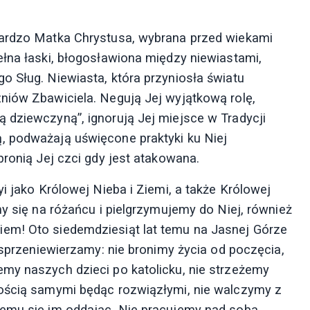
bardzo Matka Chrystusa, wybrana przed wiekami
ełna łaski, błogosławiona między niewiastami,
o Sług. Niewiasta, która przyniosła światu
niów Zbawiciela. Negują Jej wyjątkową rolę,
 dziewczyną”, ignorują Jej miejsce w Tradycji
, podważają uświęcone praktyki ku Niej
bronią Jej czci gdy jest atakowana.
i jako Królowej Nieba i Ziemi, a także Królowej
my się na różańcu i pielgrzymujemy do Niej, również
em! Oto siedemdziesiąt lat temu na Jasnej Górze
m sprzeniewierzamy: nie bronimy życia od poczęcia,
my naszych dzieci po katolicku, nie strzeżemy
łością samymi będąc rozwiązłymi, nie walczymy z
memu się im oddając. Nie pracujemy nad sobą,