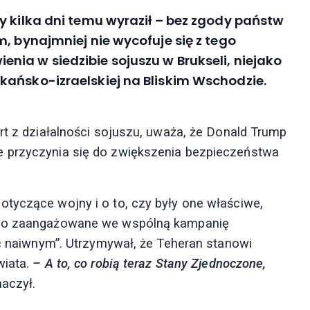
y kilka dni temu wyraził – bez zgody państw
, bynajmniej nie wycofuje się z tego
ia w siedzibie sojuszu w Brukseli, niejako
kańsko-izraelskiej na Bliskim Wschodzie.
rt z działalności sojuszu, uważa, że Donald Trump
e przyczynia się do zwiększenia bezpieczeństwa
tyczące wojny i o to, czy były one właściwe,
dnio zaangażowane we wspólną kampanię
yć naiwnym”. Utrzymywał, że Teheran stanowi
iata.
– A to, co robią teraz Stany Zjednoczone,
aczył.