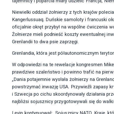
tajemnicy i poparcia miały udzielić Francja, Ni
Niewielki oddział żołnierzy z tych krajów poleciał
Kangerlussuaq. Duńskie samoloty i francuski ok
oficjalnie okręt przybył na wspólne ćwiczenia 
Żołnierze mieli podnieść koszty ewentualnej inw
Grenlandii to dwa psie zaprzęgi.
Grenlandia, która jest półautonomicznym teryto
W odpowiedzi na te rewelacje kongresmen Mike Le
prawdziwe szaleństwo i powinno trafić na pierw
„Dania potajemnie wysłała żołnierzy na Grenlan
powstrzymać inwazję USA. Przywieźli zapasy krw
i Szwecja po cichu skoordynowały działania prz
najbliżsi sojusznicy przygotowywali się do walk
Levin kontynuował: „Sojusznicy NATO. Kraje, któr