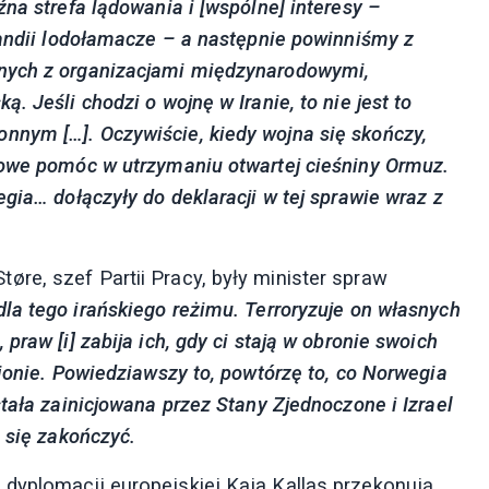
na strefa lądowania i [wspólne] interesy –
landii lodołamacze – a następnie powinniśmy z
nych z organizacjami międzynarodowymi,
. Jeśli chodzi o wojnę w Iranie, to nie jest to
nym […]. Oczywiście, kiedy wojna się skończy,
towe pomóc w utrzymaniu otwartej cieśniny Ormuz.
ia… dołączyły do ​​deklaracji w tej sprawie wraz z
re, szef Partii Pracy, były minister spraw
la tego irańskiego reżimu. Terroryzuje on własnych
raw [i] zabija ich, gdy ci stają w obronie swoich
gionie. Powiedziawszy to, powtórzę to, co Norwegia
tała zainicjowana przez Stany Zjednoczone i Izrael
 się zakończyć.
dyplomacji europejskiej Kaja Kallas przekonują,