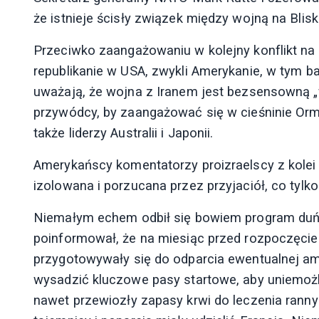
że istnieje ścisły związek między wojną na Blis
Przeciwko zaangażowaniu w kolejny konflikt na
republikanie w USA, zwykli Amerykanie, w tym
uważają, że wojna z Iranem jest bezsensowną
przywódcy, by zaangażować się w cieśninie Ormu
także liderzy Australii i Japonii.
Amerykańscy komentatorzy proizraelscy z kolei p
izolowana i porzucana przez przyjaciół, co tylko
Niemałym echem odbił się bowiem program duń
poinformował, że na miesiąc przed rozpoczęcie
przygotowywały się do odparcia ewentualnej ame
wysadzić kluczowe pasy startowe, aby uniemoż
nawet przewiozły zapasy krwi do leczenia ranny