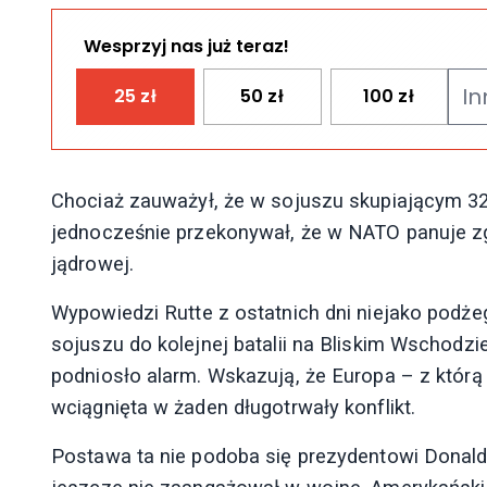
Wesprzyj nas już teraz!
25
zł
50
zł
100
zł
Chociaż zauważył, że w sojuszu skupiającym 32 
jednocześnie przekonywał, że w NATO panuje zg
jądrowej.
Wypowiedzi Rutte z ostatnich dni niejako podż
sojuszu do kolejnej batalii na Bliskim Wschodz
podniosło alarm. Wskazują, że Europa – z którą
wciągnięta w żaden długotrwały konflikt.
Postawa ta nie podoba się prezydentowi Donaldo