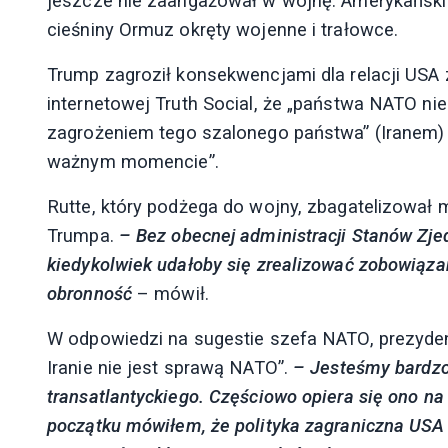
jeszcze nie zaangażował w wojnę. Amerykański
cieśniny Ormuz okręty wojenne i trałowce.
Trump zagroził konsekwencjami dla relacji USA
internetowej Truth Social, że „państwa NATO nie
zagrożeniem tego szalonego państwa” (Iranem) i
ważnym momencie”.
Rutte, który podżega do wojny, zbagatelizował
Trumpa.
– Bez obecnej administracji Stanów Zje
kiedykolwiek udałoby się zrealizować zobowiąz
obronność
– mówił.
W odpowiedzi na sugestie szefa NATO, prezydent
Iranie nie jest sprawą NATO”.
– Jesteśmy bardzo
transatlantyckiego. Częściowo opiera się ono na
początku mówiłem, że polityka zagraniczna USA r