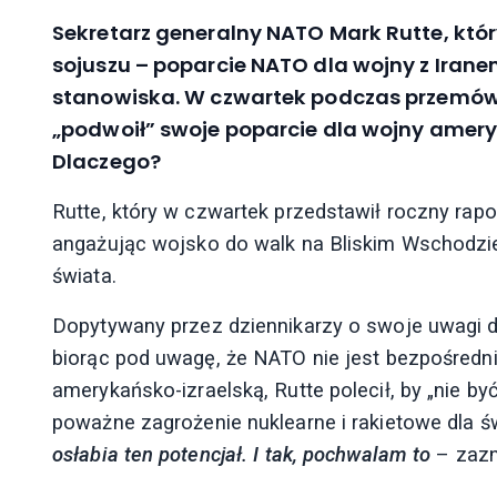
Sekretarz generalny NATO Mark Rutte, któr
sojuszu – poparcie NATO dla wojny z Iranem
stanowiska. W czwartek podczas przemówien
„podwoił” swoje poparcie dla wojny amery
Dlaczego?
Rutte, który w czwartek przedstawił roczny rapo
angażując wojsko do walk na Bliskim Wschodzi
świata.
Dopytywany przez dziennikarzy o swoje uwagi do
biorąc pod uwagę, że NATO nie jest bezpośre
amerykańsko-izraelską, Rutte polecił, by „nie b
poważne zagrożenie nuklearne i rakietowe dla św
osłabia ten potencjał. I tak, pochwalam to
– zazn