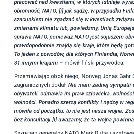
pracować nad kwestiami, w których istnieje wyraź
obronność, NATO, [i] jak sądzę, w przypadku Fin
szacunkiem nie zgadzać się w kwestiach związa
zmianami klimatu lub, powiedzmy, Unią Europejską
sprawa NATO, ponieważ NATO jest sojuszem obron
prawdopodobnie znajdą się kraje, które będą go
To jeden z powodów, dla których Finlandia, Norweg
31 innymi krajami
– mówił fiński przywódca.
Przemawiając obok niego, Norweg Jonas Gahr Stø
zagranicznych dodał:
Nie mam żadnej sympatii d
obywateli, odmawia im praw człowieka, wolności, p
wolności. Ponadto szerzą konflikty i nędzę w re
mówiła od początku: to nie jest nasza wojna. Zos
bez konsultacji [i] uważamy, że ta wojna powinna
Sekretarz generalny NATO Mark Rutte i szefowa 