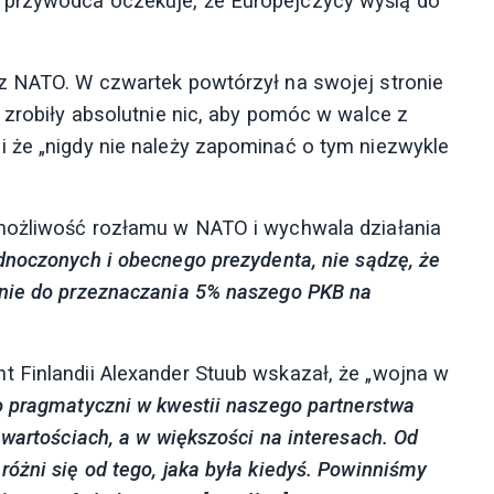
 przywódca oczekuje, że Europejczycy wyślą do
 z NATO. W czwartek powtórzył na swojej stronie
 zrobiły absolutnie nic, aby pomóc w walce z
 że „nigdy nie należy zapominać o tym niezwykle
 możliwość rozłamu w NATO i wychwala działania
dnoczonych i obecnego prezydenta, nie sądzę, że
anie do przeznaczania 5% naszego PKB na
 Finlandii Alexander Stuub wskazał, że „wojna w
 pragmatyczni w kwestii naszego partnerstwa
 wartościach, a w większości na interesach. Od
óżni się od tego, jaka była kiedyś. Powinniśmy