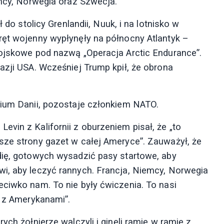
emcy, Norwegia oraz Szwecja.
 do stolicy Grenlandii, Nuuk, i na lotnisko w
ręt wojenny wypłynęły na północny Atlantyk –
wojskowe pod nazwą „Operacja Arctic Endurance”.
azji USA. Wcześniej Trump kpił, że obrona
rium Danii, pozostaje członkiem NATO.
vin z Kalifornii z oburzeniem pisał, że „to
sze strony gazet w całej Ameryce”. Zauważył, że
dię, gotowych wysadzić pasy startowe, aby
i, aby leczyć rannych. Francja, Niemcy, Norwegia
eciwko nam. To nie były ćwiczenia. To nasi
i z Amerykanami”.
ych żołnierze walczyli i ginęli ramię w ramię z