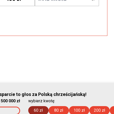
parcie to głos za Polską chrześcijańską!
© Stowar
:
500 000 zł
wybierz kwotę:
2026-08-08
60 zł
80 zł
100 zł
200 zł