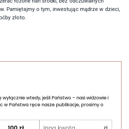
ożerać łożone nań środki, bez odczuwalnych
w. Pamiętajmy o tym, inwestując mądrze w dzieci,
oćby złoto.
wyłącznie wtedy, jeśli Państwo – nasi widzowie i
c w Państwa ręce nasze publikacje, prosimy o
100
zł