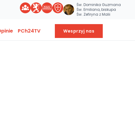
Św. Dominika Guzmana
Św. Emiliana, biskupa
Św. Zefiryna z Malii
pinie
PCh24TV
Wesprzyj nas