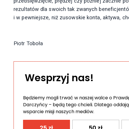
przedsięwzięcie, prędzej czy później zacznie p
rezultatów dla swoich tak zwanych beneficjentó
i w pewniejsze, niż zusowskie konta, aktywa, ch
Piotr Toboła
Wesprzyj nas!
Będziemy mogli trwać w naszej walce o Prawdę 
Darczyńcy – będą tego chcieli. Dlatego oddają
wsparcie misji naszych mediów.
25
zł
50
zł