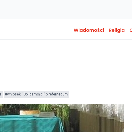
Wiadomości
Religia
O
a
#wniosek " Solidarności" o refernedum