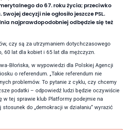
erytalnego do 67. roku życia; przeciwko
wojej decyzji nie ogłosiło jeszcze PSL.
dnia najprawdopodobniej odbędzie się też
ków, czy są za utrzymaniem dotychczasowego
0 lat dla kobiet i 65 lat dla mężczyzn.
a-Błońska, w wypowiedzi dla Polskiej Agencji
wniosku o referendum. „Takie referendum nie
dnych problemów. To pytanie z cyklu, czy chcemy
sze podatki – odpowiedź ludzi będzie oczywiście
ję w tej sprawie klub Platformy podejmie na
 stosunek do „demokracji w działaniu” wyrazić