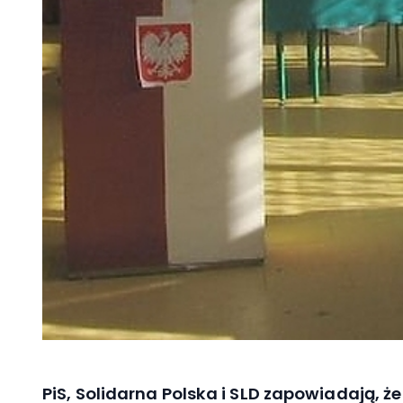
PiS, Solidarna Polska i SLD zapowiadaj
ą, ż