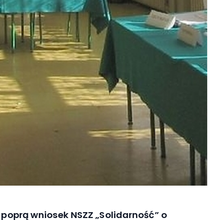
e poprą wniosek NSZZ „Solidarność” o