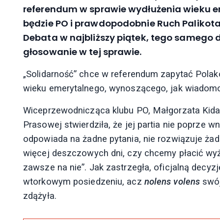
referendum w sprawie wydłużenia wieku em
będzie PO i prawdopodobnie Ruch Palikota. S
Debata w najbliższy piątek, tego samego 
głosowanie w tej sprawie.
„Solidarność” chce w referendum zapytać Pola
wieku emerytalnego, wynoszącego, jak wiadomo, 6
Wiceprzewodnicząca klubu PO, Małgorzata Kidaw
Prasowej stwierdziła, że jej partia nie poprze 
odpowiada na żadne pytania, nie rozwiązuje ża
więcej deszczowych dni, czy chcemy płacić wyż
zawsze na nie”. Jak zastrzegła, oficjalną decyz
wtorkowym posiedzeniu, acz
nolens volens
swój
zdążyła.