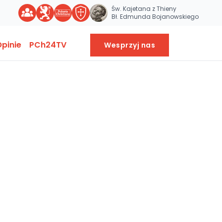
Św. Kajetana z Thieny
Bł. Edmunda Bojanowskiego
pinie
PCh24TV
Wesprzyj nas