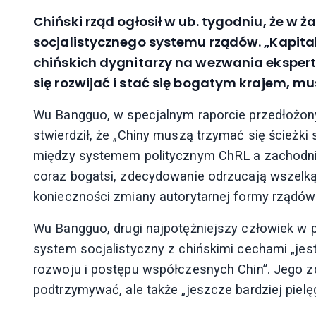
Chiński rząd ogłosił w ub. tygodniu, że 
socjalistycznego systemu rządów. „Kapital
chińskich dygnitarzy na wezwania ekspertó
się rozwijać i stać się bogatym krajem, m
Wu Bangguo, w specjalnym raporcie przedło
stwierdził, że „Chiny muszą trzymać się ścieżki 
między systemem politycznym ChRL a zachodnim 
coraz bogatsi, zdecydowanie odrzucają wszelką k
konieczności zmiany autorytarnej formy rządów
Wu Bangguo, drugi najpotężniejszy człowiek w pa
system socjalistyczny z chińskimi cechami „j
rozwoju i postępu współczesnych Chin”. Jego z
podtrzymywać, ale także „jeszcze bardziej piel