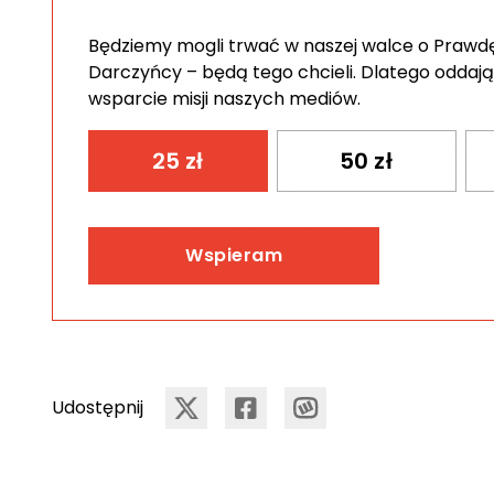
Będziemy mogli trwać w naszej walce o Prawdę 
Darczyńcy – będą tego chcieli. Dlatego oddają
wsparcie misji naszych mediów.
25
zł
50
zł
Wspieram
Udostępnij