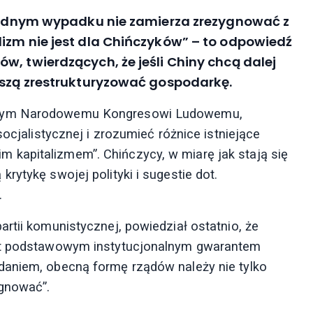
w żadnym wypadku nie zamierza zrezygnować z
izm nie jest dla Chińczyków” – to odpowiedź
w, twierdzących, że jeśli Chiny chcą dalej
uszą zrestrukturyzować gospodarkę.
żonym Narodowemu Kongresowi Ludowemu,
socjalistycznej i zrozumieć różnice istniejące
kapitalizmem”. Chińczycy, w miarę jak stają się
rytykę swojej polityki i sugestie dot.
.
rtii komunistycznej, powiedział ostatnio, że
est podstawowym instytucjonalnym gwarantem
daniem, obecną formę rządów należy nie tylko
ęgnować”.