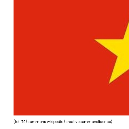
(fot. T9/commons.wikipedia/creativecommonslicence)