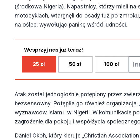
(środkowa Nigeria). Napastnicy, którzy mieli na
motocyklach, wtargnęli do osady tuż po zmroku, 
na oślep, wywołując panikę wśród ludności.
Wesprzyj nas już teraz!
25
zł
50
zł
100
zł
Atak został jednogłośnie potępiony przez zwierz
bezsensowny. Potępiła go również organizacja „
wyznawców islamu w Nigerii. W komunikacie po
zagrożenie dla pokoju i współżycia społecznego
Daniel Okoh, który kieruje „Christian Associatio