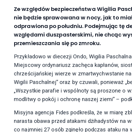
Ze względów bezpieczeństwa Wigilia Pascha
nie będzie sprawowana w nocy, jak to miało
odprawiona po południu. Podejmując tę decy
względami duszpasterskimi, nie chcąc wy
przemieszczania się po zmroku.
Przykładowo w diecezji Ondo, Wigilia Paschalna
Miejscowy ordynariusz zachęca kapłanów, siostr
chrześcijańskiej wierze w zmartwychwstanie n
Wigilii Paschalnej” oraz by czuwali, ponieważ „
„Wszystkie parafie i wspólnoty są proszone o 
modlitwy o pokój i ochronę naszej ziemi” – podk
Misyjna agencja Fides podkreśla, że w miarę zb
narasta obawa przed atakami dżihadystów na ws
co najmniej 27 osób zginęło podczas ataku na