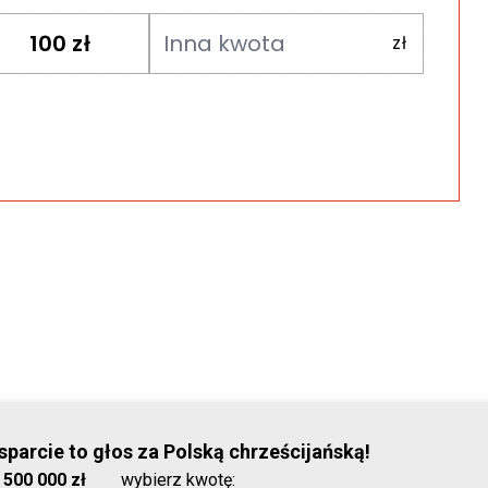
100
zł
parcie to głos za Polską chrześcijańską!
© Stowar
:
500 000 zł
wybierz kwotę: