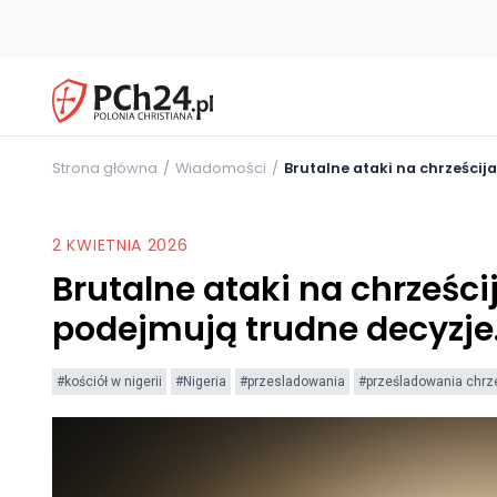
Strona główna
Wiadomości
Brutalne ataki na chrześcij
2 KWIETNIA 2026
Brutalne ataki na chrześcij
podejmują trudne decyzj
#kościół w nigerii
#Nigeria
#przesladowania
#prześladowania chrz