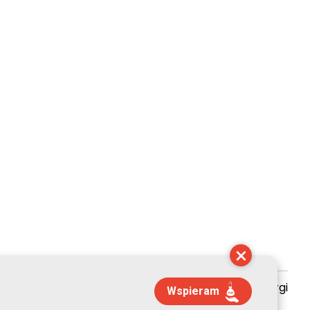
×
zyszenie Kultury Chrześcijańskiej im. ks. Piotra Skargi
Wspieram