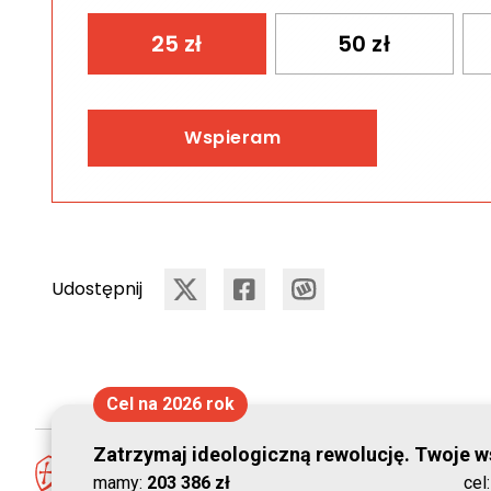
25
zł
50
zł
Wspieram
Udostępnij
Cel na 2026 rok
Zatrzymaj ideologiczną rewolucję. Twoje ws
mamy:
203 386 zł
cel