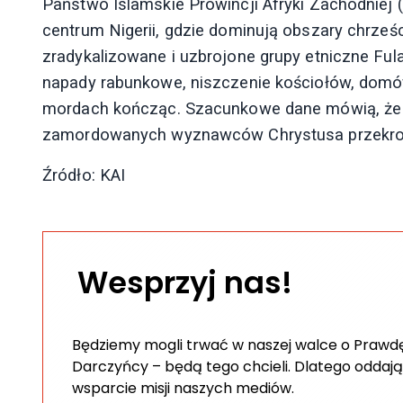
Państwo Islamskie Prowincji Afryki Zachodniej
centrum Nigerii, gdzie dominują obszary chrześci
zradykalizowane i uzbrojone grupy etniczne Ful
napady rabunkowe, niszczenie kościołów, domów
mordach kończąc. Szacunkowe dane mówią, że t
zamordowanych wyznawców Chrystusa przekrocz
Źródło: KAI
Wesprzyj nas!
Będziemy mogli trwać w naszej walce o Prawdę 
Darczyńcy – będą tego chcieli. Dlatego oddają
wsparcie misji naszych mediów.