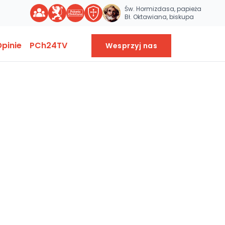
Św. Hormizdasa, papieża
Bł. Oktawiana, biskupa
pinie
PCh24TV
Wesprzyj nas