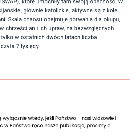
 (ISWAP), które umocniły tam swoją obecność. W
jańskie, głównie katolickie, aktywne są z kolei
ani. Skala chaosu obejmuje porwania dla okupu,
 chrześcijan i ich upraw, na bezwzględnych
ylko w ostatnich dwóch latach liczba
yła 7 tysięcy.
wyłącznie wtedy, jeśli Państwo – nasi widzowie i
c w Państwa ręce nasze publikacje, prosimy o