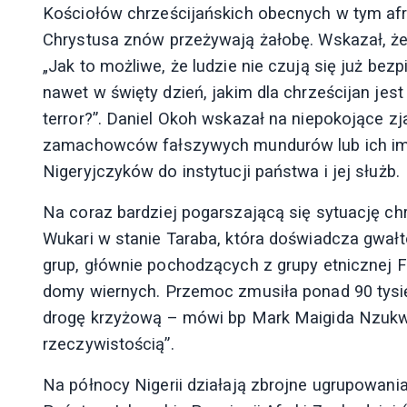
Kościołów chrześcijańskich obecnych w tym afr
Chrystusa znów przeżywają żałobę. Wskazał, że
„Jak to możliwe, że ludzie nie czują się już be
nawet w święty dzień, jakim dla chrześcijan jest
terror?”. Daniel Okoh wskazał na niepokojące zj
zamachowców fałszywych mundurów lub ich imit
Nigeryjczyków do instytucji państwa i jej służb.
Na coraz bardziej pogarszającą się sytuację chr
Wukari w stanie Taraba, która doświadcza gwał
grup, głównie pochodzących z grupy etnicznej Fu
domy wiernych. Przemoc zmusiła ponad 90 tysię
drogę krzyżową – mówi bp Mark Maigida Nzukwein.
rzeczywistością”.
Na północy Nigerii działają zbrojne ugrupowania