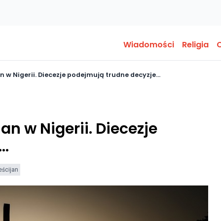
Wiadomości
Religia
O
an w Nigerii. Diecezje podejmują trudne decyzje…
an w Nigerii. Diecezje
e…
eścijan