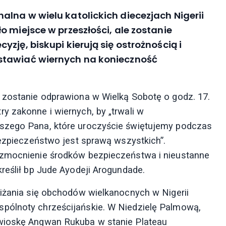
lna w wielu katolickich diecezjach Nigerii
 miejsce w przeszłości, ale zostanie
zję, biskupi kierują się ostrożnością i
stawiać wiernych na konieczność
 zostanie odprawiona w Wielką Sobotę o godz. 17.
y zakonne i wiernych, by „trwali w
aszego Pana, które uroczyście świętujemy podczas
bezpieczeństwo jest sprawą wszystkich”.
wzmocnienie środków bezpieczeństwa i nieustanne
reślił bp Jude Ayodeji Arogundade.
liżania się obchodów wielkanocnych w Nigerii
pólnoty chrześcijańskie. W Niedzielę Palmową,
 wioskę Angwan Rukuba w stanie Plateau